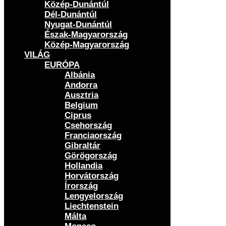
Közép-Dunántúl
Dél-Dunántúl
Nyugat-Dunántúl
Észak-Magyarország
Közép-Magyarország
VILÁG
EURÓPA
Albánia
Andorra
Ausztria
Belgium
Ciprus
Csehország
Franciaország
Gibraltár
Görögország
Hollandia
Horvátország
Írország
Lengyelország
Liechtenstein
Málta