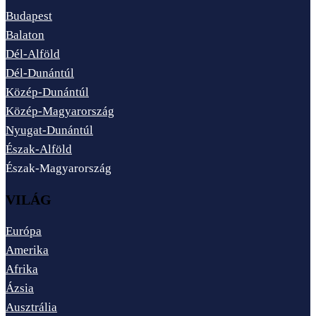
Budapest
Balaton
Dél-Alföld
Dél-Dunántúl
Közép-Dunántúl
Közép-Magyarország
Nyugat-Dunántúl
Észak-Alföld
Észak-Magyarország
VILÁG
Európa
Amerika
Afrika
Ázsia
Ausztrália