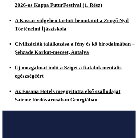
2026-os Kappa FuturFestival (1. Rész)
A Kassai-völgyben tartott bemutatót a Zengő Nyíl
Történelmi Íjásziskola
Civilizációk találkozása a fény és kő birodalmában –
Şehzade Korkut-mecset, Antalya
Új mozgalmat indít a Sziget a fiatalok mentális
egészségéért
Az Ensana Hotels megnyitotta első szállodáját
Sairme fürdővárosában Georgiában