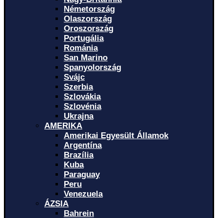
Németország
Olaszország
Oroszország
Portugália
Románia
San Marino
Spanyolország
Svájc
Szerbia
Szlovákia
Szlovénia
Ukrajna
AMERIKA
Amerikai Egyesült Államok
Argentína
Brazília
Kuba
Paraguay
Peru
Venezuela
ÁZSIA
Bahrein