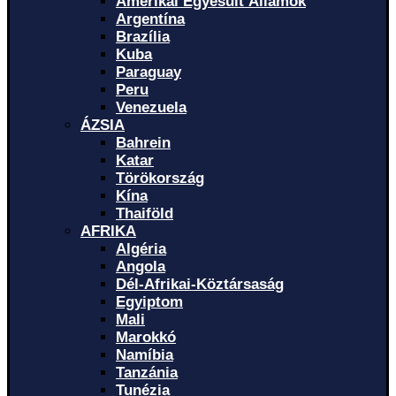
Amerikai Egyesült Államok
Argentína
Brazília
Kuba
Paraguay
Peru
Venezuela
ÁZSIA
Bahrein
Katar
Törökország
Kína
Thaiföld
AFRIKA
Algéria
Angola
Dél-Afrikai-Köztársaság
Egyiptom
Mali
Marokkó
Namíbia
Tanzánia
Tunézia