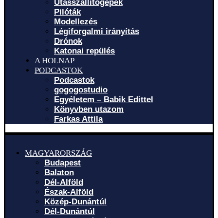
Utasszállítógépek
Pilóták
Modellezés
Légiforgalmi irányítás
Drónok
Katonai repülés
A HOLNAP
PODCASTOK
Podcastok
gogogostudio
Egyéletem – Babik Edittel
Könyvben utazom
Farkas Attila
MAGYARORSZÁG
Budapest
Balaton
Dél-Alföld
Észak-Alföld
Közép-Dunántúl
Dél-Dunántúl