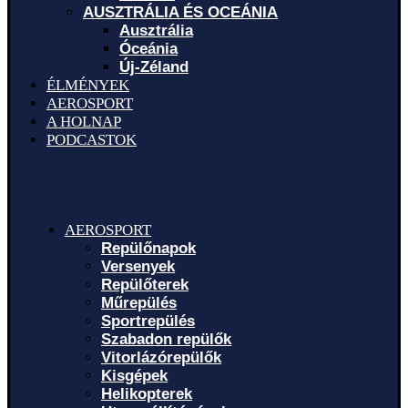
AUSZTRÁLIA ÉS OCEÁNIA
Ausztrália
Óceánia
Új-Zéland
ÉLMÉNYEK
AEROSPORT
A HOLNAP
PODCASTOK
AEROSPORT
Repülőnapok
Versenyek
Repülőterek
Műrepülés
Sportrepülés
Szabadon repülők
Vitorlázórepülők
Kisgépek
Helikopterek