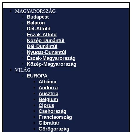
MAGYARORSZÁG
Budapest
Balaton
Dél-Alföld
Észak-Alföld
Közép-Dunántúl
Dél-Dunántúl
Nyugat-Dunántúl
Észak-Magyarország
Közép-Magyarország
VILÁG
EURÓPA
Albánia
Andorra
Ausztria
Belgium
Ciprus
Csehország
Franciaország
Gibraltár
Görögország