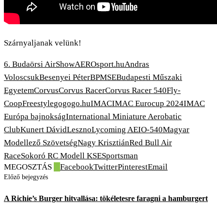
Szárnyaljanak velünk!
6. Budaörsi AirShow
AEROsport.hu
Andras
Voloscsuk
Besenyei Péter
BPMSE
Budapesti Műszaki
Egyetem
Corvus
Corvus Racer
Corvus Racer 540
Fly-
Coop
Freestyle
gogogo.hu
IMAC
IMAC Eurocup 2024
IMAC
Európa bajnokság
International Miniature Aerobatic
Club
Kunert Dávid
Leszno
Lycoming AEIO-540
Magyar
Modellező Szövetség
Nagy Krisztián
Red Bull Air
Race
Sokoró RC Modell KSE
Sportsman
MEGOSZTÁS
0
Facebook
Twitter
Pinterest
Email
Előző bejegyzés
A Richie’s Burger hitvallása: tökéletesre faragni a hamburgert