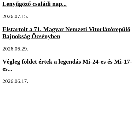
Lenyűgöző családi nap...
2026.07.15.
Elstartolt a 71. Magyar Nemzeti Vitorlázórepülő
Bajnokság Őcsényben
2026.06.29.
Végleg földet értek a legendás Mi-24-es és Mi-17-
es...
2026.06.17.