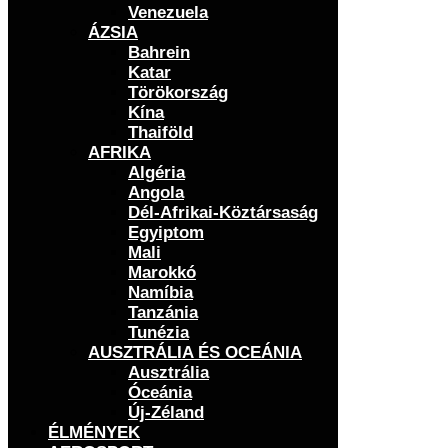
Venezuela
ÁZSIA
Bahrein
Katar
Törökország
Kína
Thaiföld
AFRIKA
Algéria
Angola
Dél-Afrikai-Köztársaság
Egyiptom
Mali
Marokkó
Namíbia
Tanzánia
Tunézia
AUSZTRÁLIA ÉS OCEÁNIA
Ausztrália
Óceánia
Új-Zéland
ÉLMÉNYEK