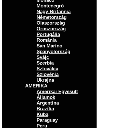
Monaco
Montenegró
Nagy-Britannia
Németország
Olaszország
Oroszország
Portugália
Románia
San Marino
Spanyolország
Svájc
Szerbia
Szlovákia
Szlovénia
Ukrajna
AMERIKA
Amerikai Egyesült
Államok
Argentína
Brazília
Kuba
Paraguay
Peru