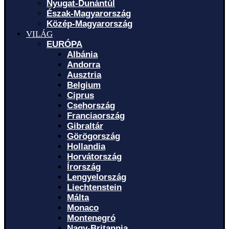
Nyugat-Dunántúl
Észak-Magyarország
Közép-Magyarország
VILÁG
EURÓPA
Albánia
Andorra
Ausztria
Belgium
Ciprus
Csehország
Franciaország
Gibraltár
Görögország
Hollandia
Horvátország
Írország
Lengyelország
Liechtenstein
Málta
Monaco
Montenegró
Nagy-Britannia