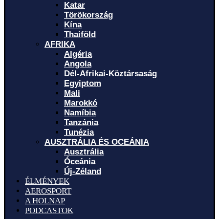
Katar
Törökország
Kína
Thaiföld
AFRIKA
Algéria
Angola
Dél-Afrikai-Köztársaság
Egyiptom
Mali
Marokkó
Namíbia
Tanzánia
Tunézia
AUSZTRÁLIA ÉS OCEÁNIA
Ausztrália
Óceánia
Új-Zéland
ÉLMÉNYEK
AEROSPORT
A HOLNAP
PODCASTOK