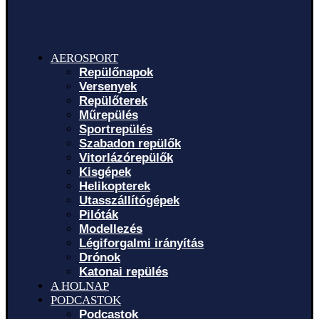
AEROSPORT
Repülőnapok
Versenyek
Repülőterek
Műrepülés
Sportrepülés
Szabadon repülők
Vitorlázórepülők
Kisgépek
Helikopterek
Utasszállítógépek
Pilóták
Modellezés
Légiforgalmi irányítás
Drónok
Katonai repülés
A HOLNAP
PODCASTOK
Podcastok