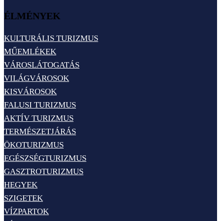
ÉLMÉNYEK
KULTURÁLIS TURIZMUS
MŰEMLÉKEK
VÁROSLÁTOGATÁS
VILÁGVÁROSOK
KISVÁROSOK
FALUSI TURIZMUS
AKTÍV TURIZMUS
TERMÉSZETJÁRÁS
ÖKOTURIZMUS
EGÉSZSÉGTURIZMUS
GASZTROTURIZMUS
HEGYEK
SZIGETEK
VÍZPARTOK