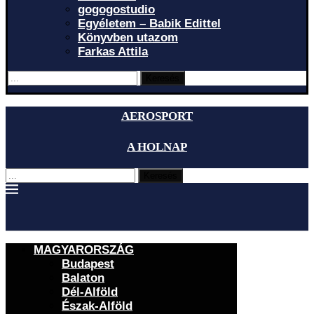
gogogostudio
Egyéletem – Babik Edittel
Könyvben utazom
Farkas Attila
Keresés
AEROSPORT
A HOLNAP
Keresés
MAGYARORSZÁG
Budapest
Balaton
Dél-Alföld
Észak-Alföld