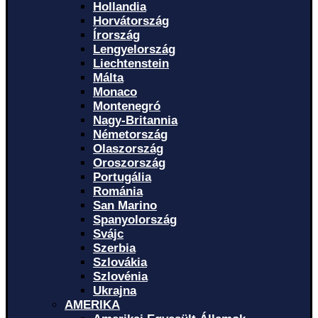
Hollandia
Horvátország
Írország
Lengyelország
Liechtenstein
Málta
Monaco
Montenegró
Nagy-Britannia
Németország
Olaszország
Oroszország
Portugália
Románia
San Marino
Spanyolország
Svájc
Szerbia
Szlovákia
Szlovénia
Ukrajna
AMERIKA