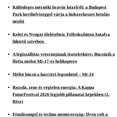
Különleges mérnöki bravúr közelről: a Budapest
Park kerthelyiséggel várja a hídszerkeszet betolás
nézőit
Kelet és Nyugat ölelésében: Felfedezőúton Antalya
lüktető szívében
A légiszállítás veteránjának tiszteletköre: Búcsúzik a
flotta utolsó Mi-17-es helikoptere
Méltó búcsú a harctéri legendától – Mi-24
Rozsda, zene és végtelen energia: A Kappa
FuturFestival 2026 legjobb pillanatai képekben (2.
Rész)
Fémdzsungel és techno mennyország: Ilyen volt a