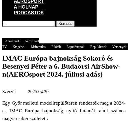
AEROSPORT
A HOLNAP
PODCASTOK
Keresés
Főoldal
Aerosport
IMAC Európa bajnokság Sokoró és Besenyei Péter a 6.
Budaörsi AirShow-n(AEROsport 2024. júliusi adás)
Aerosport
AeroSport
TV
Kisgépek
Műrepülés
Pilóták
Repülőnapok
Repülőterek
Versenyek
IMAC Európa bajnokság Sokoró és
Besenyei Péter a 6. Budaörsi AirShow-
n(AEROsport 2024. júliusi adás)
Szerző:
2025.04.30.
Egy Győr melletti modellrepülőtéren rendezték meg a 2024-
es IMAC Európa bajnokság nyitó futamát, ahol számos
magyar siker született.