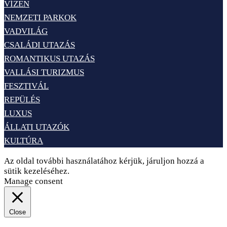
VÍZEN
NEMZETI PARKOK
VADVILÁG
CSALÁDI UTAZÁS
ROMANTIKUS UTAZÁS
VALLÁSI TURIZMUS
FESZTIVÁL
REPÜLÉS
LUXUS
ÁLLATI UTAZÓK
KULTÚRA
Az oldal további használatához kérjük, járuljon hozzá a
sütik kezeléséhez.
Elfogadom
Adatvédelem
Manage consent
Close