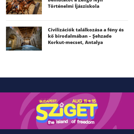
Történelmi Íjásziskola
Civilizációk találkozása a fény és
kő birodalmában – Şehzade
Korkut-mecset, Antalya