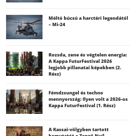
Méltó búcsú a harctéri legendától
– Mi-24
Rozsda, zene és végtelen energia:
A Kappa FuturFestival 2026
legjobb pillanatai képekben (2.
Rész)
Fémdzsungel és techno
mennyország: Ilyen volt a 2026-os
Kappa FuturFestival (1. Rész)
A Kassai-völgyben tartott
bemutatót a Zengő Nyíl