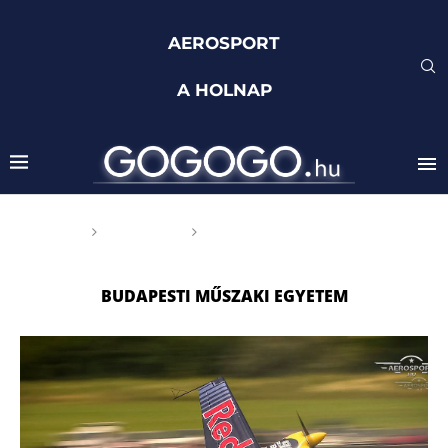
AEROSPORT
A HOLNAP
Főoldal
Címkék
Posts tagged with
"Budapesti Műszaki Egyetem"
BUDAPESTI MŰSZAKI EGYETEM