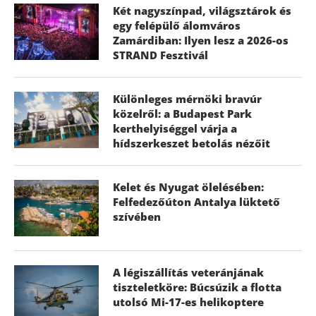
Két nagyszínpad, világsztárok és
egy felépülő álomváros
Zamárdiban: Ilyen lesz a 2026-os
STRAND Fesztivál
Különleges mérnöki bravúr
közelről: a Budapest Park
kerthelyiséggel várja a
hídszerkeszet betolás nézőit
Kelet és Nyugat ölelésében:
Felfedezőúton Antalya lüktető
szívében
A légiszállítás veteránjának
tiszteletköre: Búcsúzik a flotta
utolsó Mi-17-es helikoptere