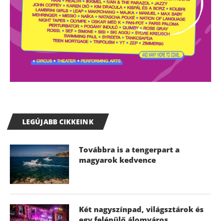
LEGÚJABB CIKKEINK
Továbbra is a tengerpart a
magyarok kedvence
Két nagyszínpad, világsztárok és
egy felépülő álomváros