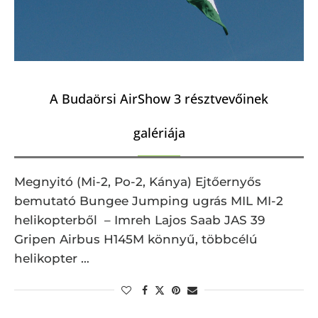
A Budaörsi AirShow 3 résztvevőinek
galériája
Megnyitó (Mi-2, Po-2, Kánya) Ejtőernyős
bemutató Bungee Jumping ugrás MIL MI-2
helikopterből – Imreh Lajos Saab JAS 39
Gripen Airbus H145M könnyű, többcélú
helikopter …