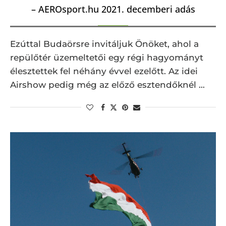
– AEROsport.hu 2021. decemberi adás
Ezúttal Budaörsre invitáljuk Önöket, ahol a
repülőtér üzemeltetői egy régi hagyományt
élesztettek fel néhány évvel ezelőtt. Az idei
Airshow pedig még az előző esztendőknél …