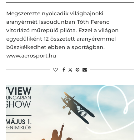
Megszerezte nyolcadik világbajnoki
aranyérmét Issoudunban Tóth Ferenc
vitorlázó műrepülő pilóta. Ezzel a világon
egyedüliként 12 összetett aranyéremmel
büszkélkedhet ebben a sportágban.
www.aerosport.hu