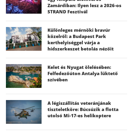
Zamárdiban: Ilyen lesz a 2026-os
STRAND Fesztivál
Különleges mérnöki bravúr
közelről: a Budapest Park
kerthelyiséggel várja a
hídszerkeszet betolás nézőit
Kelet és Nyugat ölelésében:
Felfedezőúton Antalya lüktető
szívében
A légiszállítás veteránjának
tiszteletköre: Búcsúzik a flotta
utolsó Mi-17-es helikoptere