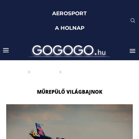
AEROSPORT
A HOLNAP
Főoldal
Címkék
Posts tagged with
"műrepülő világbajnok"
MŰREPÜLŐ VILÁGBAJNOK