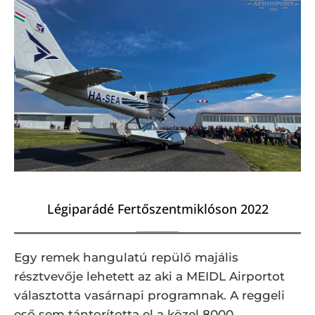
Légiparádé Fertőszentmiklóson 2022
Egy remek hangulatú repülő majális
résztvevője lehetett az aki a MEIDL Airportot
választotta vasárnapi programnak. A reggeli
eső sem tántorította el a közel 8000 …