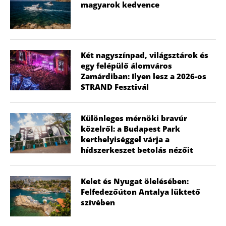
magyarok kedvence
Két nagyszínpad, világsztárok és
egy felépülő álomváros
Zamárdiban: Ilyen lesz a 2026-os
STRAND Fesztivál
Különleges mérnöki bravúr
közelről: a Budapest Park
kerthelyiséggel várja a
hídszerkeszet betolás nézőit
Kelet és Nyugat ölelésében:
Felfedezőúton Antalya lüktető
szívében