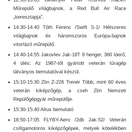
Műrepülő világbajnok, a Red Bull Air Race
„keresztapja”.
14:30-14:40 Tóth Ferenc /Swift S-1/ Hétszeres
világbajnok és háromszoros Európa-bajnok
vitorlázó műrepülő.
14:40-14:55 Jakovlev Jak-18T 9 henger, 360 lóerő,
4 ülés: Az 1967-től gyártott veterán túragép
látványos bemutatóval készül.
15:10-15:30 Zlin Z-226 Trenér Több, mint 60 éves
veterán kiképzőgép, a cseh Zlin Nemzeti
Repülőgépgyár műrepülője.
15:30-15:40​ Altus bemutató
16:50-17:05 FLYBY-Aero /2db Jak-52/ Veterán
csillgamotoros kiképzőgépek, melyek kötelékben