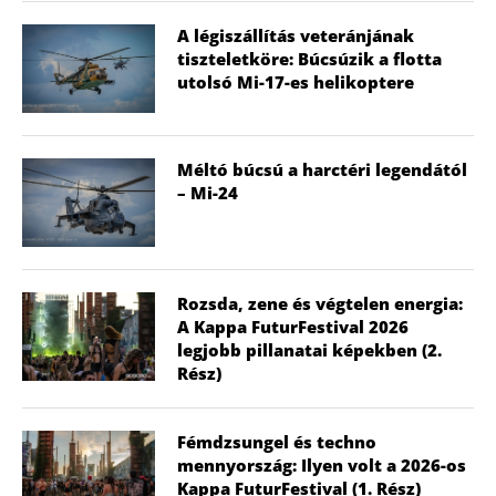
A légiszállítás veteránjának
tiszteletköre: Búcsúzik a flotta
utolsó Mi-17-es helikoptere
Méltó búcsú a harctéri legendától
– Mi-24
Rozsda, zene és végtelen energia:
A Kappa FuturFestival 2026
legjobb pillanatai képekben (2.
Rész)
Fémdzsungel és techno
mennyország: Ilyen volt a 2026-os
Kappa FuturFestival (1. Rész)