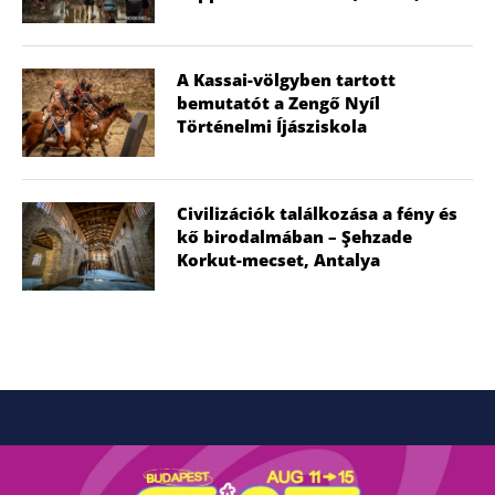
A Kassai-völgyben tartott
bemutatót a Zengő Nyíl
Történelmi Íjásziskola
Civilizációk találkozása a fény és
kő birodalmában – Şehzade
Korkut-mecset, Antalya