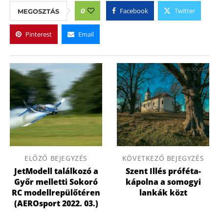
Facebook
Twitter
0
MEGOSZTÁS
Pinterest
Email
ELŐZŐ BEJEGYZÉS
KÖVETKEZŐ BEJEGYZÉS
JetModell találkozó a
Szent Illés próféta-
Győr melletti Sokoró
kápolna a somogyi
RC modellrepülőtéren
lankák közt
(AEROsport 2022. 03.)