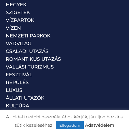
HEGYEK
SZIGETEK
VÍZPARTOK
VÍZEN
NEMZETI PARKOK
VADVILÁG
CSALÁDI UTAZÁS
ROMANTIKUS UTAZÁS
VALLÁSI TURIZMUS
FESZTIVÁL
REPÜLÉS
LUXUS
ÁLLATI UTAZÓK
KULTÚRA
Az oldal további használatához kérjük, járuljon hozzá a
sütik kezeléséhez.
Adatvédelem
Elfogadom