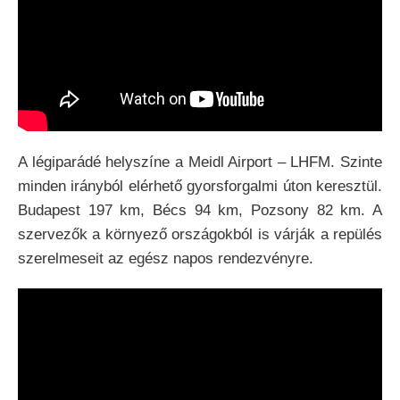
A légiparádé helyszíne a Meidl Airport – LHFM. Szinte
minden irányból elérhető gyorsforgalmi úton keresztül.
Budapest 197 km, Bécs 94 km, Pozsony 82 km. A
szervezők a környező országokból is várják a repülés
szerelmeseit az egész napos rendezvényre.