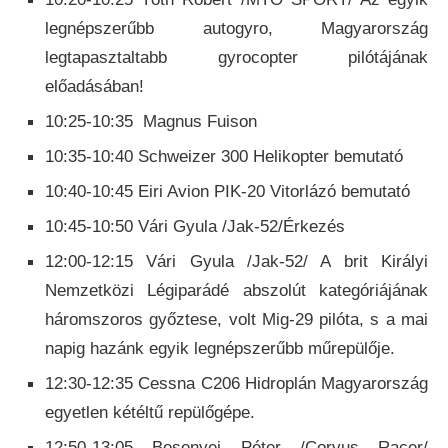
legnépszerűbb autogyro, Magyarország
legtapasztaltabb gyrocopter pilótájának
előadásában!
10:25-10:35 Magnus Fuison
10:35-10:40 Schweizer 300 Helikopter bemutató
10:40-10:45 Eiri Avion PIK-20 Vitorlázó bemutató
10:45-10:50 Vári Gyula /Jak-52/Érkezés
12:00-12:15 Vári Gyula /Jak-52/ A brit Királyi
Nemzetközi Légiparádé abszolút kategóriájának
háromszoros győztese, volt Mig-29 pilóta, s a mai
napig hazánk egyik legnépszerűbb műrepülője.
12:30-12:35 Cessna C206 Hidroplán Magyarország
egyetlen kétéltű repülőgépe.
12:50-13:05 Besenyei Péter /Corvus Racer/