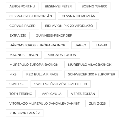
AEROSPORT.HU
BESENYEI PÉTER
BOEING 737-800
CESSNA C206 HIDROPLÁN
CESSNA HIDROPLÁN
CORVUS RACER
EIRI AVION PIK-20 VITORLÁZÓ
EXTRA 330
GUINNESS-REKORDER
HÁROMSZOROS EURÓPA-BAJNOK
JAK-52
JAK–18
MAGNUS FUISON
MAGNUS FUSION
MŰREPÜLŐ EURÓPA-BAJNOK
MŰREPÜLŐ VILÁGBAJNOK
MXS
RED BULL AIR RACE
SCHWEIZER 300 HELIKOPTER
SWIFT S-1
SWIFT S-1 ÉRKEZÉSE L-29 DELFIN
TÓTH FERENC
VÁRI GYULA
VERES ZOLTÁN
VITORLÁZÓ MŰREPÜLŐ. JAKOVLEV JAK-18T
ZLIN Z-226
ZLIN Z-226 TRENÉR