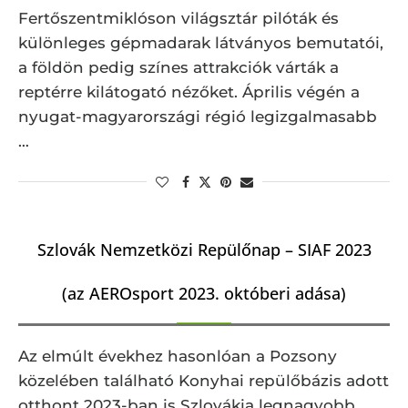
Fertőszentmiklóson világsztár pilóták és
különleges gépmadarak látványos bemutatói,
a földön pedig színes attrakciók várták a
reptérre kilátogató nézőket. Április végén a
nyugat-magyarországi régió legizgalmasabb
…
Szlovák Nemzetközi Repülőnap – SIAF 2023
(az AEROsport 2023. októberi adása)
Az elmúlt évekhez hasonlóan a Pozsony
közelében található Konyhai repülőbázis adott
otthont 2023-ban is Szlovákia legnagyobb