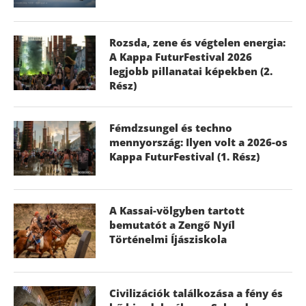
Rozsda, zene és végtelen energia:
A Kappa FuturFestival 2026
legjobb pillanatai képekben (2.
Rész)
Fémdzsungel és techno
mennyország: Ilyen volt a 2026-os
Kappa FuturFestival (1. Rész)
A Kassai-völgyben tartott
bemutatót a Zengő Nyíl
Történelmi Íjásziskola
Civilizációk találkozása a fény és