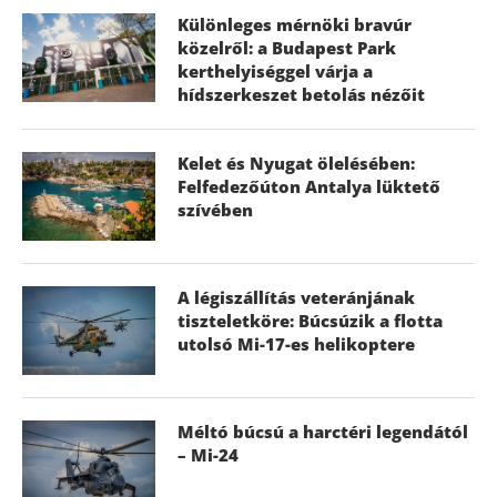
Különleges mérnöki bravúr
közelről: a Budapest Park
kerthelyiséggel várja a
hídszerkeszet betolás nézőit
Kelet és Nyugat ölelésében:
Felfedezőúton Antalya lüktető
szívében
A légiszállítás veteránjának
tiszteletköre: Búcsúzik a flotta
utolsó Mi-17-es helikoptere
Méltó búcsú a harctéri legendától
– Mi-24