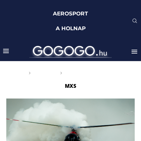
AEROSPORT
A HOLNAP
Főoldal
Címkék
Posts tagged with "MXS"
MXS