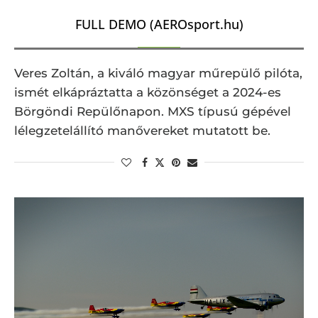
FULL DEMO (AEROsport.hu)
Veres Zoltán, a kiváló magyar műrepülő pilóta,
ismét elkápráztatta a közönséget a 2024-es
Börgöndi Repülőnapon. MXS típusú gépével
lélegzetelállító manővereket mutatott be.