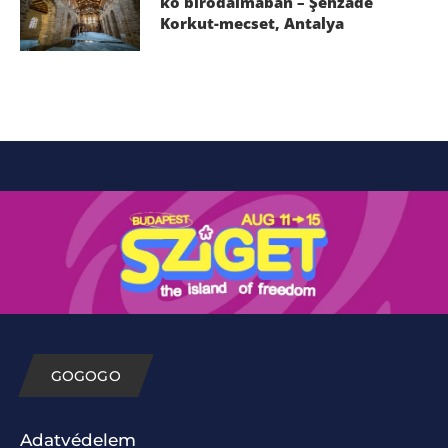
kő birodalmában – Şehzade
Korkut-mecset, Antalya
GOGOGO
Adatvédelem