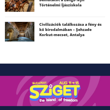
Történelmi Íjásziskola
Civilizációk találkozása a fény és
kő birodalmában – Şehzade
Korkut-mecset, Antalya