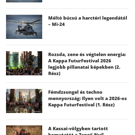
Méltó búcsú a harctéri legendától
– Mi-24
Rozsda, zene és végtelen energia:
A Kappa FuturFestival 2026
legjobb pillanatai képekben (2.
Rész)
Fémdzsungel és techno
mennyország: Ilyen volt a 2026-os
Kappa FuturFestival (1. Rész)
A Kassai-völgyben tartott
bemutatót a Zengő Nyíl