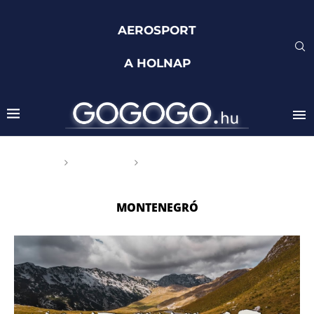
AEROSPORT
A HOLNAP
Főoldal
Címkék
Posts tagged with
"Montenegró"
MONTENEGRÓ