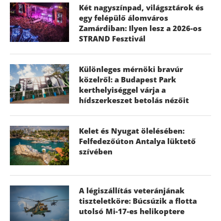
Két nagyszínpad, világsztárok és
egy felépülő álomváros
Zamárdiban: Ilyen lesz a 2026-os
STRAND Fesztivál
Különleges mérnöki bravúr
közelről: a Budapest Park
kerthelyiséggel várja a
hídszerkeszet betolás nézőit
Kelet és Nyugat ölelésében:
Felfedezőúton Antalya lüktető
szívében
A légiszállítás veteránjának
tiszteletköre: Búcsúzik a flotta
utolsó Mi-17-es helikoptere