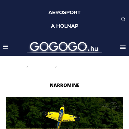
AEROSPORT
A HOLNAP
Főoldal
Címkék
Posts tagged with
"Narromine"
NARROMINE