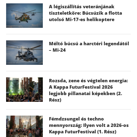
A légiszállítás veteránjának
tiszteletköre: Búcsúzik a flotta
utolsó Mi-17-es helikoptere
Méltó búcsú a harctéri legendától
– Mi-24
Rozsda, zene és végtelen energia:
A Kappa FuturFestival 2026
legjobb pillanatai képekben (2.
Rész)
Fémdzsungel és techno
mennyország: Ilyen volt a 2026-os
Kappa FuturFestival (1. Rész)