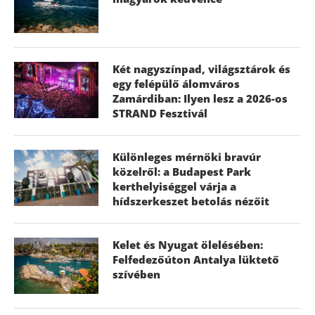
Két nagyszínpad, világsztárok és
egy felépülő álomváros
Zamárdiban: Ilyen lesz a 2026-os
STRAND Fesztivál
Különleges mérnöki bravúr
közelről: a Budapest Park
kerthelyiséggel várja a
hídszerkeszet betolás nézőit
Kelet és Nyugat ölelésében:
Felfedezőúton Antalya lüktető
szívében