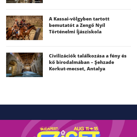
A Kassai-völgyben tartott
bemutatót a Zengő Nyíl
Történelmi Íjásziskola
Civilizációk találkozása a fény és
kő birodalmában – Şehzade
Korkut-mecset, Antalya