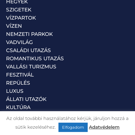
HEGYEK
SZIGETEK
VÍZPARTOK
VÍZEN
NEMZETI PARKOK
VADVILÁG
CSALÁDI UTAZÁS
ROMANTIKUS UTAZÁS
VALLÁSI TURIZMUS
FESZTIVÁL
REPÜLÉS
LUXUS
ÁLLATI UTAZÓK
KULTÚRA
Az oldal további használatához kérjük, járuljon hozzá a
sütik kezeléséhez.
Adatvédelem
Elfogadom