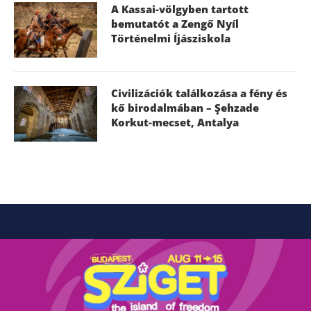
A Kassai-völgyben tartott
bemutatót a Zengő Nyíl
Történelmi Íjásziskola
Civilizációk találkozása a fény és
kő birodalmában – Şehzade
Korkut-mecset, Antalya