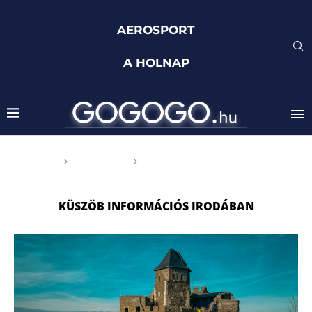
AEROSPORT
A HOLNAP
Főoldal
Címkék
Posts tagged with "Küszöb
Információs Irodában"
KÜSZÖB INFORMÁCIÓS IRODÁBAN