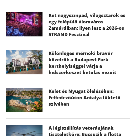
Két nagyszínpad, világsztárok és
egy felépülő álomváros
Zamárdiban: Ilyen lesz a 2026-os
STRAND Fesztivál
Különleges mérnöki bravúr
közelről: a Budapest Park
kerthelyiséggel várja a
hídszerkeszet betolás nézőit
Kelet és Nyugat ölelésében:
Felfedezőúton Antalya lüktető
szívében
A légiszállítás veteránjának
tiszteletköre: Búcsúzik a flotta