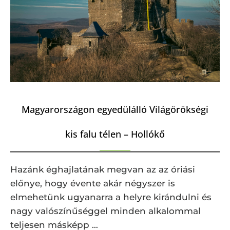
Magyarországon egyedülálló Világörökségi
kis falu télen – Hollókő
Hazánk éghajlatának megvan az az óriási
előnye, hogy évente akár négyszer is
elmehetünk ugyanarra a helyre kirándulni és
nagy valószínűséggel minden alkalommal
teljesen másképp …