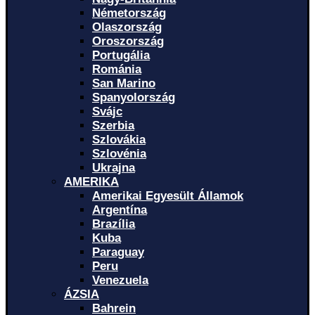
Németország
Olaszország
Oroszország
Portugália
Románia
San Marino
Spanyolország
Svájc
Szerbia
Szlovákia
Szlovénia
Ukrajna
AMERIKA
Amerikai Egyesült Államok
Argentína
Brazília
Kuba
Paraguay
Peru
Venezuela
ÁZSIA
Bahrein