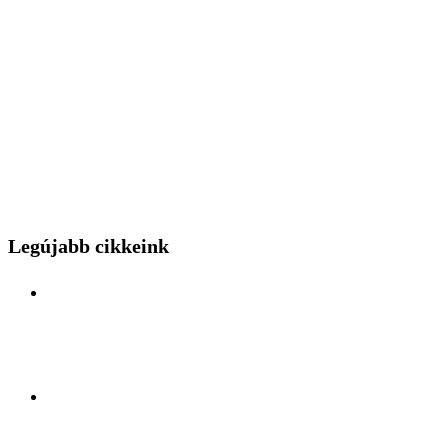
Legújabb cikkeink
Különleges mérnöki bravúr közelről: a Budapest
Park kerthelyiséggel várja a hídszerkeszet betolás
nézőit
Kelet és Nyugat ölelésében: Felfedezőúton Antalya
lüktető szívében