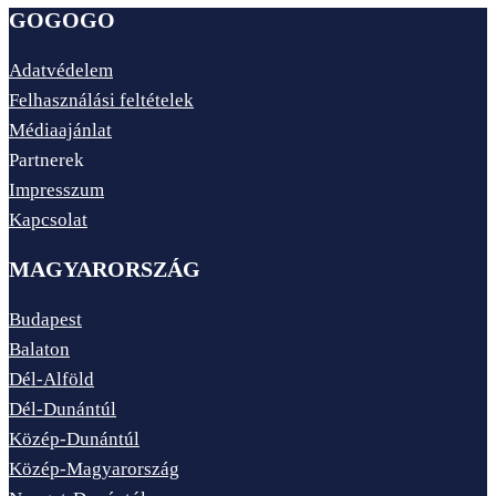
GOGOGO
Adatvédelem
Felhasználási feltételek
Médiaajánlat
Partnerek
Impresszum
Kapcsolat
MAGYARORSZÁG
Budapest
Balaton
Dél-Alföld
Dél-Dunántúl
Közép-Dunántúl
Közép-Magyarország