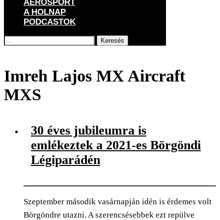
AEROSPORT
A HOLNAP
PODCASTOK
Keresés
Főoldal
Címkék
Posts tagged with "Imreh Lajos MX Aircraft MXS"
Imreh Lajos MX Aircraft
MXS
30 éves jubileumra is
emlékeztek a 2021-es Börgöndi
Légiparádén
Szeptember második vasárnapján idén is érdemes volt
Börgöndre utazni. A szerencsésebbek ezt repülve