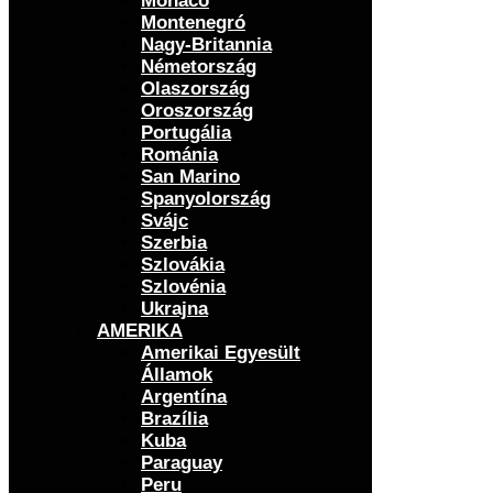
Monaco
Montenegró
Nagy-Britannia
Németország
Olaszország
Oroszország
Portugália
Románia
San Marino
Spanyolország
Svájc
Szerbia
Szlovákia
Szlovénia
Ukrajna
AMERIKA
Amerikai Egyesült
Államok
Argentína
Brazília
Kuba
Paraguay
Peru