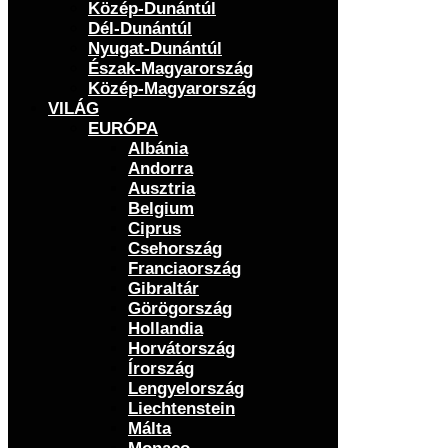
Közép-Dunántúl
Dél-Dunántúl
Nyugat-Dunántúl
Észak-Magyarország
Közép-Magyarország
VILÁG
EURÓPA
Albánia
Andorra
Ausztria
Belgium
Ciprus
Csehország
Franciaország
Gibraltár
Görögország
Hollandia
Horvátország
Írország
Lengyelország
Liechtenstein
Málta