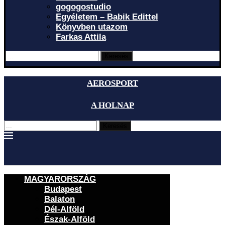
gogogostudio
Egyéletem – Babik Edittel
Könyvben utazom
Farkas Attila
Keresés
AEROSPORT
A HOLNAP
Keresés
MAGYARORSZÁG
Budapest
Balaton
Dél-Alföld
Észak-Alföld