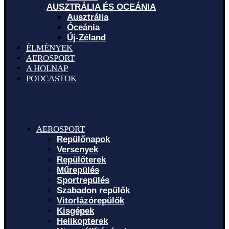
AUSZTRÁLIA ÉS OCEÁNIA
Ausztrália
Óceánia
Új-Zéland
ÉLMÉNYEK
AEROSPORT
A HOLNAP
PODCASTOK
AEROSPORT
Repülőnapok
Versenyek
Repülőterek
Műrepülés
Sportrepülés
Szabadon repülők
Vitorlázórepülők
Kisgépek
Helikopterek