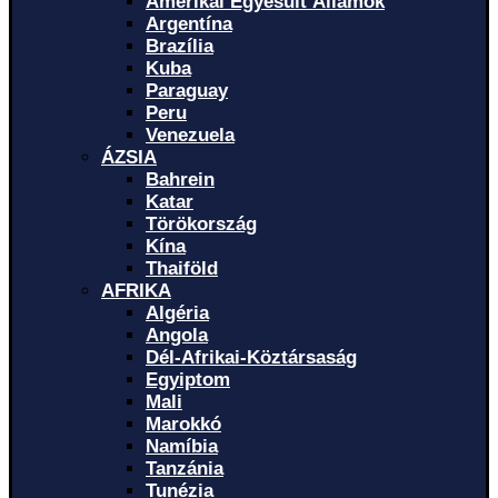
Amerikai Egyesült Államok
Argentína
Brazília
Kuba
Paraguay
Peru
Venezuela
ÁZSIA
Bahrein
Katar
Törökország
Kína
Thaiföld
AFRIKA
Algéria
Angola
Dél-Afrikai-Köztársaság
Egyiptom
Mali
Marokkó
Namíbia
Tanzánia
Tunézia