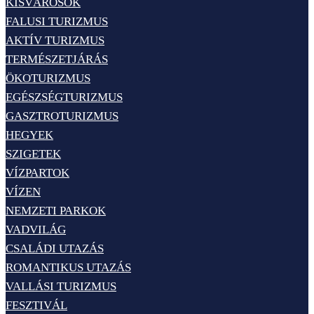
KISVÁROSOK
FALUSI TURIZMUS
AKTÍV TURIZMUS
TERMÉSZETJÁRÁS
ÖKOTURIZMUS
EGÉSZSÉGTURIZMUS
GASZTROTURIZMUS
HEGYEK
SZIGETEK
VÍZPARTOK
VÍZEN
NEMZETI PARKOK
VADVILÁG
CSALÁDI UTAZÁS
ROMANTIKUS UTAZÁS
VALLÁSI TURIZMUS
FESZTIVÁL