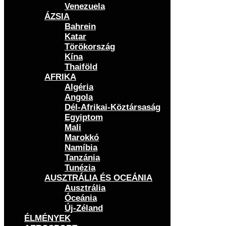
Venezuela
ÁZSIA
Bahrein
Katar
Törökország
Kína
Thaiföld
AFRIKA
Algéria
Angola
Dél-Afrikai-Köztársaság
Egyiptom
Mali
Marokkó
Namíbia
Tanzánia
Tunézia
AUSZTRÁLIA ÉS OCEÁNIA
Ausztrália
Óceánia
Új-Zéland
ÉLMÉNYEK