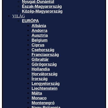
Nyugat-Dunántúl
Észak-Magyarország
Közép-Magyarország
VILÁG
EURÓPA
Albánia
Andorra
Ausztria
Belgium
Ciprus
Csehország
Franciaország
Gibraltár
Görögország
Hollandia
Horvátország
Írország
Lengyelország
Liechtenstein
Málta
Monaco
Montenegró
Nagy-Britannia