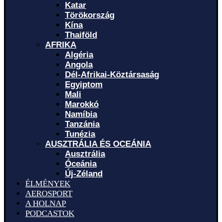
Katar
Törökország
Kína
Thaiföld
AFRIKA
Algéria
Angola
Dél-Afrikai-Köztársaság
Egyiptom
Mali
Marokkó
Namíbia
Tanzánia
Tunézia
AUSZTRÁLIA ÉS OCEÁNIA
Ausztrália
Óceánia
Új-Zéland
ÉLMÉNYEK
AEROSPORT
A HOLNAP
PODCASTOK