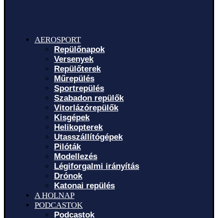
AEROSPORT
Repülőnapok
Versenyek
Repülőterek
Műrepülés
Sportrepülés
Szabadon repülők
Vitorlázórepülők
Kisgépek
Helikopterek
Utasszállítógépek
Pilóták
Modellezés
Légiforgalmi irányítás
Drónok
Katonai repülés
A HOLNAP
PODCASTOK
Podcastok