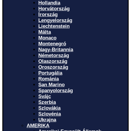
Hollandia
Horvátország
Írország
Lengyelország
Liechtenstein
Málta
Monaco
Montenegró
Nagy-Britannia
Németország
Olaszország
Oroszország
Portugália
Románia
San Marino
Spanyolország
Svájc
Szerbia
Szlovákia
Szlovénia
Ukrajna
AMERIKA