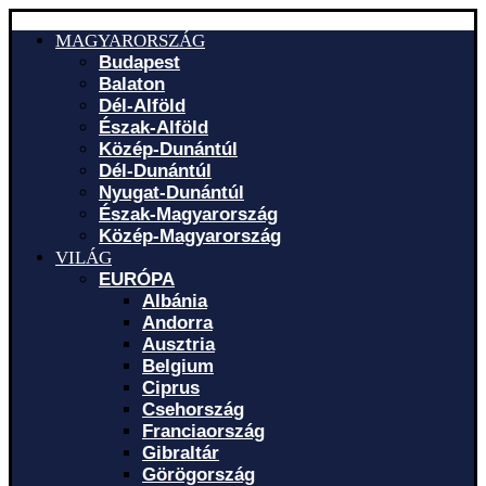
MAGYARORSZÁG
Budapest
Balaton
Dél-Alföld
Észak-Alföld
Közép-Dunántúl
Dél-Dunántúl
Nyugat-Dunántúl
Észak-Magyarország
Közép-Magyarország
VILÁG
EURÓPA
Albánia
Andorra
Ausztria
Belgium
Ciprus
Csehország
Franciaország
Gibraltár
Görögország