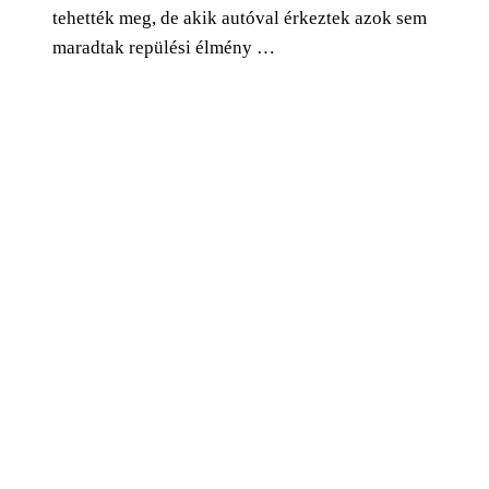
tehették meg, de akik autóval érkeztek azok sem
maradtak repülési élmény …
0
Facebook
Twitter
Pinterest
Email