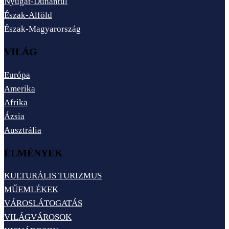
Nyugat-Dunántúl
Észak-Alföld
Észak-Magyarország
VILÁG
Európa
Amerika
Afrika
Ázsia
Ausztrália
ÉLMÉNYEK
KULTURÁLIS TURIZMUS
MŰEMLÉKEK
VÁROSLÁTOGATÁS
VILÁGVÁROSOK