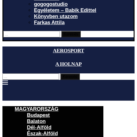
gogogostudio
Egyéletem – Babik Edittel
Könyvben utazom
Farkas Attila
Keresés
AEROSPORT
A HOLNAP
Keresés
MAGYARORSZÁG
Budapest
Balaton
Dél-Alföld
Észak-Alföld