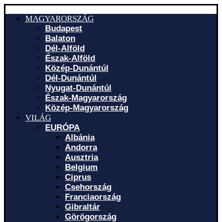
MAGYARORSZÁG
Budapest
Balaton
Dél-Alföld
Észak-Alföld
Közép-Dunántúl
Dél-Dunántúl
Nyugat-Dunántúl
Észak-Magyarország
Közép-Magyarország
VILÁG
EURÓPA
Albánia
Andorra
Ausztria
Belgium
Ciprus
Csehország
Franciaország
Gibraltár
Görögország