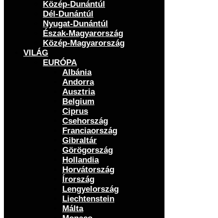
Közép-Dunántúl
Dél-Dunántúl
Nyugat-Dunántúl
Észak-Magyarország
Közép-Magyarország
VILÁG
EURÓPA
Albánia
Andorra
Ausztria
Belgium
Ciprus
Csehország
Franciaország
Gibraltár
Görögország
Hollandia
Horvátország
Írország
Lengyelország
Liechtenstein
Málta