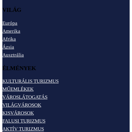
VILÁG
Európa
Amerika
Afrika
Ázsia
Ausztrália
ÉLMÉNYEK
KULTURÁLIS TURIZMUS
MŰEMLÉKEK
VÁROSLÁTOGATÁS
VILÁGVÁROSOK
KISVÁROSOK
FALUSI TURIZMUS
AKTÍV TURIZMUS