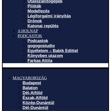
Utasszállítógépek
Pilóták
Modellezés
Légiforgalmi irányítás
Drónok
Katonai repülés
A HOLNAP
PODCASTOK
Podcastok
gogogostudio
Egyéletem – Babik Edittel
Könyvben utazom
Farkas Attila
MAGYARORSZÁG
Budapest
Balaton
Dél-Alföld
Észak-Alföld
Közép-Dunántúl
Dél-Dunántúl