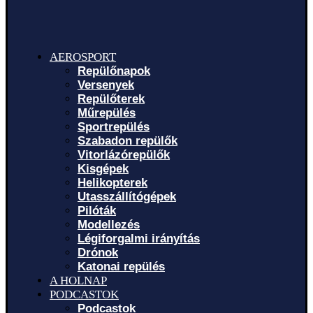
AEROSPORT
Repülőnapok
Versenyek
Repülőterek
Műrepülés
Sportrepülés
Szabadon repülők
Vitorlázórepülők
Kisgépek
Helikopterek
Utasszállítógépek
Pilóták
Modellezés
Légiforgalmi irányítás
Drónok
Katonai repülés
A HOLNAP
PODCASTOK
Podcastok