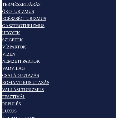
TERMÉSZETJÁRÁS
ÖKOTURIZMUS
EGÉSZSÉGTURIZMUS
GASZTROTURIZMUS
HEGYEK
SZIGETEK
VÍZPARTOK
VÍZEN
NEMZETI PARKOK
VADVILÁG
CSALÁDI UTAZÁS
ROMANTIKUS UTAZÁS
VALLÁSI TURIZMUS
FESZTIVÁL
REPÜLÉS
LUXUS