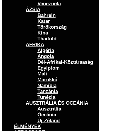
Venezuela
ÁZSIA
Bahrein
Katar
Törökország
Kína
Thaiföld
AFRIKA
Algéria
Angola
Dél-Afrikai-Köztársaság
Egyiptom
Mali
Marokkó
Namíbia
Tanzánia
Tunézia
AUSZTRÁLIA ÉS OCEÁNIA
Ausztrália
Óceánia
Új-Zéland
ÉLMÉNYEK