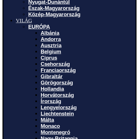
Nyugat-Dunántúl
Észak-Magyarország
Közép-Magyarország
VILÁG
EURÓPA
Albánia
Andorra
Ausztria
Belgium
Ciprus
Csehország
Franciaország
Gibraltár
Görögország
Hollandia
Horvátország
Írország
Lengyelország
Liechtenstein
Málta
Monaco
Montenegró
Nagy-Britannia