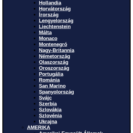
Hollandia
Horvátország
Írország
Lengyelország
Liechtenstein
Málta
Monaco
Montenegró
Nagy-Britannia
Németország
Olaszország
Oroszország
Portugália
Románia
San Marino
Spanyolország
Svájc
Szerbia
Szlovákia
Szlovénia
Ukrajna
AMERIKA