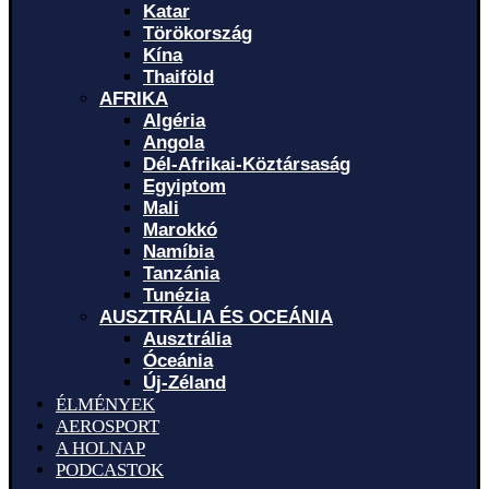
Katar
Törökország
Kína
Thaiföld
AFRIKA
Algéria
Angola
Dél-Afrikai-Köztársaság
Egyiptom
Mali
Marokkó
Namíbia
Tanzánia
Tunézia
AUSZTRÁLIA ÉS OCEÁNIA
Ausztrália
Óceánia
Új-Zéland
ÉLMÉNYEK
AEROSPORT
A HOLNAP
PODCASTOK