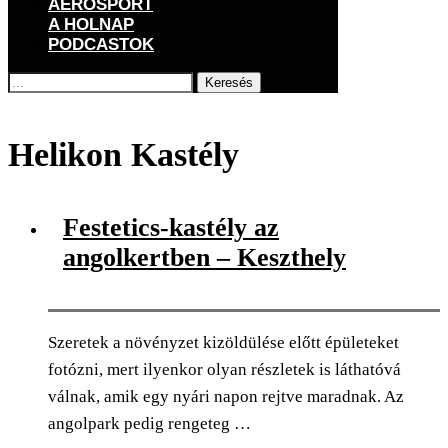
AEROSPORT
A HOLNAP
PODCASTOK
Keresés
Főoldal
Címkék
Posts tagged with "Helikon Kastély"
Helikon Kastély
Festetics-kastély az
angolkertben – Keszthely
Szeretek a növényzet kizöldülése előtt épületeket
fotózni, mert ilyenkor olyan részletek is láthatóvá
válnak, amik egy nyári napon rejtve maradnak. Az
angolpark pedig rengeteg …