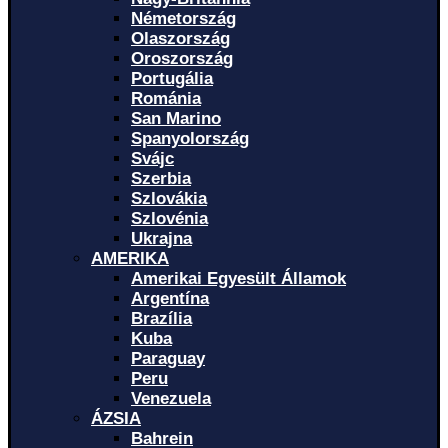
Németország
Olaszország
Oroszország
Portugália
Románia
San Marino
Spanyolország
Svájc
Szerbia
Szlovákia
Szlovénia
Ukrajna
AMERIKA
Amerikai Egyesült Államok
Argentína
Brazília
Kuba
Paraguay
Peru
Venezuela
ÁZSIA
Bahrein