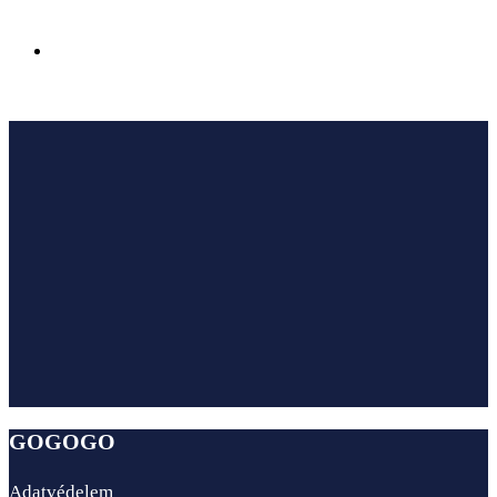
Civilizációk találkozása a fény és kő birodalmában –
Şehzade Korkut-mecset, Antalya
GOGOGO
Adatvédelem