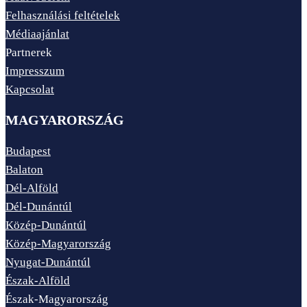
Felhasználási feltételek
Médiaajánlat
Partnerek
Impresszum
Kapcsolat
MAGYARORSZÁG
Budapest
Balaton
Dél-Alföld
Dél-Dunántúl
Közép-Dunántúl
Közép-Magyarország
Nyugat-Dunántúl
Észak-Alföld
Észak-Magyarország