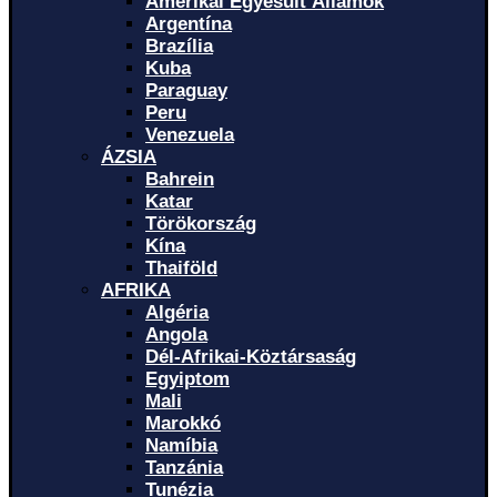
Amerikai Egyesült Államok
Argentína
Brazília
Kuba
Paraguay
Peru
Venezuela
ÁZSIA
Bahrein
Katar
Törökország
Kína
Thaiföld
AFRIKA
Algéria
Angola
Dél-Afrikai-Köztársaság
Egyiptom
Mali
Marokkó
Namíbia
Tanzánia
Tunézia