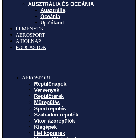
AUSZTRÁLIA ÉS OCEÁNIA
Ausztrália
Óceánia
Új-Zéland
ÉLMÉNYEK
AEROSPORT
A HOLNAP
PODCASTOK
AEROSPORT
Repülőnapok
Versenyek
Repülőterek
Műrepülés
Sportrepülés
Szabadon repülők
Vitorlázórepülők
Kisgépek
Helikopterek