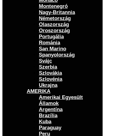
Monaco
Montenegró
Nagy-Britannia
Németország
Olaszország
Oroszország
Portugália
Románia
San Marino
Spanyolország
Svájc
Szerbia
Szlovákia
Szlovénia
Ukrajna
AMERIKA
Amerikai Egyesült
Államok
Argentína
Brazília
Kuba
Paraguay
Peru