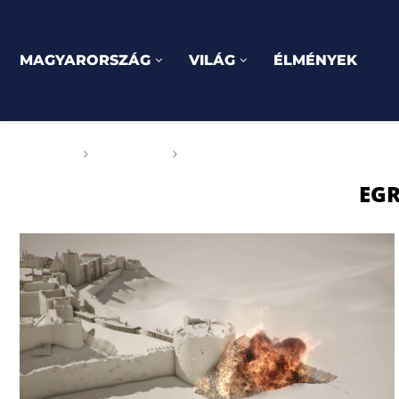
MAGYARORSZÁG
VILÁG
ÉLMÉNYEK
Főoldal
Címkék
Posts tagged with "Egri vár"
EGR