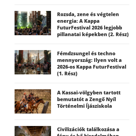
Rozsda, zene és végtelen
energia: A Kappa
FuturFestival 2026 legjobb
pillanatai képekben (2. Rész)
Fémdzsungel és techno
mennyország: Ilyen volt a
2026-os Kappa FuturFestival
(1. Rész)
A Kassai-völgyben tartott
bemutatót a Zengő Nyíl
Történelmi Íjásziskola
Civilizációk találkozása a
fény és kő birodalmában –