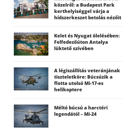
közelről: a Budapest Park
kerthelyiséggel várja a
hídszerkeszet betolás nézőit
Kelet és Nyugat ölelésében:
Felfedezőúton Antalya
lüktető szívében
A légiszállítás veteránjának
tiszteletköre: Búcsúzik a
flotta utolsó Mi-17-es
helikoptere
Méltó búcsú a harctéri
legendától – Mi-24