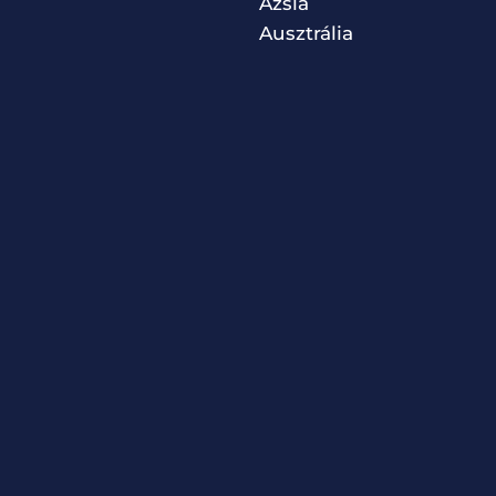
Ázsia
Ausztrália