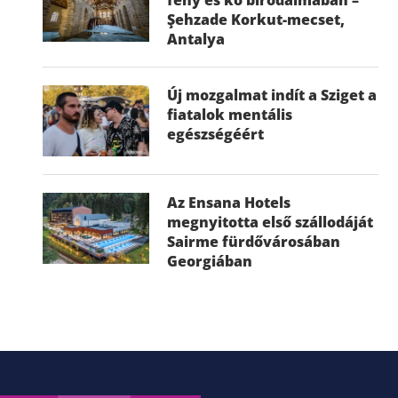
Şehzade Korkut-mecset,
Antalya
Új mozgalmat indít a Sziget a
fiatalok mentális
egészségéért
Az Ensana Hotels
megnyitotta első szállodáját
Sairme fürdővárosában
Georgiában