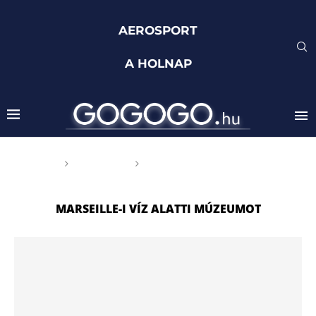
AEROSPORT
A HOLNAP
Főoldal
Címkék
Posts tagged with "Marseille-
i Víz alatti Múzeumot"
MARSEILLE-I VÍZ ALATTI MÚZEUMOT