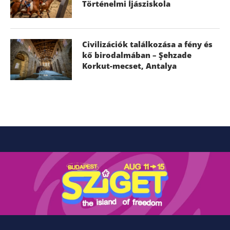
Történelmi Íjásziskola
Civilizációk találkozása a fény és
kő birodalmában – Şehzade
Korkut-mecset, Antalya