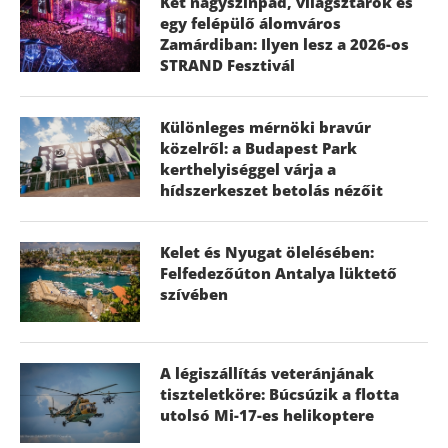
Két nagyszínpad, világsztárok és
egy felépülő álomváros
Zamárdiban: Ilyen lesz a 2026-os
STRAND Fesztivál
Különleges mérnöki bravúr
közelről: a Budapest Park
kerthelyiséggel várja a
hídszerkeszet betolás nézőit
Kelet és Nyugat ölelésében:
Felfedezőúton Antalya lüktető
szívében
A légiszállítás veteránjának
tiszteletköre: Búcsúzik a flotta
utolsó Mi-17-es helikoptere