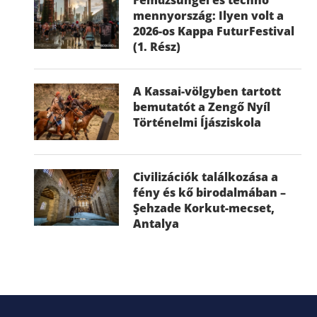
mennyország: Ilyen volt a
2026-os Kappa FuturFestival
(1. Rész)
A Kassai-völgyben tartott
bemutatót a Zengő Nyíl
Történelmi Íjásziskola
Civilizációk találkozása a
fény és kő birodalmában –
Şehzade Korkut-mecset,
Antalya