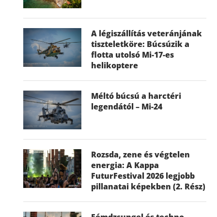
A légiszállítás veteránjának
tiszteletköre: Búcsúzik a
flotta utolsó Mi-17-es
helikoptere
Méltó búcsú a harctéri
legendától – Mi-24
Rozsda, zene és végtelen
energia: A Kappa
FuturFestival 2026 legjobb
pillanatai képekben (2. Rész)
Fémdzsungel és techno