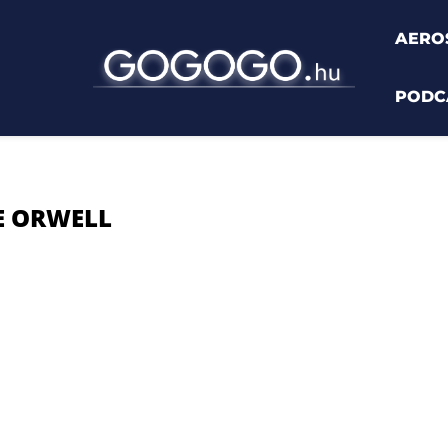
AERO
PODC
ell"
E ORWELL