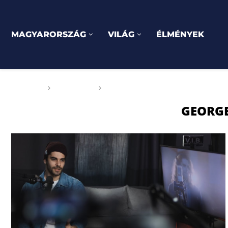
MAGYARORSZÁG
VILÁG
ÉLMÉNYEK
Főoldal
Címkék
Posts tagged with "George Orw
GEORG