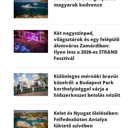
magyarok kedvence
Két nagyszínpad,
világsztárok és egy felépülő
álomváros Zamárdiban:
Ilyen lesz a 2026-os STRAND
Fesztivál
Különleges mérnöki bravúr
közelről: a Budapest Park
kerthelyiséggel várja a
hídszerkeszet betolás nézőit
Kelet és Nyugat ölelésében:
Felfedezőúton Antalya
lüktető szívében