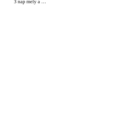
3 nap mely a …
0
Facebook
Twitter
Pinterest
Email