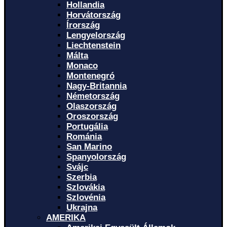
Hollandia
Horvátország
Írország
Lengyelország
Liechtenstein
Málta
Monaco
Montenegró
Nagy-Britannia
Németország
Olaszország
Oroszország
Portugália
Románia
San Marino
Spanyolország
Svájc
Szerbia
Szlovákia
Szlovénia
Ukrajna
AMERIKA