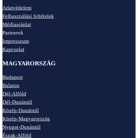
Adatvédelem
Felhasználási feltételek
Médiaajánlat
Partnerek
Impresszum
Kapcsolat
MAGYARORSZÁG
Budapest
Balaton
Dél-Alföld
Dél-Dunántúl
Közép-Dunántúl
Közép-Magyarország
Nyugat-Dunántúl
Észak-Alföld