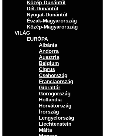
Közép-Dunántúl
Dél-Dunántúl
Nyugat-Dunántúl
Észak-Magyarország
Közép-Magyarország
VILÁG
EURÓPA
Albánia
Andorra
Ausztria
Belgium
Ciprus
Csehország
Franciaország
Gibraltár
Görögország
Hollandia
Horvátország
Írország
Lengyelország
Liechtenstein
Málta