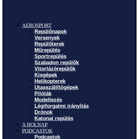
AEROSPORT
Repülőnapok
Versenyek
Repülőterek
Műrepülés
Sportrepülés
Szabadon repülők
Vitorlázórepülők
Kisgépek
Helikopterek
Utasszállítógépek
Pilóták
Modellezés
Légiforgalmi irányítás
Drónok
Katonai repülés
A HOLNAP
PODCASTOK
Podcastok