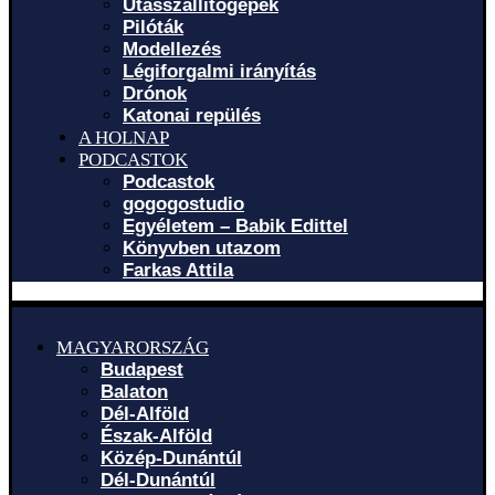
Utasszállítógépek
Pilóták
Modellezés
Légiforgalmi irányítás
Drónok
Katonai repülés
A HOLNAP
PODCASTOK
Podcastok
gogogostudio
Egyéletem – Babik Edittel
Könyvben utazom
Farkas Attila
MAGYARORSZÁG
Budapest
Balaton
Dél-Alföld
Észak-Alföld
Közép-Dunántúl
Dél-Dunántúl