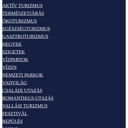
AKTÍV TURIZMUS
TERMÉSZETJÁRÁS
ÖKOTURIZMUS
EGÉSZSÉGTURIZMUS
GASZTROTURIZMUS
HEGYEK
SZIGETEK
VÍZPARTOK
VÍZEN
NEMZETI PARKOK
VADVILÁG
CSALÁDI UTAZÁS
ROMANTIKUS UTAZÁS
VALLÁSI TURIZMUS
FESZTIVÁL
REPÜLÉS