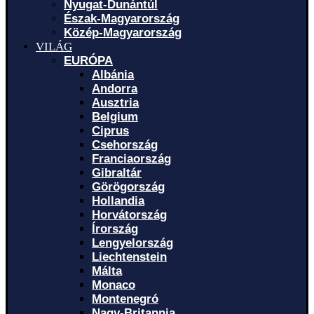
Nyugat-Dunántúl
Észak-Magyarország
Közép-Magyarország
VILÁG
EURÓPA
Albánia
Andorra
Ausztria
Belgium
Ciprus
Csehország
Franciaország
Gibraltár
Görögország
Hollandia
Horvátország
Írország
Lengyelország
Liechtenstein
Málta
Monaco
Montenegró
Nagy-Britannia