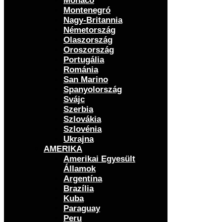
Monaco
Montenegró
Nagy-Britannia
Németország
Olaszország
Oroszország
Portugália
Románia
San Marino
Spanyolország
Svájc
Szerbia
Szlovákia
Szlovénia
Ukrajna
AMERIKA
Amerikai Egyesült
Államok
Argentína
Brazília
Kuba
Paraguay
Peru