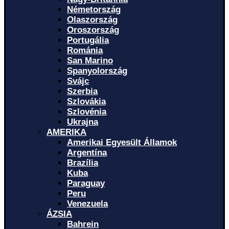
Németország
Olaszország
Oroszország
Portugália
Románia
San Marino
Spanyolország
Svájc
Szerbia
Szlovákia
Szlovénia
Ukrajna
AMERIKA
Amerikai Egyesült Államok
Argentína
Brazília
Kuba
Paraguay
Peru
Venezuela
ÁZSIA
Bahrein