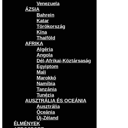
Venezuela
ÁZSIA
Bahrein
Katar
Törökország
Kína
Thaiföld
AFRIKA
Algéria
Angola
Dél-Afrikai-Köztársaság
Egyiptom
Mali
Marokkó
Namíbia
Tanzánia
Tunézia
AUSZTRÁLIA ÉS OCEÁNIA
Ausztrália
Óceánia
Új-Zéland
ÉLMÉNYEK