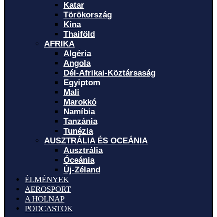
Katar
Törökország
Kína
Thaiföld
AFRIKA
Algéria
Angola
Dél-Afrikai-Köztársaság
Egyiptom
Mali
Marokkó
Namíbia
Tanzánia
Tunézia
AUSZTRÁLIA ÉS OCEÁNIA
Ausztrália
Óceánia
Új-Zéland
ÉLMÉNYEK
AEROSPORT
A HOLNAP
PODCASTOK