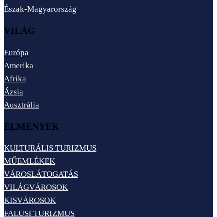
Észak-Magyarország
VILÁG
Európa
Amerika
Afrika
Ázsia
Ausztrália
ÉLMÉNYEK
KULTURÁLIS TURIZMUS
MŰEMLÉKEK
VÁROSLÁTOGATÁS
VILÁGVÁROSOK
KISVÁROSOK
FALUSI TURIZMUS