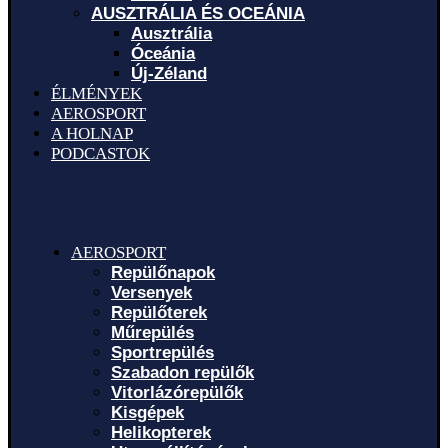
AUSZTRÁLIA ÉS OCEÁNIA
Ausztrália
Óceánia
Új-Zéland
ÉLMÉNYEK
AEROSPORT
A HOLNAP
PODCASTOK
AEROSPORT
Repülőnapok
Versenyek
Repülőterek
Műrepülés
Sportrepülés
Szabadon repülők
Vitorlázórepülők
Kisgépek
Helikopterek