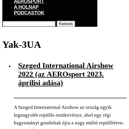
AEROSPORT
A HOLNAP
PODCASTOK
Keresés
Főoldal
Címkék
Posts tagged with "Yak-3UA"
Yak-3UA
Szeged International Airshow
2022 (az AEROsport 2023.
áprilisi adása)
A Szeged International Airshow az ország egyik
legnagyobb repülős rendezvénye, ahol egy régi
hagyományt gondoltak újra a nagy múltó repülőtéren.