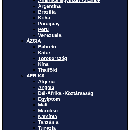
Amerikai Egyesült Államok
Argentína
Brazília
Kuba
Paraguay
Peru
Venezuela
ÁZSIA
Bahrein
Katar
Törökország
Kína
Thaiföld
AFRIKA
Algéria
Angola
Dél-Afrikai-Köztársaság
Egyiptom
Mali
Marokkó
Namíbia
Tanzánia
Tunézia