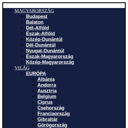
MAGYARORSZÁG
Budapest
Balaton
Dél-Alföld
Észak-Alföld
Közép-Dunántúl
Dél-Dunántúl
Nyugat-Dunántúl
Észak-Magyarország
Közép-Magyarország
VILÁG
EURÓPA
Albánia
Andorra
Ausztria
Belgium
Ciprus
Csehország
Franciaország
Gibraltár
Görögország