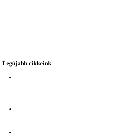
Legújabb cikkeink
Különleges mérnöki bravúr közelről: a Budapest
Park kerthelyiséggel várja a hídszerkeszet betolás
nézőit
Kelet és Nyugat ölelésében: Felfedezőúton Antalya
lüktető szívében
A légiszállítás veteránjának tiszteletköre: Búcsúzik a