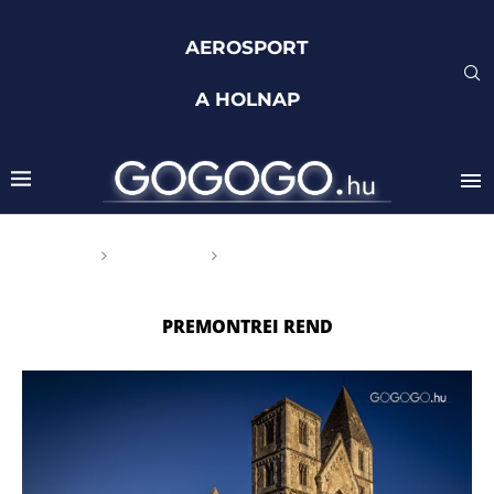
AEROSPORT
A HOLNAP
Főoldal
Címkék
Posts tagged with
"premontrei rend"
PREMONTREI REND