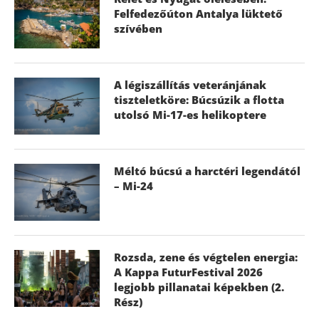
Felfedezőúton Antalya lüktető
szívében
A légiszállítás veteránjának
tiszteletköre: Búcsúzik a flotta
utolsó Mi-17-es helikoptere
Méltó búcsú a harctéri legendától
– Mi-24
Rozsda, zene és végtelen energia:
A Kappa FuturFestival 2026
legjobb pillanatai képekben (2.
Rész)