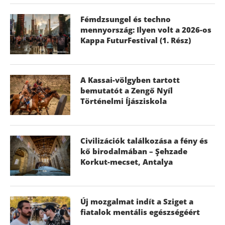
Fémdzsungel és techno
mennyország: Ilyen volt a 2026-os
Kappa FuturFestival (1. Rész)
A Kassai-völgyben tartott
bemutatót a Zengő Nyíl
Történelmi Íjásziskola
Civilizációk találkozása a fény és
kő birodalmában – Şehzade
Korkut-mecset, Antalya
Új mozgalmat indít a Sziget a
fiatalok mentális egészségéért