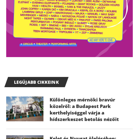
LEGÚJABB CIKKEINK
Különleges mérnöki bravúr
közelről: a Budapest Park
kerthelyiséggel várja a
hídszerkeszet betolás nézőit
Kelet és Nyugat ölelésében: