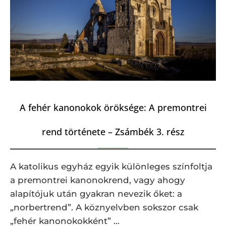
A fehér kanonokok öröksége: A premontrei
rend története – Zsámbék 3. rész
A katolikus egyház egyik különleges színfoltja
a premontrei kanonokrend, vagy ahogy
alapítójuk után gyakran nevezik őket: a
„norbertrend”. A köznyelvben sokszor csak
„fehér kanonokokként” …