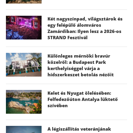
Két nagyszínpad, világsztárok és
egy felépülő álomváros
Zamárdiban: Ilyen lesz a 2026-os
STRAND Fesztivál
Különleges mérnöki bravúr
közelről: a Budapest Park
kerthelyiséggel várja a
hídszerkeszet betolás nézőit
Kelet és Nyugat ölelésében:
Felfedezőúton Antalya lüktető
szívében
A légiszállítás veteránjának