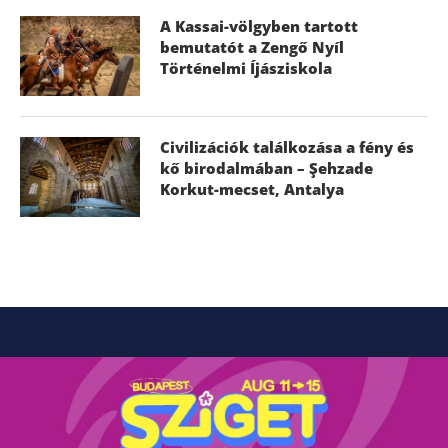
A Kassai-völgyben tartott
bemutatót a Zengő Nyíl
Történelmi Íjásziskola
Civilizációk találkozása a fény és
kő birodalmában – Şehzade
Korkut-mecset, Antalya