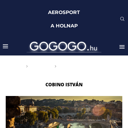
AEROSPORT
A HOLNAP
Főoldal
Címkék
Posts tagged with "Cobino
István"
COBINO ISTVÁN