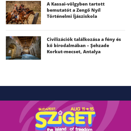
A Kassai-völgyben tartott
bemutatót a Zengő Nyíl
Történelmi Íjásziskola
Civilizációk találkozása a fény és
kő birodalmában – Şehzade
Korkut-mecset, Antalya