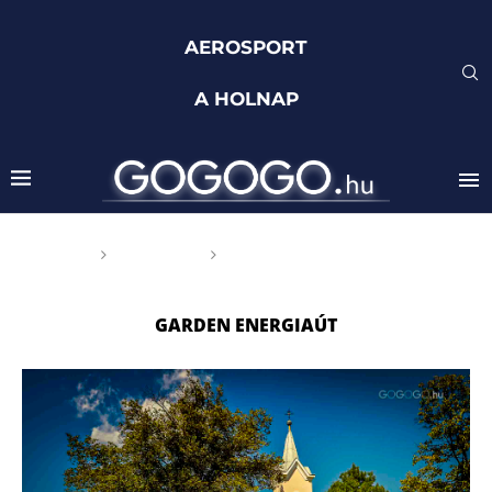
AEROSPORT
A HOLNAP
Főoldal
Címkék
Posts tagged with "GardEN
energiaút"
GARDEN ENERGIAÚT