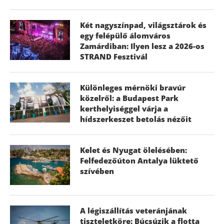
Két nagyszínpad, világsztárok és
egy felépülő álomváros
Zamárdiban: Ilyen lesz a 2026-os
STRAND Fesztivál
Különleges mérnöki bravúr
közelről: a Budapest Park
kerthelyiséggel várja a
hídszerkeszet betolás nézőit
Kelet és Nyugat ölelésében:
Felfedezőúton Antalya lüktető
szívében
A légiszállítás veteránjának
tiszteletköre: Búcsúzik a flotta