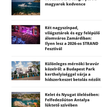
magyarok kedvence
Két nagyszínpad,
világsztárok és egy felépülő
álomváros Zamárdiban:
Ilyen lesz a 2026-os STRAND
Fesztivál
Különleges mérnöki bravúr
közelről: a Budapest Park
kerthelyiséggel várja a
hídszerkeszet betolás nézőit
Kelet és Nyugat ölelésében:
Felfedezőúton Antalya
lüktető szívében