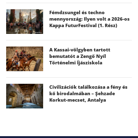
Fémdzsungel és techno
mennyország: Ilyen volt a 2026-os
Kappa FuturFestival (1. Rész)
A Kassai-völgyben tartott
bemutatót a Zengő Nyíl
Történelmi Íjásziskola
Civilizációk találkozása a fény és
kő birodalmában – Şehzade
Korkut-mecset, Antalya