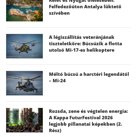
Felfedezőúton Antalya lüktető
szívében
A légiszállítás veteránjának
tiszteletköre: Búcsúzik a flotta
utolsó Mi-17-es helikoptere
Méltó búcsú a harctéri legendától
– Mi-24
Rozsda, zene és végtelen energia:
A Kappa FuturFestival 2026
legjobb pillanatai képekben (2.
Rész)