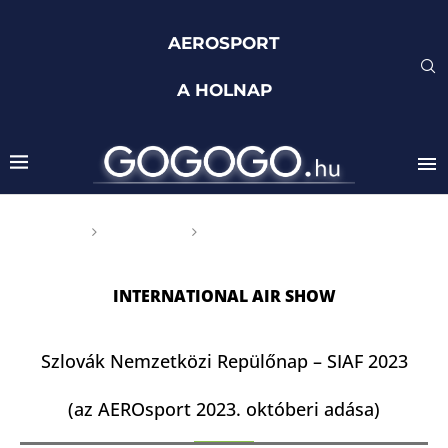
AEROSPORT
A HOLNAP
Főoldal
Címkék
Posts tagged with
"international air show"
INTERNATIONAL AIR SHOW
Szlovák Nemzetközi Repülőnap – SIAF 2023
(az AEROsport 2023. októberi adása)