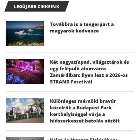
LEGÚJABB CIKKEINK
Továbbra is a tengerpart a
magyarok kedvence
Két nagyszínpad, világsztárok és
egy felépülő álomváros
Zamárdiban: Ilyen lesz a 2026-os
STRAND Fesztivál
Különleges mérnöki bravúr
közelről: a Budapest Park
kerthelyiséggel várja a
hídszerkeszet betolás nézőit
Kelet és Nyugat ölelésében: