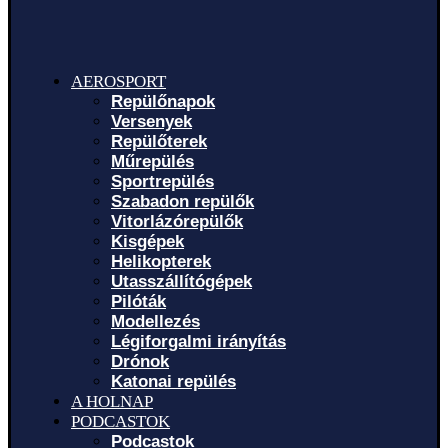
AEROSPORT
Repülőnapok
Versenyek
Repülőterek
Műrepülés
Sportrepülés
Szabadon repülők
Vitorlázórepülők
Kisgépek
Helikopterek
Utasszállítógépek
Pilóták
Modellezés
Légiforgalmi irányítás
Drónok
Katonai repülés
A HOLNAP
PODCASTOK
Podcastok