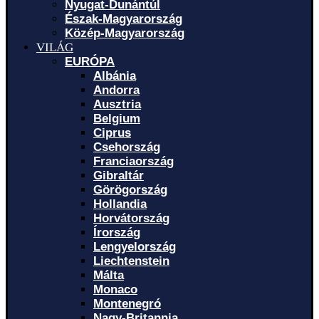
Nyugat-Dunántúl
Észak-Magyarország
Közép-Magyarország
VILÁG
EURÓPA
Albánia
Andorra
Ausztria
Belgium
Ciprus
Csehország
Franciaország
Gibraltár
Görögország
Hollandia
Horvátország
Írország
Lengyelország
Liechtenstein
Málta
Monaco
Montenegró
Nagy-Britannia