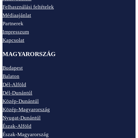
Felhasználási feltételek
Médiaajánlat
Partnerek
Impresszum
Kapcsolat
MAGYARORSZÁG
Budapest
Balaton
Dél-Alföld
Dél-Dunántúl
Közép-Dunántúl
Közép-Magyarország
Nyugat-Dunántúl
Észak-Alföld
Észak-Magyarország