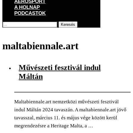
AEROSPORT
A HOLNAP
PODCASTOK
Keresés
Főoldal
Címkék
Posts tagged with "maltabiennale.art"
maltabiennale.art
Művészeti fesztivál indul
Máltán
Maltabiennale.art nemzetközi művészeti fesztivál
indul Máltán 2024 tavaszán. A maltabiennale.art jövő
tavasszal, március 11. és május vége között kerül
megrendezésre a Heritage Malta, a …