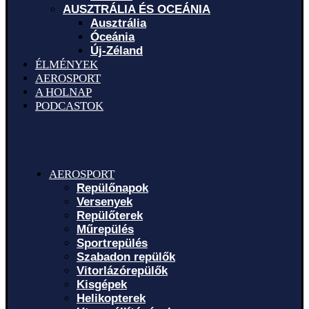
AUSZTRÁLIA ÉS OCEÁNIA
Ausztrália
Óceánia
Új-Zéland
ÉLMÉNYEK
AEROSPORT
A HOLNAP
PODCASTOK
AEROSPORT
Repülőnapok
Versenyek
Repülőterek
Műrepülés
Sportrepülés
Szabadon repülők
Vitorlázórepülők
Kisgépek
Helikopterek