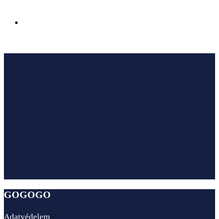
Az Ensana Hotels megnyitotta első szállodáját
Sairme fürdővárosában Georgiában
GOGOGO
Adatvédelem