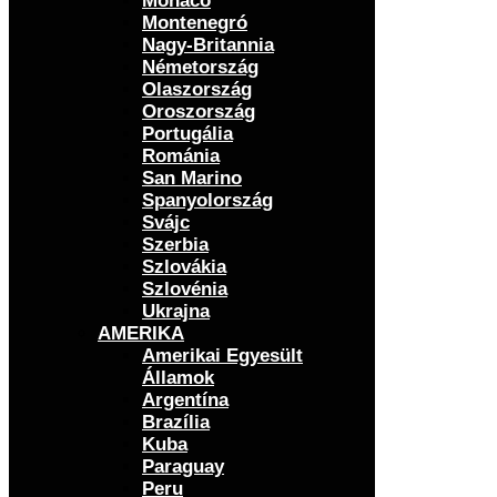
Monaco
Montenegró
Nagy-Britannia
Németország
Olaszország
Oroszország
Portugália
Románia
San Marino
Spanyolország
Svájc
Szerbia
Szlovákia
Szlovénia
Ukrajna
AMERIKA
Amerikai Egyesült
Államok
Argentína
Brazília
Kuba
Paraguay
Peru