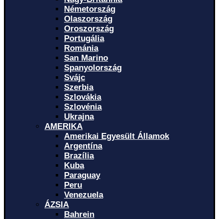
Németország
Olaszország
Oroszország
Portugália
Románia
San Marino
Spanyolország
Svájc
Szerbia
Szlovákia
Szlovénia
Ukrajna
AMERIKA
Amerikai Egyesült Államok
Argentína
Brazília
Kuba
Paraguay
Peru
Venezuela
ÁZSIA
Bahrein