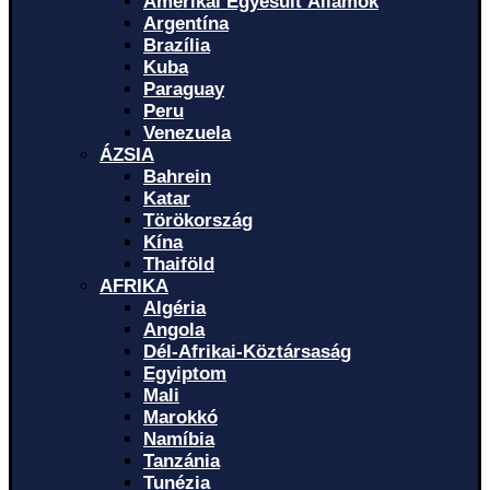
Amerikai Egyesült Államok
Argentína
Brazília
Kuba
Paraguay
Peru
Venezuela
ÁZSIA
Bahrein
Katar
Törökország
Kína
Thaiföld
AFRIKA
Algéria
Angola
Dél-Afrikai-Köztársaság
Egyiptom
Mali
Marokkó
Namíbia
Tanzánia
Tunézia