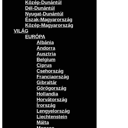
Közép-Dunántúl
Dél-Dunántúl
Nyugat-Dunántúl
Észak-Magyarország
Közép-Magyarország
VILÁG
EURÓPA
Albánia
Andorra
Ausztria
Belgium
Ciprus
Csehország
Franciaország
Gibraltár
Görögország
Hollandia
Horvátország
Írország
Lengyelország
Liechtenstein
Málta