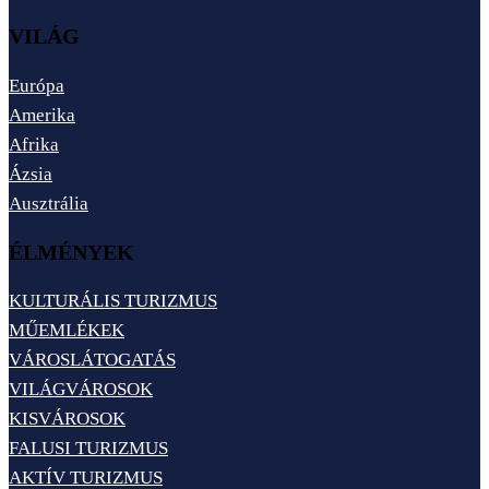
VILÁG
Európa
Amerika
Afrika
Ázsia
Ausztrália
ÉLMÉNYEK
KULTURÁLIS TURIZMUS
MŰEMLÉKEK
VÁROSLÁTOGATÁS
VILÁGVÁROSOK
KISVÁROSOK
FALUSI TURIZMUS
AKTÍV TURIZMUS