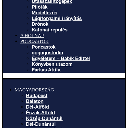
Utasszállítógépek
Pilóták
Modellezés
Légiforgalmi irányítás
Drónok
Katonai repülés
A HOLNAP
PODCASTOK
Podcastok
gogogostudio
Egyéletem – Babik Edittel
Könyvben utazom
Farkas Attila
MAGYARORSZÁG
Budapest
Balaton
Dél-Alföld
Észak-Alföld
Közép-Dunántúl
Dél-Dunántúl