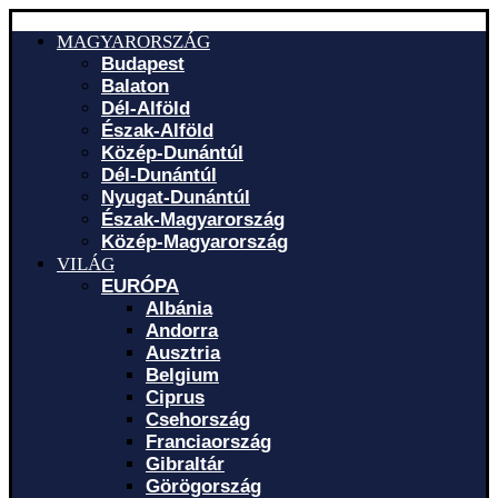
MAGYARORSZÁG
Budapest
Balaton
Dél-Alföld
Észak-Alföld
Közép-Dunántúl
Dél-Dunántúl
Nyugat-Dunántúl
Észak-Magyarország
Közép-Magyarország
VILÁG
EURÓPA
Albánia
Andorra
Ausztria
Belgium
Ciprus
Csehország
Franciaország
Gibraltár
Görögország