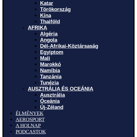
Katar
Törökország
Kína
Thaiföld
AFRIKA
Algéria
Angola
Dél-Afrikai-Köztársaság
Egyiptom
Mali
Marokkó
Namíbia
Tanzánia
Tunézia
AUSZTRÁLIA ÉS OCEÁNIA
Ausztrália
Óceánia
Új-Zéland
ÉLMÉNYEK
AEROSPORT
A HOLNAP
PODCASTOK