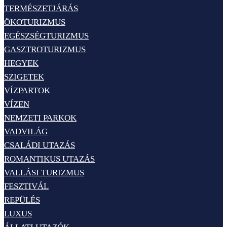
TERMÉSZETJÁRÁS
ÖKOTURIZMUS
EGÉSZSÉGTURIZMUS
GASZTROTURIZMUS
HEGYEK
SZIGETEK
VÍZPARTOK
VÍZEN
NEMZETI PARKOK
VADVILÁG
CSALÁDI UTAZÁS
ROMANTIKUS UTAZÁS
VALLÁSI TURIZMUS
FESZTIVÁL
REPÜLÉS
LUXUS