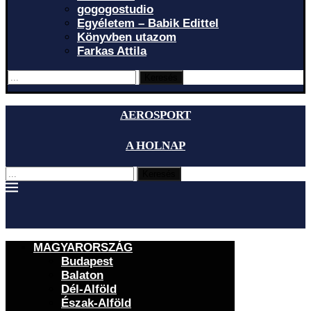
gogogostudio
Egyéletem – Babik Edittel
Könyvben utazom
Farkas Attila
Keresés
AEROSPORT
A HOLNAP
Keresés
MAGYARORSZÁG
Budapest
Balaton
Dél-Alföld
Észak-Alföld