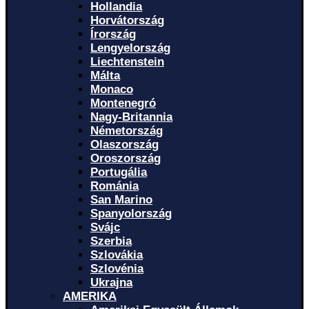
Hollandia
Horvátország
Írország
Lengyelország
Liechtenstein
Málta
Monaco
Montenegró
Nagy-Britannia
Németország
Olaszország
Oroszország
Portugália
Románia
San Marino
Spanyolország
Svájc
Szerbia
Szlovákia
Szlovénia
Ukrajna
AMERIKA