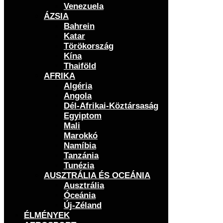
Venezuela
ÁZSIA
Bahrein
Katar
Törökország
Kína
Thaiföld
AFRIKA
Algéria
Angola
Dél-Afrikai-Köztársaság
Egyiptom
Mali
Marokkó
Namíbia
Tanzánia
Tunézia
AUSZTRÁLIA ÉS OCEÁNIA
Ausztrália
Óceánia
Új-Zéland
ÉLMÉNYEK