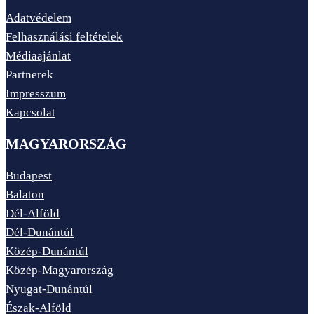
Adatvédelem
Felhasználási feltételek
Médiaajánlat
Partnerek
Impresszum
Kapcsolat
MAGYARORSZÁG
Budapest
Balaton
Dél-Alföld
Dél-Dunántúl
Közép-Dunántúl
Közép-Magyarország
Nyugat-Dunántúl
Észak-Alföld