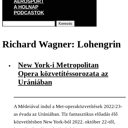
AEROSPORT
A HOLNAP
PODCASTOK
Keresés
Főoldal
Címkék
Posts tagged with "Richard Wagner: Lohengrin"
Richard Wagner: Lohengrin
New York-i Metropolitan
Opera közvetítéssorozata az
Urániában
A Médeiával indul a Met-operaközvetítések 2022/23-
as évada az Urániában. Tíz fantasztikus előadás élő
közvetítésben New York-ból 2022. október 22-től,