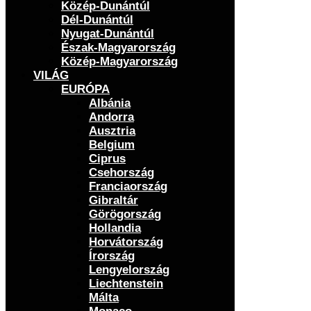
Közép-Dunántúl
Dél-Dunántúl
Nyugat-Dunántúl
Észak-Magyarország
Közép-Magyarország
VILÁG
EURÓPA
Albánia
Andorra
Ausztria
Belgium
Ciprus
Csehország
Franciaország
Gibraltár
Görögország
Hollandia
Horvátország
Írország
Lengyelország
Liechtenstein
Málta