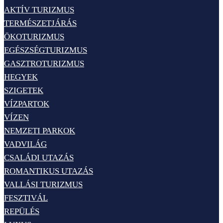
AKTÍV TURIZMUS
TERMÉSZETJÁRÁS
ÖKOTURIZMUS
EGÉSZSÉGTURIZMUS
GASZTROTURIZMUS
HEGYEK
SZIGETEK
VÍZPARTOK
VÍZEN
NEMZETI PARKOK
VADVILÁG
CSALÁDI UTAZÁS
ROMANTIKUS UTAZÁS
VALLÁSI TURIZMUS
FESZTIVÁL
REPÜLÉS