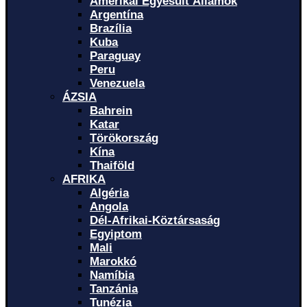
Amerikai Egyesült Államok
Argentína
Brazília
Kuba
Paraguay
Peru
Venezuela
ÁZSIA
Bahrein
Katar
Törökország
Kína
Thaiföld
AFRIKA
Algéria
Angola
Dél-Afrikai-Köztársaság
Egyiptom
Mali
Marokkó
Namíbia
Tanzánia
Tunézia