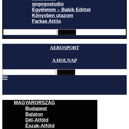
gogogostudio
Egyéletem – Babik Edittel
Könyvben utazom
Farkas Attila
Keresés
AEROSPORT
A HOLNAP
Keresés
MAGYARORSZÁG
Budapest
Balaton
Dél-Alföld
Észak-Alföld