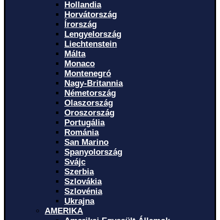
Hollandia
Horvátország
Írország
Lengyelország
Liechtenstein
Málta
Monaco
Montenegró
Nagy-Britannia
Németország
Olaszország
Oroszország
Portugália
Románia
San Marino
Spanyolország
Svájc
Szerbia
Szlovákia
Szlovénia
Ukrajna
AMERIKA