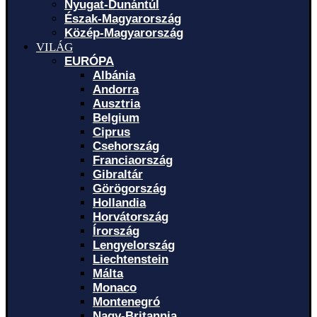
Nyugat-Dunántúl
Észak-Magyarország
Közép-Magyarország
VILÁG
EURÓPA
Albánia
Andorra
Ausztria
Belgium
Ciprus
Csehország
Franciaország
Gibraltár
Görögország
Hollandia
Horvátország
Írország
Lengyelország
Liechtenstein
Málta
Monaco
Montenegró
Nagy-Britannia