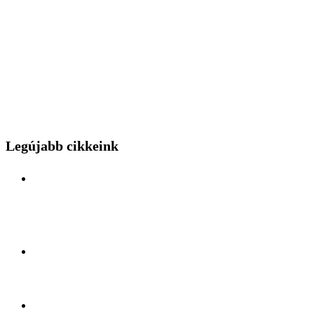
Legújabb cikkeink
Különleges mérnöki bravúr közelről: a Budapest
Park kerthelyiséggel várja a hídszerkeszet betolás
nézőit
Kelet és Nyugat ölelésében: Felfedezőúton Antalya
lüktető szívében
A légiszállítás veteránjának tiszteletköre: Búcsúzik a