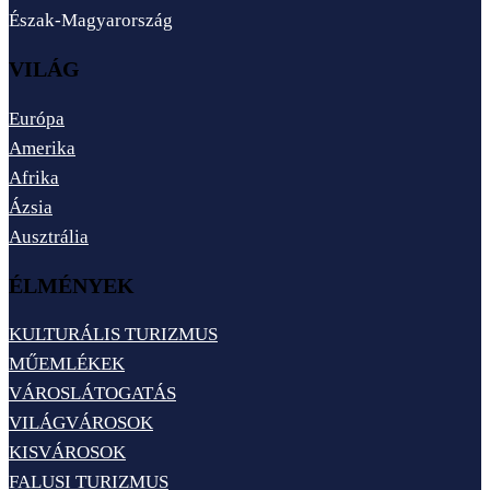
Észak-Magyarország
VILÁG
Európa
Amerika
Afrika
Ázsia
Ausztrália
ÉLMÉNYEK
KULTURÁLIS TURIZMUS
MŰEMLÉKEK
VÁROSLÁTOGATÁS
VILÁGVÁROSOK
KISVÁROSOK
FALUSI TURIZMUS