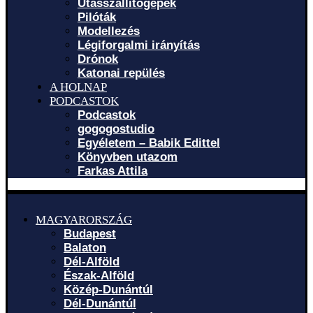
Utasszállítógépek
Pilóták
Modellezés
Légiforgalmi irányítás
Drónok
Katonai repülés
A HOLNAP
PODCASTOK
Podcastok
gogogostudio
Egyéletem – Babik Edittel
Könyvben utazom
Farkas Attila
MAGYARORSZÁG
Budapest
Balaton
Dél-Alföld
Észak-Alföld
Közép-Dunántúl
Dél-Dunántúl