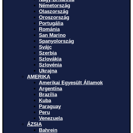
Németország
Olaszország
Oroszország
Portugália
Románia
San Marino
Spanyolország
Svájc
Szerbia
Szlovákia
Szlovénia
Ukrajna
AMERIKA
Amerikai Egyesült Államok
Argentína
Brazília
Kuba
Paraguay
Peru
Venezuela
ÁZSIA
Bahrein