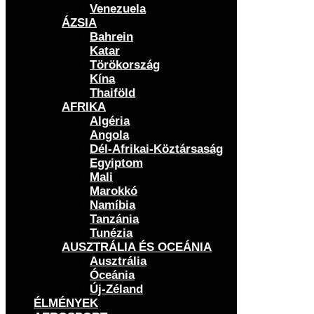
Venezuela
ÁZSIA
Bahrein
Katar
Törökország
Kína
Thaiföld
AFRIKA
Algéria
Angola
Dél-Afrikai-Köztársaság
Egyiptom
Mali
Marokkó
Namíbia
Tanzánia
Tunézia
AUSZTRÁLIA ÉS OCEÁNIA
Ausztrália
Óceánia
Új-Zéland
ÉLMÉNYEK