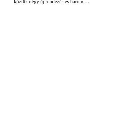
köztük négy új rendezés és három …
0
Facebook
Twitter
Pinterest
Email