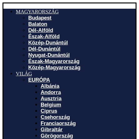
MAGYARORSZÁG
Budapest
Balaton
Dél-Alföld
Észak-Alföld
Közép-Dunántúl
Dél-Dunántúl
Nyugat-Dunántúl
Észak-Magyarország
Közép-Magyarország
VILÁG
EURÓPA
Albánia
Andorra
Ausztria
Belgium
Ciprus
Csehország
Franciaország
Gibraltár
Görögország