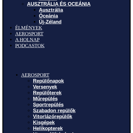
AUSZTRÁLIA ÉS OCEÁNIA
Ausztrália
Óceánia
Új-Zéland
ÉLMÉNYEK
AEROSPORT
A HOLNAP
PODCASTOK
AEROSPORT
Repülőnapok
Versenyek
Repülőterek
Műrepülés
Sportrepülés
Szabadon repülők
Vitorlázórepülők
Kisgépek
Helikopterek