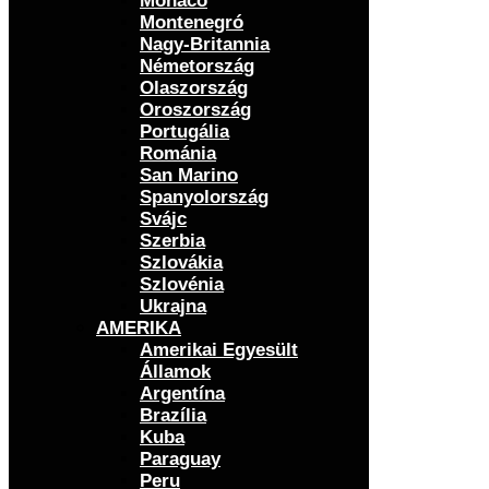
Monaco
Montenegró
Nagy-Britannia
Németország
Olaszország
Oroszország
Portugália
Románia
San Marino
Spanyolország
Svájc
Szerbia
Szlovákia
Szlovénia
Ukrajna
AMERIKA
Amerikai Egyesült
Államok
Argentína
Brazília
Kuba
Paraguay
Peru