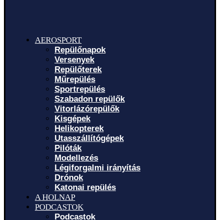
AEROSPORT
Repülőnapok
Versenyek
Repülőterek
Műrepülés
Sportrepülés
Szabadon repülők
Vitorlázórepülők
Kisgépek
Helikopterek
Utasszállítógépek
Pilóták
Modellezés
Légiforgalmi irányítás
Drónok
Katonai repülés
A HOLNAP
PODCASTOK
Podcastok