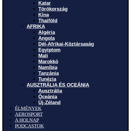
Katar
Törökország
Kína
Thaiföld
AFRIKA
Algéria
Angola
Dél-Afrikai-Köztársaság
Egyiptom
Mali
Marokkó
Namíbia
Tanzánia
Tunézia
AUSZTRÁLIA ÉS OCEÁNIA
Ausztrália
Óceánia
Új-Zéland
ÉLMÉNYEK
AEROSPORT
A HOLNAP
PODCASTOK