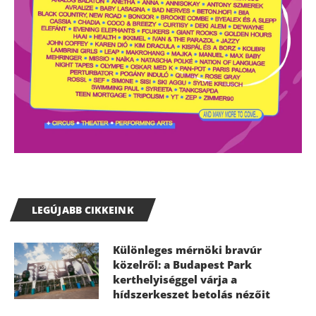
LEGÚJABB CIKKEINK
Különleges mérnöki bravúr
közelről: a Budapest Park
kerthelyiséggel várja a
hídszerkeszet betolás nézőit