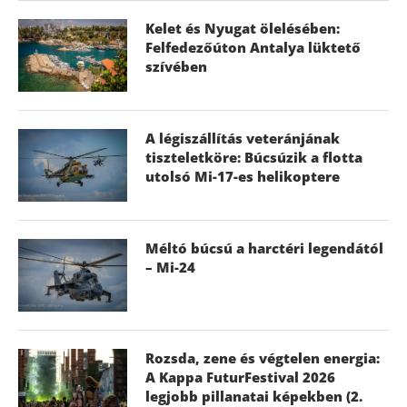
Kelet és Nyugat ölelésében:
Felfedezőúton Antalya lüktető
szívében
A légiszállítás veteránjának
tiszteletköre: Búcsúzik a flotta
utolsó Mi-17-es helikoptere
Méltó búcsú a harctéri legendától
– Mi-24
Rozsda, zene és végtelen energia:
A Kappa FuturFestival 2026
legjobb pillanatai képekben (2.