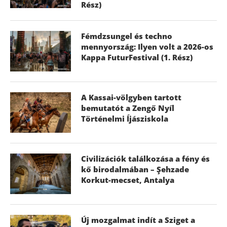
Rész)
Fémdzsungel és techno
mennyország: Ilyen volt a 2026-os
Kappa FuturFestival (1. Rész)
A Kassai-völgyben tartott
bemutatót a Zengő Nyíl
Történelmi Íjásziskola
Civilizációk találkozása a fény és
kő birodalmában – Şehzade
Korkut-mecset, Antalya
Új mozgalmat indít a Sziget a