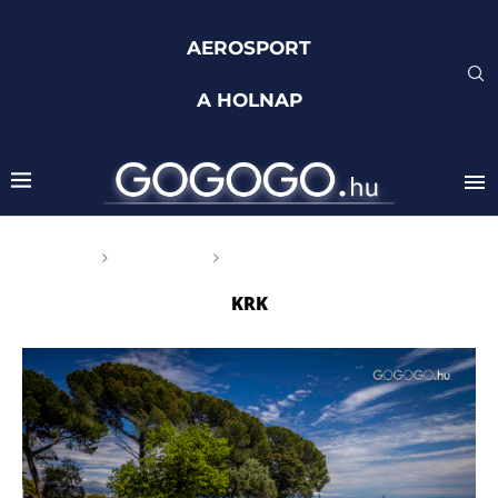
AEROSPORT
A HOLNAP
Főoldal
Címkék
Posts tagged with "Krk"
KRK