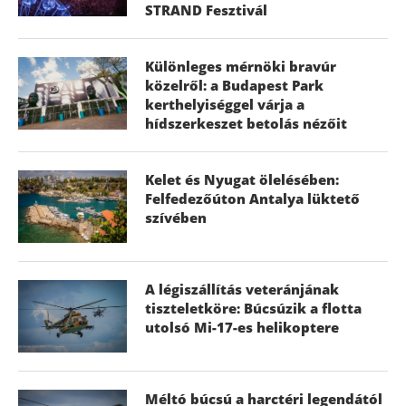
STRAND Fesztivál
Különleges mérnöki bravúr
közelről: a Budapest Park
kerthelyiséggel várja a
hídszerkeszet betolás nézőit
Kelet és Nyugat ölelésében:
Felfedezőúton Antalya lüktető
szívében
A légiszállítás veteránjának
tiszteletköre: Búcsúzik a flotta
utolsó Mi-17-es helikoptere
Méltó búcsú a harctéri legendától