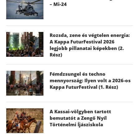
– Mi-24
Rozsda, zene és végtelen energia:
A Kappa FuturFestival 2026
legjobb pillanatai képekben (2.
Rész)
Fémdzsungel és techno
mennyország: Ilyen volt a 2026-os
Kappa FuturFestival (1. Rész)
A Kassai-völgyben tartott
bemutatót a Zengő Nyíl
Történelmi Íjásziskola