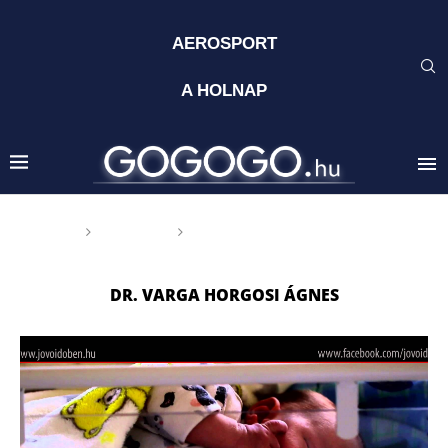
AEROSPORT
A HOLNAP
Főoldal
Címkék
Posts tagged with "Dr. Varga
Horgosi Ágnes"
DR. VARGA HORGOSI ÁGNES