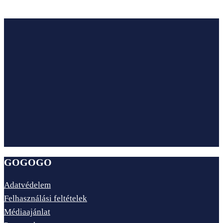
Şehzade Korkut-mecset, Antalya
GOGOGO
Adatvédelem
Felhasználási feltételek
Médiaajánlat