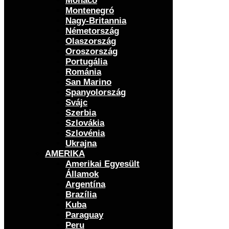
Monaco
Montenegró
Nagy-Britannia
Németország
Olaszország
Oroszország
Portugália
Románia
San Marino
Spanyolország
Svájc
Szerbia
Szlovákia
Szlovénia
Ukrajna
AMERIKA
Amerikai Egyesült
Államok
Argentína
Brazília
Kuba
Paraguay
Peru