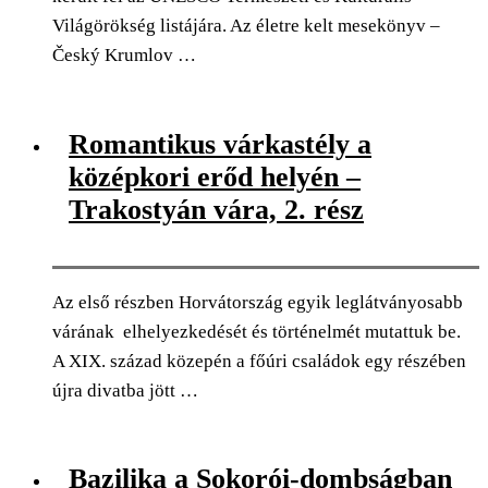
Világörökség listájára. Az életre kelt mesekönyv –
Český Krumlov …
0
Facebook
Twitter
Pinterest
Email
Romantikus várkastély a
középkori erőd helyén –
Trakostyán vára, 2. rész
Az első részben Horvátország egyik leglátványosabb
várának elhelyezkedését és történelmét mutattuk be.
A XIX. század közepén a főúri családok egy részében
újra divatba jött …
0
Facebook
Twitter
Pinterest
Email
Bazilika a Sokorói-dombságban