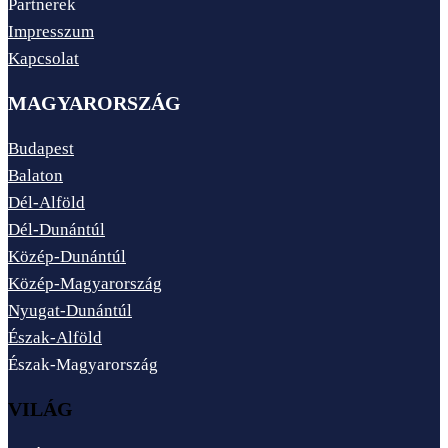
Partnerek
Impresszum
Kapcsolat
MAGYARORSZÁG
Budapest
Balaton
Dél-Alföld
Dél-Dunántúl
Közép-Dunántúl
Közép-Magyarország
Nyugat-Dunántúl
Észak-Alföld
Észak-Magyarország
VILÁG