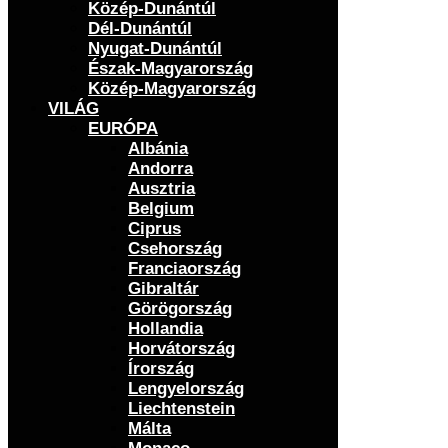
Közép-Dunántúl
Dél-Dunántúl
Nyugat-Dunántúl
Észak-Magyarország
Közép-Magyarország
VILÁG
EURÓPA
Albánia
Andorra
Ausztria
Belgium
Ciprus
Csehország
Franciaország
Gibraltár
Görögország
Hollandia
Horvátország
Írország
Lengyelország
Liechtenstein
Málta