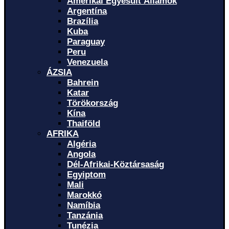
Amerikai Egyesült Államok
Argentína
Brazília
Kuba
Paraguay
Peru
Venezuela
ÁZSIA
Bahrein
Katar
Törökország
Kína
Thaiföld
AFRIKA
Algéria
Angola
Dél-Afrikai-Köztársaság
Egyiptom
Mali
Marokkó
Namíbia
Tanzánia
Tunézia