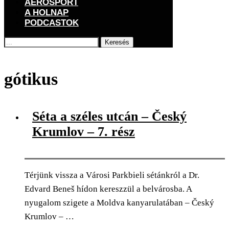
AEROSPORT
A HOLNAP
PODCASTOK
Keresés
Főoldal
Címkék
Posts tagged with "gótikus"
gótikus
Séta a széles utcán – Český
Krumlov – 7. rész
Térjünk vissza a Városi Parkbieli sétánkról a Dr.
Edvard Beneš hídon kereszzül a belvárosba. A
nyugalom szigete a Moldva kanyarulatában – Český
Krumlov – …