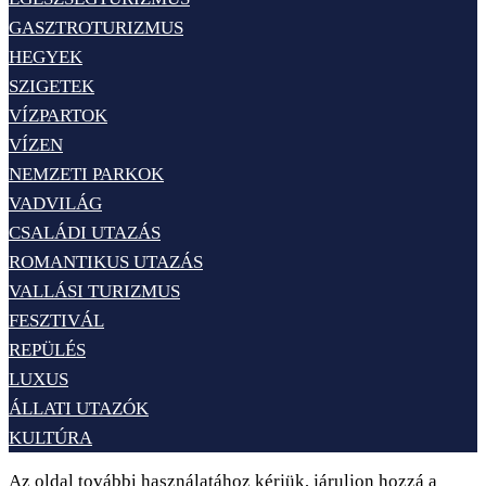
GASZTROTURIZMUS
HEGYEK
SZIGETEK
VÍZPARTOK
VÍZEN
NEMZETI PARKOK
VADVILÁG
CSALÁDI UTAZÁS
ROMANTIKUS UTAZÁS
VALLÁSI TURIZMUS
FESZTIVÁL
REPÜLÉS
LUXUS
ÁLLATI UTAZÓK
KULTÚRA
Az oldal további használatához kérjük, járuljon hozzá a