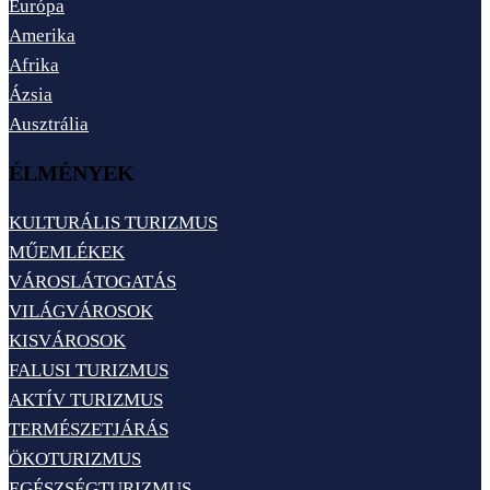
Európa
Amerika
Afrika
Ázsia
Ausztrália
ÉLMÉNYEK
KULTURÁLIS TURIZMUS
MŰEMLÉKEK
VÁROSLÁTOGATÁS
VILÁGVÁROSOK
KISVÁROSOK
FALUSI TURIZMUS
AKTÍV TURIZMUS
TERMÉSZETJÁRÁS
ÖKOTURIZMUS
EGÉSZSÉGTURIZMUS