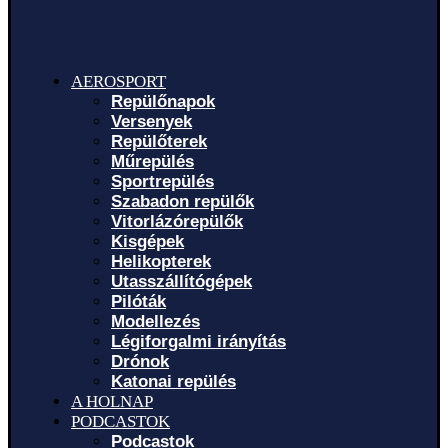
AEROSPORT
Repülőnapok
Versenyek
Repülőterek
Műrepülés
Sportrepülés
Szabadon repülők
Vitorlázórepülők
Kisgépek
Helikopterek
Utasszállítógépek
Pilóták
Modellezés
Légiforgalmi irányítás
Drónok
Katonai repülés
A HOLNAP
PODCASTOK
Podcastok