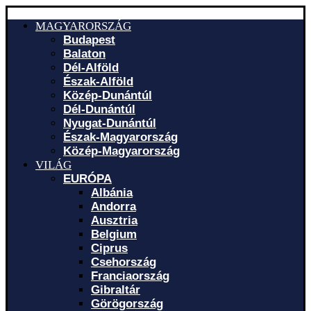
MAGYARORSZÁG
Budapest
Balaton
Dél-Alföld
Észak-Alföld
Közép-Dunántúl
Dél-Dunántúl
Nyugat-Dunántúl
Észak-Magyarország
Közép-Magyarország
VILÁG
EURÓPA
Albánia
Andorra
Ausztria
Belgium
Ciprus
Csehország
Franciaország
Gibraltár
Görögország