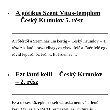
0
Facebook
Twitter
Pinterest
Email
A gótikus Szent Vitus-templom
– Český Krumlov 5. rész
A Főtértől a Szeminárium kertig – Český Krumlov – 4.
rész A kilátóteraszt elhagyva visszafelé a főtér felé egy
rövid lépcsőhöz érünk. Itt érdemes …
0
Facebook
Twitter
Pinterest
Email
Ezt látni kell! – Český Krumlov
– 2. rész
Ez a mesés középkori cseh városka nem véletlenül
került fel az UNESCO Természeti és Kulturális