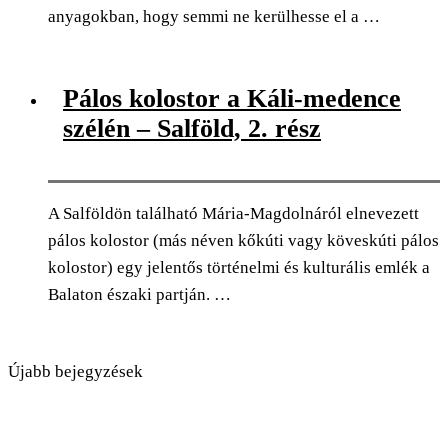
anyagokban, hogy semmi ne kerülhesse el a …
0
Facebook
Twitter
Pinterest
Email
Pálos kolostor a Káli-medence
szélén – Salföld, 2. rész
A Salföldön található Mária-Magdolnáról elnevezett
pálos kolostor (más néven kőkúti vagy köveskúti pálos
kolostor) egy jelentős történelmi és kulturális emlék a
Balaton északi partján. …
0
Facebook
Twitter
Pinterest
Email
Újabb bejegyzések
Korábbi bejegyzések