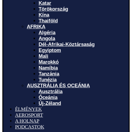
Katar
Törökország
Kína
Thaiföld
AFRIKA
Algéria
Angola
Dél-Afrikai-Köztársaság
Egyiptom
Mali
Marokkó
Namíbia
Tanzánia
Tunézia
AUSZTRÁLIA ÉS OCEÁNIA
Ausztrália
Óceánia
Új-Zéland
ÉLMÉNYEK
AEROSPORT
A HOLNAP
PODCASTOK