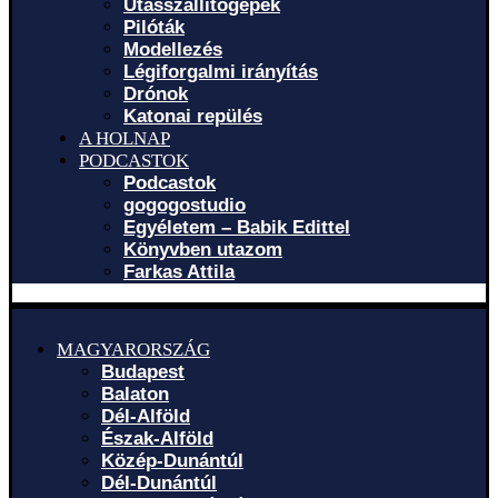
Utasszállítógépek
Pilóták
Modellezés
Légiforgalmi irányítás
Drónok
Katonai repülés
A HOLNAP
PODCASTOK
Podcastok
gogogostudio
Egyéletem – Babik Edittel
Könyvben utazom
Farkas Attila
MAGYARORSZÁG
Budapest
Balaton
Dél-Alföld
Észak-Alföld
Közép-Dunántúl
Dél-Dunántúl