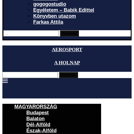
gogogostudio
Egyéletem – Babik Edittel
Könyvben utazom
Farkas Attila
Keresés
AEROSPORT
A HOLNAP
Keresés
MAGYARORSZÁG
Budapest
Balaton
Dél-Alföld
Észak-Alföld