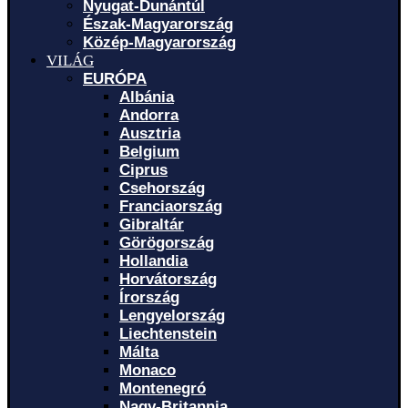
Nyugat-Dunántúl
Észak-Magyarország
Közép-Magyarország
VILÁG
EURÓPA
Albánia
Andorra
Ausztria
Belgium
Ciprus
Csehország
Franciaország
Gibraltár
Görögország
Hollandia
Horvátország
Írország
Lengyelország
Liechtenstein
Málta
Monaco
Montenegró
Nagy-Britannia