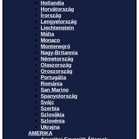
Hollandia
Horvátország
Írország
Lengyelország
Liechtenstein
Málta
Monaco
Montenegró
Nagy-Britannia
Németország
Olaszország
Oroszország
Portugália
Románia
San Marino
Spanyolország
Svájc
Szerbia
Szlovákia
Szlovénia
Ukrajna
AMERIKA