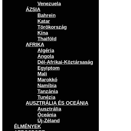
Venezuela
ÁZSIA
Bahrein
Katar
Törökország
Kína
Thaiföld
AFRIKA
Algéria
Angola
Dél-Afrikai-Köztársaság
Egyiptom
Mali
Marokkó
Namíbia
Tanzánia
Tunézia
AUSZTRÁLIA ÉS OCEÁNIA
Ausztrália
Óceánia
Új-Zéland
ÉLMÉNYEK