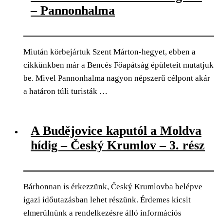
– Pannonhalma
Miután körbejártuk Szent Márton-hegyet, ebben a
cikkünkben már a Bencés Főapátság épületeit mutatjuk
be. Mivel Pannonhalma nagyon népszerű célpont akár
a határon túli turisták …
0
Facebook
Twitter
Pinterest
Email
A Budějovice kaputól a Moldva
hídig – Český Krumlov – 3. rész
Bárhonnan is érkezzünk, Český Krumlovba belépve
igazi időutazásban lehet részünk. Érdemes kicsit
elmerülnünk a rendelkezésre álló információs