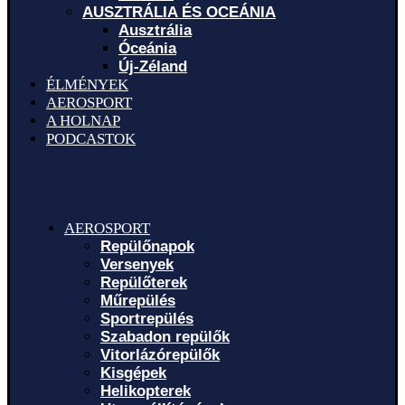
AUSZTRÁLIA ÉS OCEÁNIA
Ausztrália
Óceánia
Új-Zéland
ÉLMÉNYEK
AEROSPORT
A HOLNAP
PODCASTOK
AEROSPORT
Repülőnapok
Versenyek
Repülőterek
Műrepülés
Sportrepülés
Szabadon repülők
Vitorlázórepülők
Kisgépek
Helikopterek