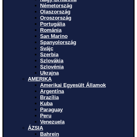
Németország
Olaszország
Oroszország
Portugália
Románia
San Marino
Spanyolország
Svájc
Szerbia
Szlovákia
Szlovénia
Ukrajna
AMERIKA
Amerikai Egyesült Államok
Argentína
Brazília
Kuba
Paraguay
Peru
Venezuela
ÁZSIA
Bahrein