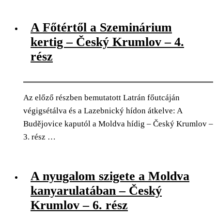
0
Facebook
Twitter
Pinterest
Email
A Főtértől a Szeminárium
kertig – Český Krumlov – 4.
rész
Az előző részben bemutatott Latrán főutcáján
végigsétálva és a Lazebnický hídon átkelve: A
Budějovice kaputól a Moldva hídig – Český Krumlov –
3. rész …
0
Facebook
Twitter
Pinterest
Email
A nyugalom szigete a Moldva
kanyarulatában – Český
Krumlov – 6. rész