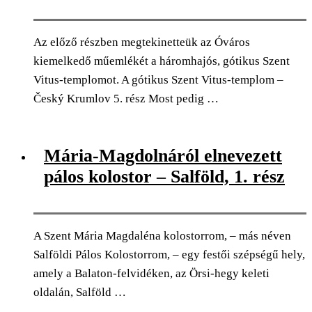
Az előző részben megtekinetteük az Óváros
kiemelkedő műemlékét a háromhajós, gótikus Szent
Vitus-templomot. A gótikus Szent Vitus-templom –
Český Krumlov 5. rész Most pedig …
0
Facebook
Twitter
Pinterest
Email
Mária-Magdolnáról elnevezett
pálos kolostor – Salföld, 1. rész
A Szent Mária Magdaléna kolostorrom, – más néven
Salföldi Pálos Kolostorrom, – egy festői szépségű hely,
amely a Balaton-felvidéken, az Örsi-hegy keleti
oldalán, Salföld …