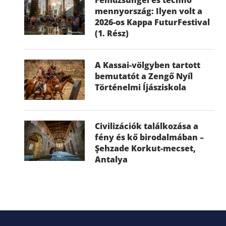
mennyország: Ilyen volt a
2026-os Kappa FuturFestival
(1. Rész)
A Kassai-völgyben tartott
bemutatót a Zengő Nyíl
Történelmi Íjásziskola
Civilizációk találkozása a
fény és kő birodalmában –
Şehzade Korkut-mecset,
Antalya