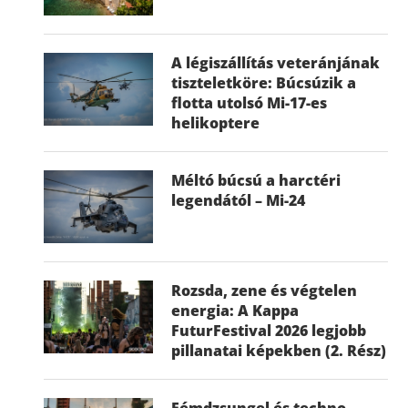
A légiszállítás veteránjának
tiszteletköre: Búcsúzik a
flotta utolsó Mi-17-es
helikoptere
Méltó búcsú a harctéri
legendától – Mi-24
Rozsda, zene és végtelen
energia: A Kappa
FuturFestival 2026 legjobb
pillanatai képekben (2. Rész)
Fémdzsungel és techno