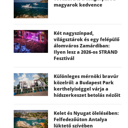
magyarok kedvence
Két nagyszínpad,
világsztárok és egy felépülő
álomváros Zamárdiban:
Ilyen lesz a 2026-os STRAND
Fesztivál
Különleges mérnöki bravúr
közelről: a Budapest Park
kerthelyiséggel várja a
hídszerkeszet betolás nézőit
Kelet és Nyugat ölelésében:
Felfedezőúton Antalya
lüktető szívében