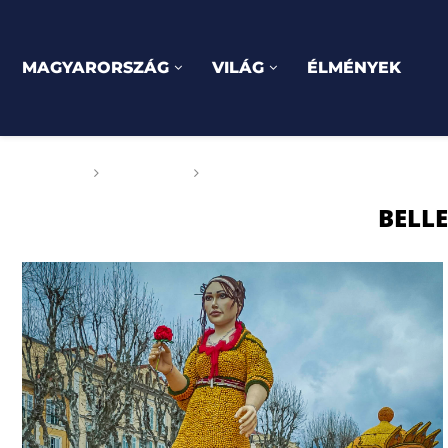
MAGYARORSZÁG
VILÁG
ÉLMÉNYEK
Főoldal
Címkék
Posts tagged with "Belle Cherie
BELLE