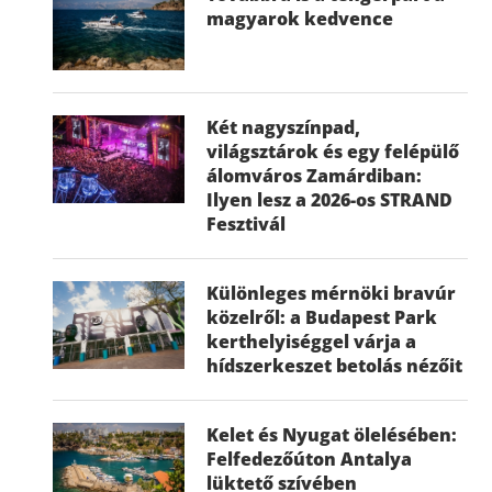
magyarok kedvence
Két nagyszínpad,
világsztárok és egy felépülő
álomváros Zamárdiban:
Ilyen lesz a 2026-os STRAND
Fesztivál
Különleges mérnöki bravúr
közelről: a Budapest Park
kerthelyiséggel várja a
hídszerkeszet betolás nézőit
Kelet és Nyugat ölelésében:
Felfedezőúton Antalya
lüktető szívében