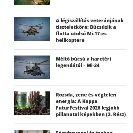
A légiszállítás veteránjának
tiszteletköre: Búcsúzik a
flotta utolsó Mi-17-es
helikoptere
Méltó búcsú a harctéri
legendától – Mi-24
Rozsda, zene és végtelen
energia: A Kappa
FuturFestival 2026 legjobb
pillanatai képekben (2. Rész)
Fémdzsungel és techno