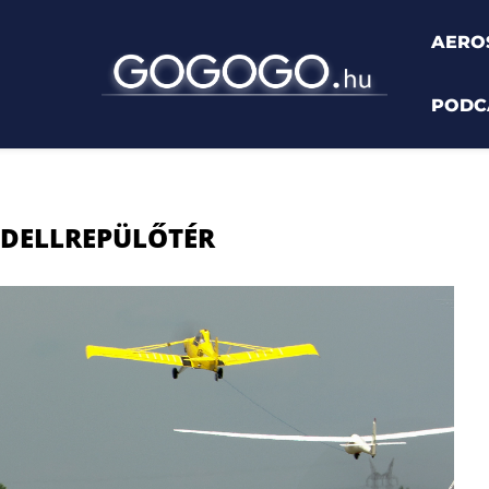
AERO
PODC
odellrepülőtér"
ODELLREPÜLŐTÉR