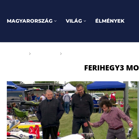
MAGYARORSZÁG
VILÁG
ÉLMÉNYEK
Főoldal
Címkék
Posts tagged with "Ferihegy3 m
FERIHEGY3 M