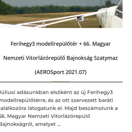
Ferihegy3 modellrepülőtér + 66. Magyar
Nemzeti Vitorlázórepülő Bajnokság Szatymaz
(AEROSport 2021.07)
Júliusi adásunkban elsőként az új Ferihegy3
modellrepülőtérre, és az ott szervezett baráti
találkozóra látogatunk el. Majd beszámolunk a
66. Magyar Nemzeti Vitorlázórepülő
Bajnokságról, amelyet …