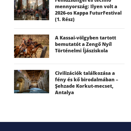
mennyország: Ilyen volt a
2026-os Kappa FuturFestival
(1. Rész)
A Kassai-völgyben tartott
bemutatót a Zengő Nyíl
Történelmi Íjásziskola
Civilizációk találkozása a
fény és kő birodalmában –
Şehzade Korkut-mecset,
Antalya