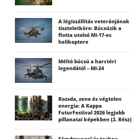
A légiszállítás veteránjának
tiszteletköre: Búcsúzik a
flotta utolsó Mi-17-es
helikoptere
Méltó búcsú a harctéri
legendától – Mi-24
Rozsda, zene és végtelen
energia: A Kappa
FuturFestival 2026 legjobb
pillanatai képekben (2. Rész)
Fémdzsungel és techno