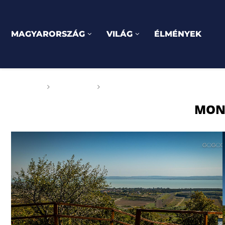
MAGYARORSZÁG
VILÁG
ÉLMÉNYEK
Főoldal
Címkék
Posts tagged with "Monoszló"
MON