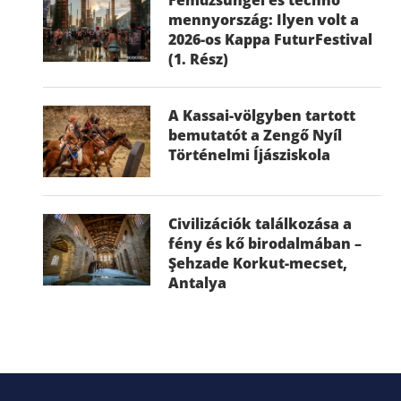
mennyország: Ilyen volt a
2026-os Kappa FuturFestival
(1. Rész)
A Kassai-völgyben tartott
bemutatót a Zengő Nyíl
Történelmi Íjásziskola
Civilizációk találkozása a
fény és kő birodalmában –
Şehzade Korkut-mecset,
Antalya