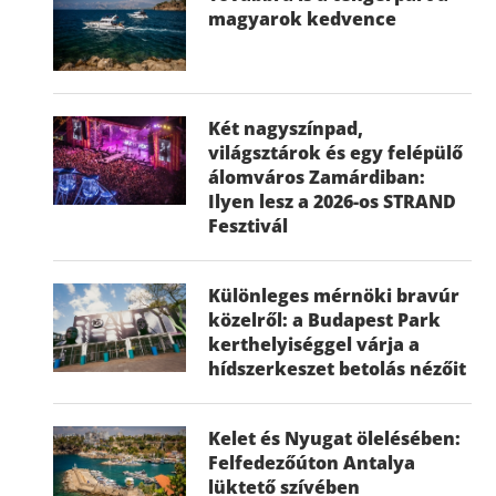
magyarok kedvence
Két nagyszínpad,
világsztárok és egy felépülő
álomváros Zamárdiban:
Ilyen lesz a 2026-os STRAND
Fesztivál
Különleges mérnöki bravúr
közelről: a Budapest Park
kerthelyiséggel várja a
hídszerkeszet betolás nézőit
Kelet és Nyugat ölelésében:
Felfedezőúton Antalya
lüktető szívében