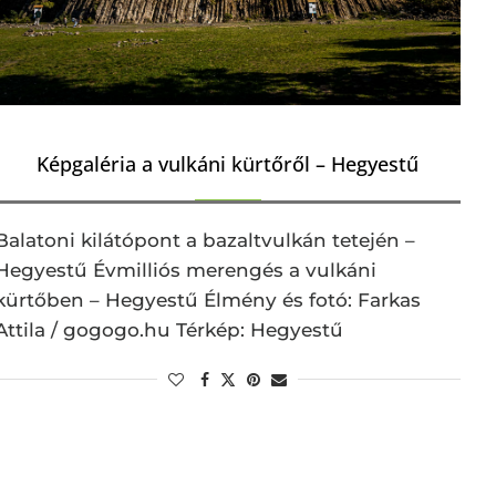
Képgaléria a vulkáni kürtőről – Hegyestű
Balatoni kilátópont a bazaltvulkán tetején –
Hegyestű Évmilliós merengés a vulkáni
kürtőben – Hegyestű Élmény és fotó: Farkas
Attila / gogogo.hu Térkép: Hegyestű