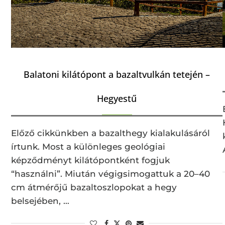
Balatoni kilátópont a bazaltvulkán tetején –
Hegyestű
Előző cikkünkben a bazalthegy kialakulásáról
írtunk. Most a különleges geológiai
képződményt kilátópontként fogjuk
“használni”. Miután végigsimogattuk a 20–40
cm átmérőjű bazaltoszlopokat a hegy
belsejében, …