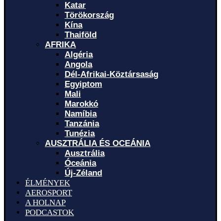
Katar
Törökország
Kína
Thaiföld
AFRIKA
Algéria
Angola
Dél-Afrikai-Köztársaság
Egyiptom
Mali
Marokkó
Namíbia
Tanzánia
Tunézia
AUSZTRÁLIA ÉS OCEÁNIA
Ausztrália
Óceánia
Új-Zéland
ÉLMÉNYEK
AEROSPORT
A HOLNAP
PODCASTOK