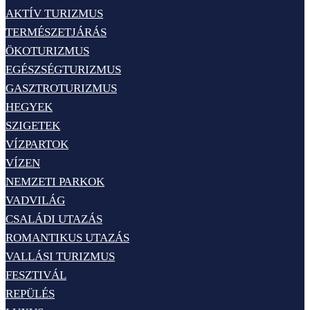
AKTÍV TURIZMUS
TERMÉSZETJÁRÁS
ÖKOTURIZMUS
EGÉSZSÉGTURIZMUS
GASZTROTURIZMUS
HEGYEK
SZIGETEK
VÍZPARTOK
VÍZEN
NEMZETI PARKOK
VADVILÁG
CSALÁDI UTAZÁS
ROMANTIKUS UTAZÁS
VALLÁSI TURIZMUS
FESZTIVÁL
REPÜLÉS