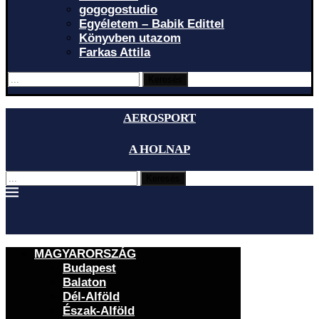
gogogostudio
Egyéletem – Babik Edittel
Könyvben utazom
Farkas Attila
Keresés
AEROSPORT
A HOLNAP
Keresés
MAGYARORSZÁG
Budapest
Balaton
Dél-Alföld
Észak-Alföld