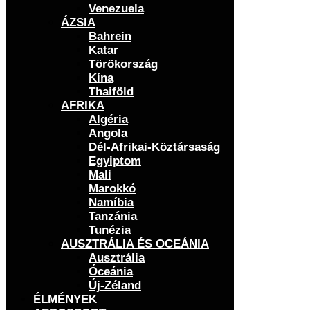
Venezuela
ÁZSIA
Bahrein
Katar
Törökország
Kína
Thaiföld
AFRIKA
Algéria
Angola
Dél-Afrikai-Köztársaság
Egyiptom
Mali
Marokkó
Namíbia
Tanzánia
Tunézia
AUSZTRÁLIA ÉS OCEÁNIA
Ausztrália
Óceánia
Új-Zéland
ÉLMÉNYEK