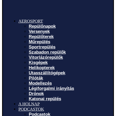
AEROSPORT
Repülőnapok
Versenyek
Repülőterek
Műrepülés
Sportrepülés
Szabadon repülők
Vitorlázórepülők
Kisgépek
Helikopterek
Utasszállítógépek
Pilóták
Modellezés
Légiforgalmi irányítás
Drónok
Katonai repülés
A HOLNAP
PODCASTOK
Podcastok