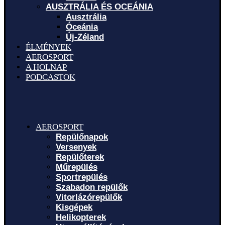
AUSZTRÁLIA ÉS OCEÁNIA
Ausztrália
Óceánia
Új-Zéland
ÉLMÉNYEK
AEROSPORT
A HOLNAP
PODCASTOK
AEROSPORT
Repülőnapok
Versenyek
Repülőterek
Műrepülés
Sportrepülés
Szabadon repülők
Vitorlázórepülők
Kisgépek
Helikopterek