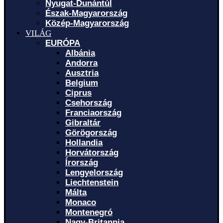
Nyugat-Dunántúl
Észak-Magyarország
Közép-Magyarország
VILÁG
EURÓPA
Albánia
Andorra
Ausztria
Belgium
Ciprus
Csehország
Franciaország
Gibraltár
Görögország
Hollandia
Horvátország
Írország
Lengyelország
Liechtenstein
Málta
Monaco
Montenegró
Nagy-Britannia