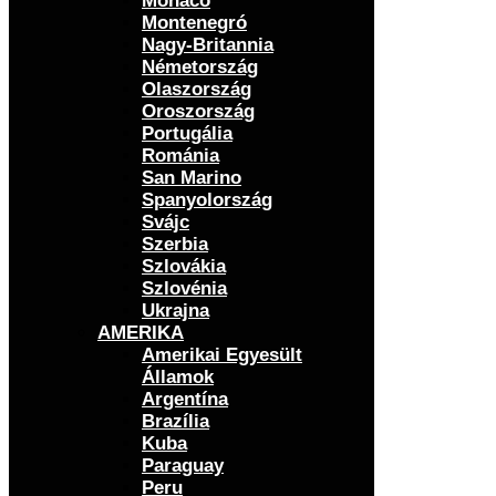
Monaco
Montenegró
Nagy-Britannia
Németország
Olaszország
Oroszország
Portugália
Románia
San Marino
Spanyolország
Svájc
Szerbia
Szlovákia
Szlovénia
Ukrajna
AMERIKA
Amerikai Egyesült
Államok
Argentína
Brazília
Kuba
Paraguay
Peru