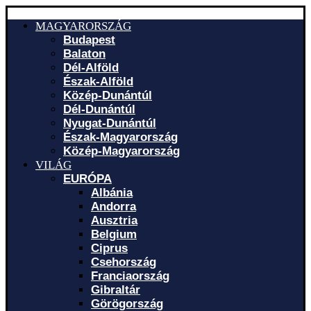
MAGYARORSZÁG
Budapest
Balaton
Dél-Alföld
Észak-Alföld
Közép-Dunántúl
Dél-Dunántúl
Nyugat-Dunántúl
Észak-Magyarország
Közép-Magyarország
VILÁG
EURÓPA
Albánia
Andorra
Ausztria
Belgium
Ciprus
Csehország
Franciaország
Gibraltár
Görögország