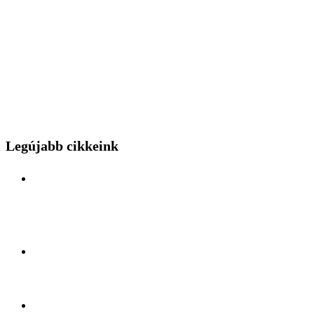
Legújabb cikkeink
Különleges mérnöki bravúr közelről: a Budapest
Park kerthelyiséggel várja a hídszerkeszet betolás
nézőit
Kelet és Nyugat ölelésében: Felfedezőúton Antalya
lüktető szívében
A légiszállítás veteránjának tiszteletköre: Búcsúzik a