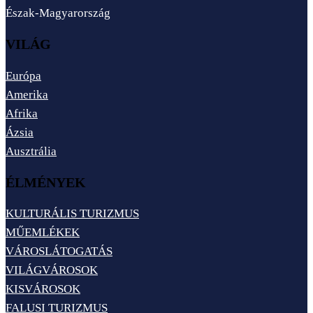
Észak-Magyarország
VILÁG
Európa
Amerika
Afrika
Ázsia
Ausztrália
ÉLMÉNYEK
KULTURÁLIS TURIZMUS
MŰEMLÉKEK
VÁROSLÁTOGATÁS
VILÁGVÁROSOK
KISVÁROSOK
FALUSI TURIZMUS