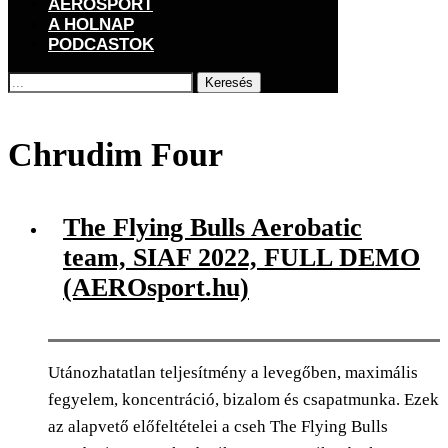
AEROSPORT
A HOLNAP
PODCASTOK
Keresés
Főoldal
Címkék
Posts tagged with "Chrudim Four"
Chrudim Four
The Flying Bulls Aerobatic
team, SIAF 2022, FULL DEMO
(AEROsport.hu)
Utánozhatatlan teljesítmény a levegőben, maximális
fegyelem, koncentráció, bizalom és csapatmunka. Ezek
az alapvető előfeltételei a cseh The Flying Bulls