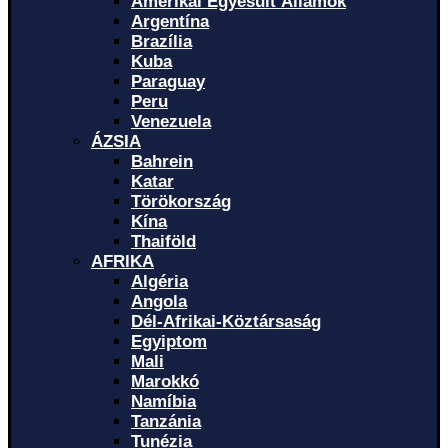
Amerikai Egyesült Államok
Argentína
Brazília
Kuba
Paraguay
Peru
Venezuela
ÁZSIA
Bahrein
Katar
Törökország
Kína
Thaiföld
AFRIKA
Algéria
Angola
Dél-Afrikai-Köztársaság
Egyiptom
Mali
Marokkó
Namíbia
Tanzánia
Tunézia