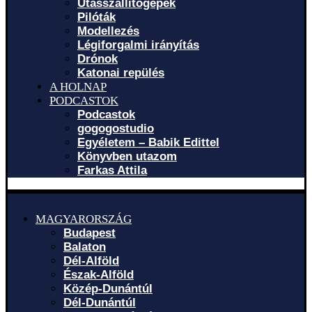
Utasszállítógépek
Pilóták
Modellezés
Légiforgalmi irányítás
Drónok
Katonai repülés
A HOLNAP
PODCASTOK
Podcastok
gogogostudio
Egyéletem – Babik Edittel
Könyvben utazom
Farkas Attila
MAGYARORSZÁG
Budapest
Balaton
Dél-Alföld
Észak-Alföld
Közép-Dunántúl
Dél-Dunántúl