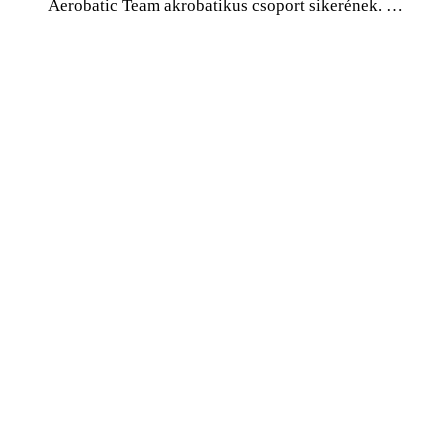
Aerobatic Team akrobatikus csoport sikerének. …
0
Facebook
Twitter
Pinterest
Email