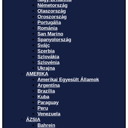
Németország
Olaszország
Oroszország
Portugália
Románia
San Marino
Spanyolország
Svájc
Szerbia
Szlovákia
Szlovénia
Ukrajna
AMERIKA
Amerikai Egyesült Államok
Argentína
Brazília
Kuba
Paraguay
Peru
Venezuela
ÁZSIA
Bahrein