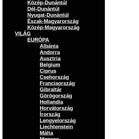
Közép-Dunántúl
Dél-Dunántúl
Nyugat-Dunántúl
Észak-Magyarország
Közép-Magyarország
VILÁG
EURÓPA
Albánia
Andorra
Ausztria
Belgium
Ciprus
Csehország
Franciaország
Gibraltár
Görögország
Hollandia
Horvátország
Írország
Lengyelország
Liechtenstein
Málta