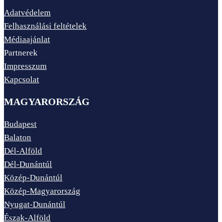
Adatvédelem
Felhasználási feltételek
Médiaajánlat
Partnerek
Impresszum
Kapcsolat
MAGYARORSZÁG
Budapest
Balaton
Dél-Alföld
Dél-Dunántúl
Közép-Dunántúl
Közép-Magyarország
Nyugat-Dunántúl
Észak-Alföld