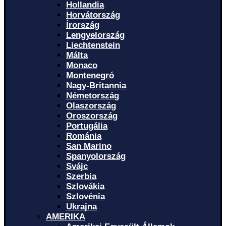
Hollandia
Horvátország
Írország
Lengyelország
Liechtenstein
Málta
Monaco
Montenegró
Nagy-Britannia
Németország
Olaszország
Oroszország
Portugália
Románia
San Marino
Spanyolország
Svájc
Szerbia
Szlovákia
Szlovénia
Ukrajna
AMERIKA