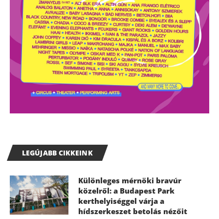
LEGÚJABB CIKKEINK
Különleges mérnöki bravúr
közelről: a Budapest Park
kerthelyiséggel várja a
hídszerkeszet betolás nézőit