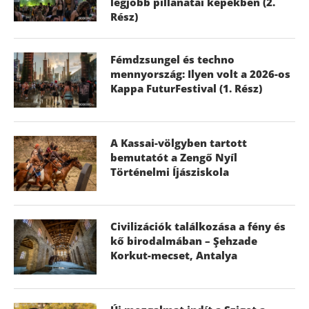
legjobb pillanatai képekben (2.
Rész)
Fémdzsungel és techno
mennyország: Ilyen volt a 2026-os
Kappa FuturFestival (1. Rész)
A Kassai-völgyben tartott
bemutatót a Zengő Nyíl
Történelmi Íjásziskola
Civilizációk találkozása a fény és
kő birodalmában – Şehzade
Korkut-mecset, Antalya