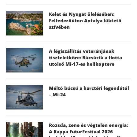
Kelet és Nyugat ölelésében:
Felfedezőúton Antalya lüktető
szívében
A légiszállítás veteránjának
tiszteletköre: Búcsúzik a flotta
utolsó Mi-17-es helikoptere
Méltó búcsú a harctéri legendától
– Mi-24
Rozsda, zene és végtelen energia:
A Kappa FuturFestival 2026