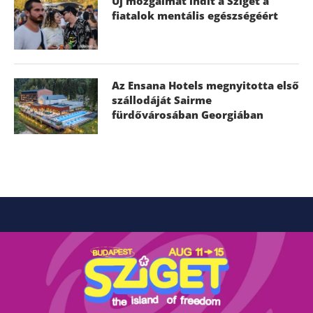
Új mozgalmat indít a Sziget a
fiatalok mentális egészségéért
Az Ensana Hotels megnyitotta első
szállodáját Sairme
fürdővárosában Georgiában