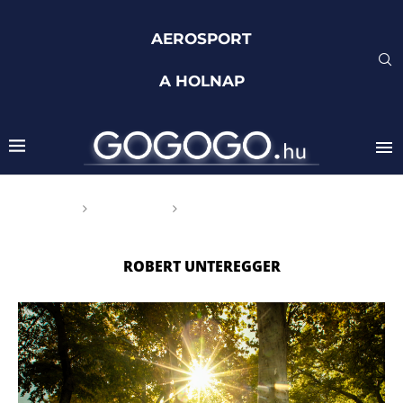
AEROSPORT
A HOLNAP
Főoldal
Címkék
Posts tagged with "Robert
Unteregger"
ROBERT UNTEREGGER