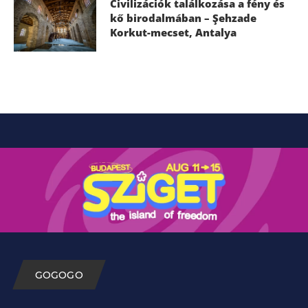
Civilizációk találkozása a fény és
kő birodalmában – Şehzade
Korkut-mecset, Antalya
GOGOGO