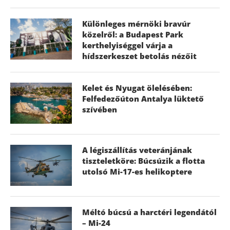
Különleges mérnöki bravúr
közelről: a Budapest Park
kerthelyiséggel várja a
hídszerkeszet betolás nézőit
Kelet és Nyugat ölelésében:
Felfedezőúton Antalya lüktető
szívében
A légiszállítás veteránjának
tiszteletköre: Búcsúzik a flotta
utolsó Mi-17-es helikoptere
Méltó búcsú a harctéri legendától
– Mi-24