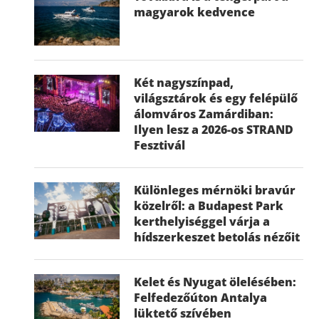
magyarok kedvence
Két nagyszínpad,
világsztárok és egy felépülő
álomváros Zamárdiban:
Ilyen lesz a 2026-os STRAND
Fesztivál
Különleges mérnöki bravúr
közelről: a Budapest Park
kerthelyiséggel várja a
hídszerkeszet betolás nézőit
Kelet és Nyugat ölelésében:
Felfedezőúton Antalya
lüktető szívében