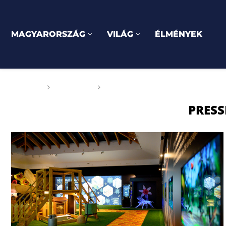
MAGYARORSZÁG
VILÁG
ÉLMÉNYEK
Főoldal
Címkék
Posts tagged with "Pressinform
PRES