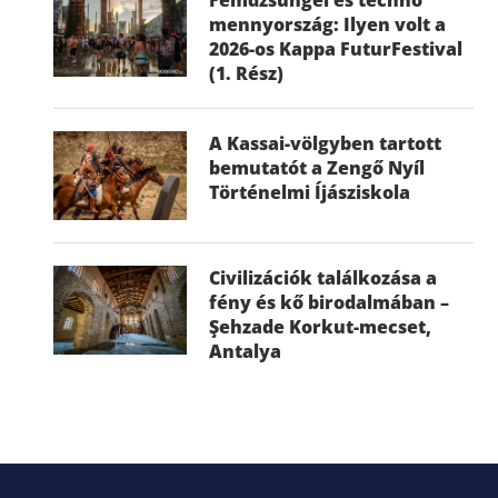
mennyország: Ilyen volt a
2026-os Kappa FuturFestival
(1. Rész)
A Kassai-völgyben tartott
bemutatót a Zengő Nyíl
Történelmi Íjásziskola
Civilizációk találkozása a
fény és kő birodalmában –
Şehzade Korkut-mecset,
Antalya