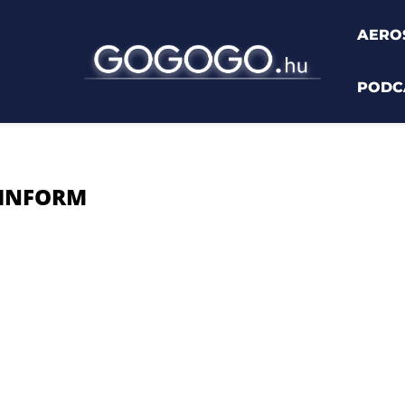
AERO
PODC
"
SINFORM