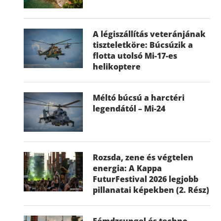
A légiszállítás veteránjának
tiszteletköre: Búcsúzik a
flotta utolsó Mi-17-es
helikoptere
Méltó búcsú a harctéri
legendától – Mi-24
Rozsda, zene és végtelen
energia: A Kappa
FuturFestival 2026 legjobb
pillanatai képekben (2. Rész)
Fémdzsungel és techno