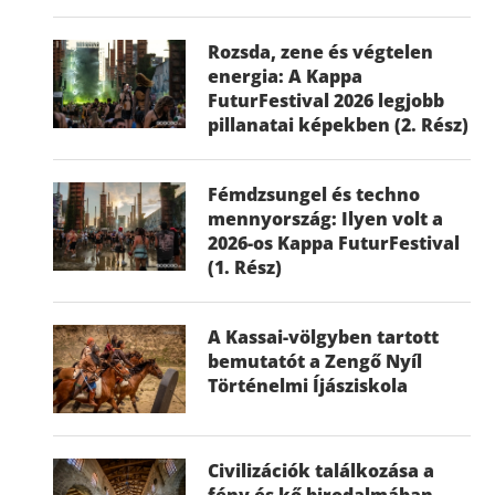
Rozsda, zene és végtelen
energia: A Kappa
FuturFestival 2026 legjobb
pillanatai képekben (2. Rész)
Fémdzsungel és techno
mennyország: Ilyen volt a
2026-os Kappa FuturFestival
(1. Rész)
A Kassai-völgyben tartott
bemutatót a Zengő Nyíl
Történelmi Íjásziskola
Civilizációk találkozása a
fény és kő birodalmában –