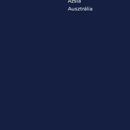
Ázsia
Ausztrália