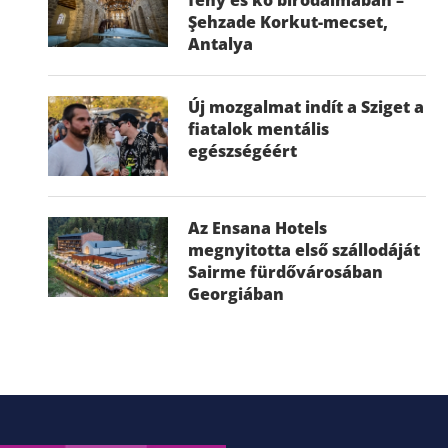
Şehzade Korkut-mecset,
Antalya
Új mozgalmat indít a Sziget a
fiatalok mentális
egészségéért
Az Ensana Hotels
megnyitotta első szállodáját
Sairme fürdővárosában
Georgiában