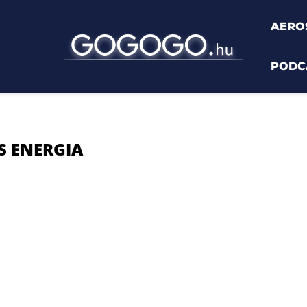
AERO
PODC
gia"
S ENERGIA