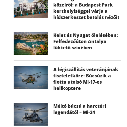
közelről: a Budapest Park
kerthelyiséggel várja a
hídszerkeszet betolás nézőit
Kelet és Nyugat ölelésében:
Felfedezőúton Antalya
lüktető szívében
A légiszállítás veteránjának
tiszteletköre: Búcsúzik a
flotta utolsó Mi-17-es
helikoptere
Méltó búcsú a harctéri
legendától – Mi-24