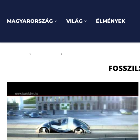
MAGYARORSZÁG
VILÁG
ÉLMÉNYEK
Főoldal
Címkék
Posts tagged with "fosszils ener
FOSSZIL