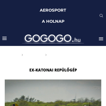
AEROSPORT
A HOLNAP
Főoldal
Címkék
Posts tagged with "ex-
katonai repülőgép"
EX-KATONAI REPÜLŐGÉP