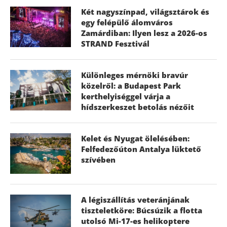
Két nagyszínpad, világsztárok és
egy felépülő álomváros
Zamárdiban: Ilyen lesz a 2026-os
STRAND Fesztivál
Különleges mérnöki bravúr
közelről: a Budapest Park
kerthelyiséggel várja a
hídszerkeszet betolás nézőit
Kelet és Nyugat ölelésében:
Felfedezőúton Antalya lüktető
szívében
A légiszállítás veteránjának
tiszteletköre: Búcsúzik a flotta
utolsó Mi-17-es helikoptere