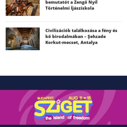
bemutatót a Zengő Nyíl
Történelmi Íjásziskola
Civilizációk találkozása a fény és
kő birodalmában – Şehzade
Korkut-mecset, Antalya