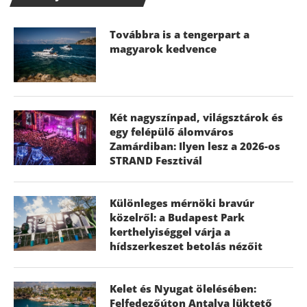
Továbbra is a tengerpart a
magyarok kedvence
Két nagyszínpad, világsztárok és
egy felépülő álomváros
Zamárdiban: Ilyen lesz a 2026-os
STRAND Fesztivál
Különleges mérnöki bravúr
közelről: a Budapest Park
kerthelyiséggel várja a
hídszerkeszet betolás nézőit
Kelet és Nyugat ölelésében:
Felfedezőúton Antalya lüktető