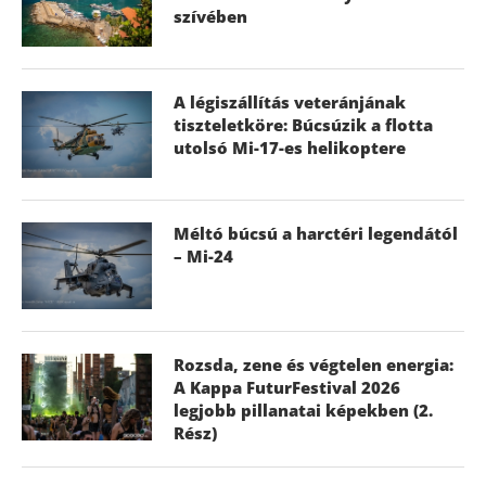
szívében
A légiszállítás veteránjának
tiszteletköre: Búcsúzik a flotta
utolsó Mi-17-es helikoptere
Méltó búcsú a harctéri legendától
– Mi-24
Rozsda, zene és végtelen energia:
A Kappa FuturFestival 2026
legjobb pillanatai képekben (2.
Rész)