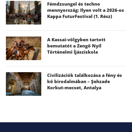
Fémdzsungel és techno
mennyország: Ilyen volt a 2026-os
Kappa FuturFestival (1. Rész)
A Kassai-völgyben tartott
bemutatót a Zengő Nyíl
Történelmi Íjásziskola
Civilizációk találkozása a fény és
kő birodalmában – Şehzade
Korkut-mecset, Antalya