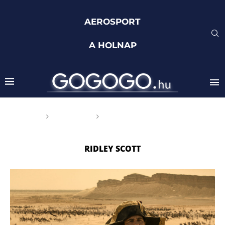
AEROSPORT
A HOLNAP
Főoldal
Címkék
Posts tagged with "Ridley
Scott"
RIDLEY SCOTT