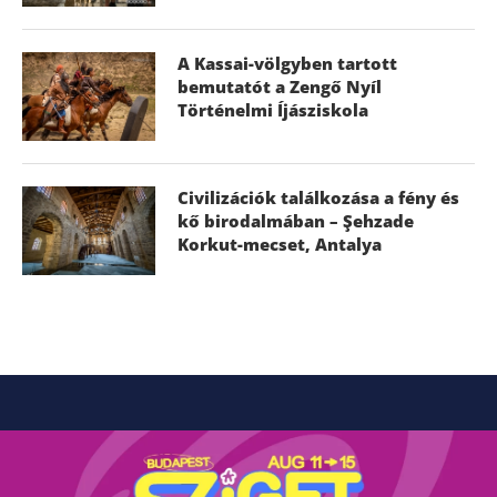
A Kassai-völgyben tartott
bemutatót a Zengő Nyíl
Történelmi Íjásziskola
Civilizációk találkozása a fény és
kő birodalmában – Şehzade
Korkut-mecset, Antalya