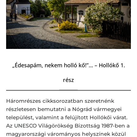
„Édesapám, nekem holló kő!”… – Hollókő 1.
rész
Háromrészes cikksorozatban szeretnénk
részletesen bemutatni a Nógrád vármegyei
települést, valamint a felújított Hollókői várat.
Az UNESCO Világörökség Bizottság 1987-ben a
magyarországi várományos helyszínek közül