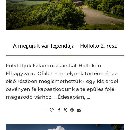
A megújult vár legendája – Hollókő 2. rész
Folytatjuk kalandozásainkat Hollókőn.
Elhagyva az Ófalut – amelynek történetét az
első részben megismerhettük,- egy kis erdei
ösvényen felkapaszkodunk a település fölé
magasodó várhoz. „Édesapám, …