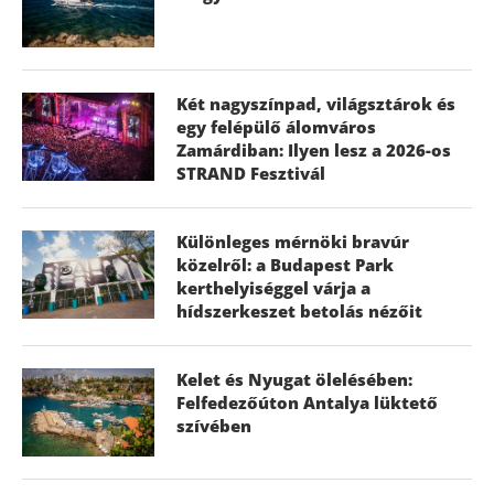
Két nagyszínpad, világsztárok és
egy felépülő álomváros
Zamárdiban: Ilyen lesz a 2026-os
STRAND Fesztivál
Különleges mérnöki bravúr
közelről: a Budapest Park
kerthelyiséggel várja a
hídszerkeszet betolás nézőit
Kelet és Nyugat ölelésében:
Felfedezőúton Antalya lüktető
szívében