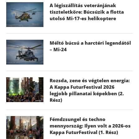
A légiszállítás veteránjának
tiszteletköre: Búcsúzik a flotta
utolsó Mi-17-es helikoptere
Méltó búcsú a harctéri legendától
– Mi-24
Rozsda, zene és végtelen energia:
A Kappa FuturFestival 2026
legjobb pillanatai képekben (2.
Rész)
Fémdzsungel és techno
mennyország: Ilyen volt a 2026-os
Kappa FuturFestival (1. Rész)