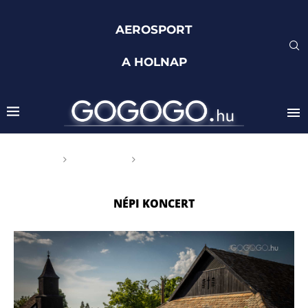
AEROSPORT
A HOLNAP
Főoldal
Címkék
Posts tagged with "népi
koncert"
NÉPI KONCERT