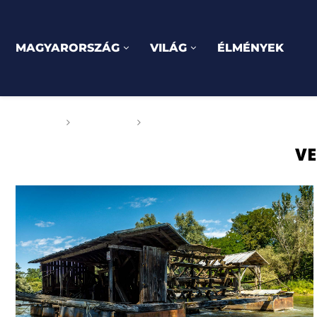
MAGYARORSZÁG
VILÁG
ÉLMÉNYEK
Főoldal
Címkék
Posts tagged with "Veržej"
VE