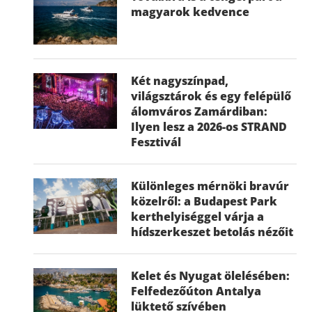
magyarok kedvence
Két nagyszínpad,
világsztárok és egy felépülő
álomváros Zamárdiban:
Ilyen lesz a 2026-os STRAND
Fesztivál
Különleges mérnöki bravúr
közelről: a Budapest Park
kerthelyiséggel várja a
hídszerkeszet betolás nézőit
Kelet és Nyugat ölelésében:
Felfedezőúton Antalya
lüktető szívében