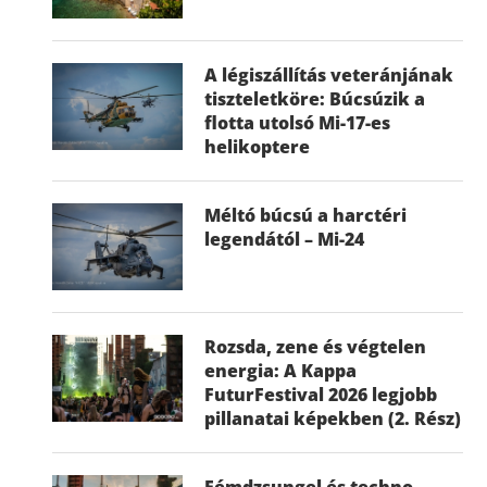
A légiszállítás veteránjának
tiszteletköre: Búcsúzik a
flotta utolsó Mi-17-es
helikoptere
Méltó búcsú a harctéri
legendától – Mi-24
Rozsda, zene és végtelen
energia: A Kappa
FuturFestival 2026 legjobb
pillanatai képekben (2. Rész)
Fémdzsungel és techno