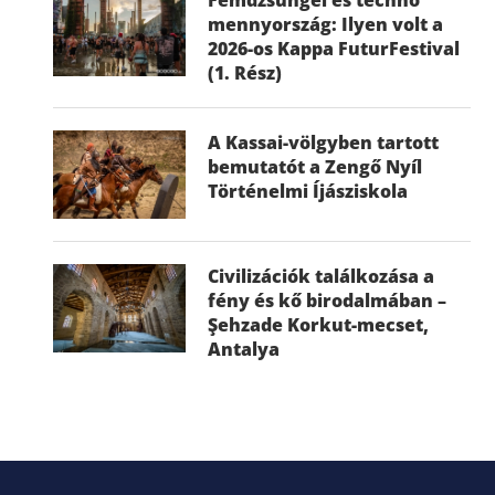
mennyország: Ilyen volt a
2026-os Kappa FuturFestival
(1. Rész)
A Kassai-völgyben tartott
bemutatót a Zengő Nyíl
Történelmi Íjásziskola
Civilizációk találkozása a
fény és kő birodalmában –
Şehzade Korkut-mecset,
Antalya