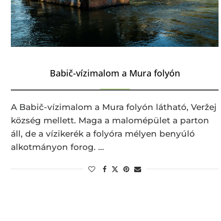
Babič-vízimalom a Mura folyón
A Babič-vízimalom a Mura folyón látható, Veržej
község mellett. Maga a malomépület a parton
áll, de a vízikerék a folyóra mélyen benyúló
alkotmányon forog. …