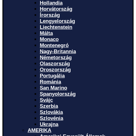
Hollandia
Horvátország
Írország
Lengyelország
Liechtenstein
Málta
Monaco
Montenegró
Nagy-Britannia
Németország
Olaszország
Oroszország
Portugália
Románia
San Marino
Spanyolország
Svájc
Szerbia
Szlovákia
Szlovénia
Ukrajna
AMERIKA