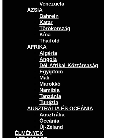
Venezuela
ÁZSIA
Bahrein
Katar
Törökország
Kína
Thaiföld
AFRIKA
Algéria
Angola
Dél-Afrikai-Köztársaság
Egyiptom
Mali
Marokkó
Namíbia
Tanzánia
Tunézia
AUSZTRÁLIA ÉS OCEÁNIA
Ausztrália
Óceánia
Új-Zéland
ÉLMÉNYEK