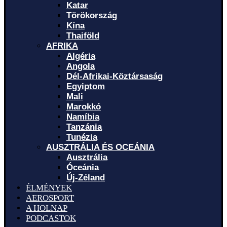
Katar
Törökország
Kína
Thaiföld
AFRIKA
Algéria
Angola
Dél-Afrikai-Köztársaság
Egyiptom
Mali
Marokkó
Namíbia
Tanzánia
Tunézia
AUSZTRÁLIA ÉS OCEÁNIA
Ausztrália
Óceánia
Új-Zéland
ÉLMÉNYEK
AEROSPORT
A HOLNAP
PODCASTOK