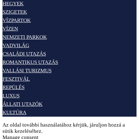
HEGYEK
SZIGETEK
VÍZPARTOK
VÍZEN
NEMZETI PARKOK
VADVILÁG
CSALÁDI UTAZÁS
ROMANTIKUS UTAZÁS
VALLÁSI TURIZMUS
FESZTIVÁL
REPÜLÉS
LUXUS
ÁLLATI UTAZÓK
KULTÚRA
Az oldal további használatához kérjük, járuljon hozzá a
sütik kezeléséhez.
Elfogadom
Adatvédelem
Manage consent