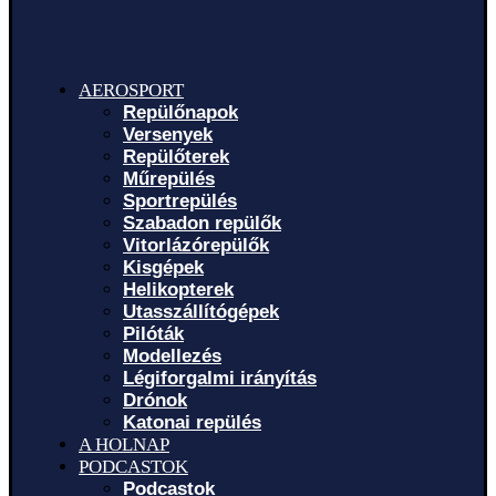
AEROSPORT
Repülőnapok
Versenyek
Repülőterek
Műrepülés
Sportrepülés
Szabadon repülők
Vitorlázórepülők
Kisgépek
Helikopterek
Utasszállítógépek
Pilóták
Modellezés
Légiforgalmi irányítás
Drónok
Katonai repülés
A HOLNAP
PODCASTOK
Podcastok