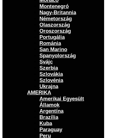
Monaco
Montenegró
Nagy-Britannia
Németország
Olaszország
Oroszország
Portugália
Románia
San Marino
Spanyolország
Svájc
Szerbia
Szlovákia
Szlovénia
Ukrajna
AMERIKA
Amerikai Egyesült
Államok
Argentína
Brazília
Kuba
Paraguay
Peru