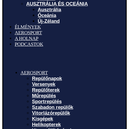
AUSZTRÁLIA ÉS OCEÁNIA
Ausztrália
Óceánia
Új-Zéland
ÉLMÉNYEK
AEROSPORT
A HOLNAP
PODCASTOK
AEROSPORT
Repülőnapok
Versenyek
Repülőterek
Műrepülés
Sportrepülés
Szabadon repülők
Vitorlázórepülők
Kisgépek
Helikopterek