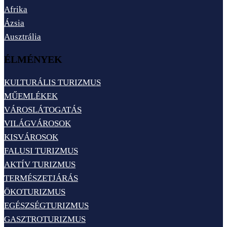
Afrika
Ázsia
Ausztrália
ÉLMÉNYEK
KULTURÁLIS TURIZMUS
MŰEMLÉKEK
VÁROSLÁTOGATÁS
VILÁGVÁROSOK
KISVÁROSOK
FALUSI TURIZMUS
AKTÍV TURIZMUS
TERMÉSZETJÁRÁS
ÖKOTURIZMUS
EGÉSZSÉGTURIZMUS
GASZTROTURIZMUS