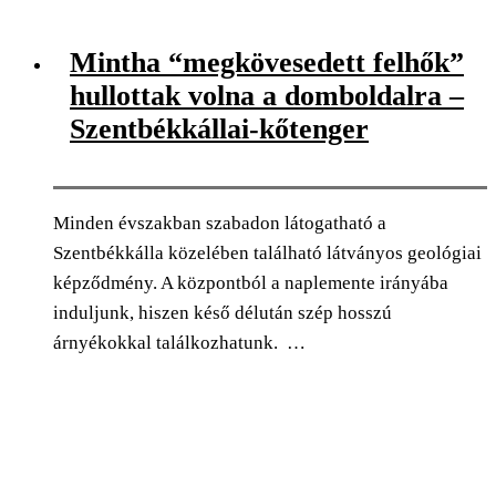
0
Facebook
Twitter
Pinterest
Email
Mintha “megkövesedett felhők”
hullottak volna a domboldalra –
Szentbékkállai-kőtenger
Minden évszakban szabadon látogatható a
Szentbékkálla közelében található látványos geológiai
képződmény. A központból a naplemente irányába
induljunk, hiszen késő délután szép hosszú
árnyékokkal találkozhatunk. …
0
Facebook
Twitter
Pinterest
Email