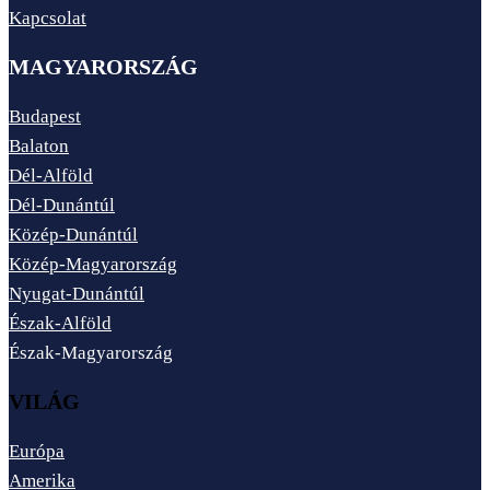
Kapcsolat
MAGYARORSZÁG
Budapest
Balaton
Dél-Alföld
Dél-Dunántúl
Közép-Dunántúl
Közép-Magyarország
Nyugat-Dunántúl
Észak-Alföld
Észak-Magyarország
VILÁG
Európa
Amerika