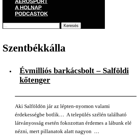
AEROSPORT
A HOLNAP
PODCASTOK
Keresés
Főoldal
Címkék
Posts tagged with "Szentbékkálla"
Szentbékkálla
Évmilliós barkácsbolt – Salföldi
kőtenger
Aki Salföldön jár az lépten-nyomon valami
érdekességbe botlik… A település szélén található
látványosság esetén fokozottan érdemes a lábunk elé
nézni, mert pillanatok alatt nagyon …