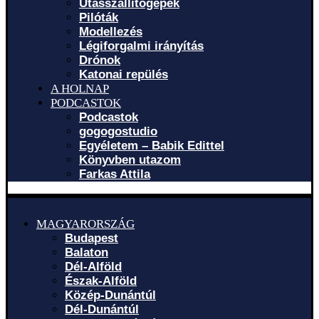
Utasszállítógépek
Pilóták
Modellezés
Légiforgalmi irányítás
Drónok
Katonai repülés
A HOLNAP
PODCASTOK
Podcastok
gogogostudio
Egyéletem – Babik Edittel
Könyvben utazom
Farkas Attila
MAGYARORSZÁG
Budapest
Balaton
Dél-Alföld
Észak-Alföld
Közép-Dunántúl
Dél-Dunántúl