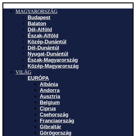
MAGYARORSZÁG
Budapest
Balaton
Dél-Alföld
Észak-Alföld
Közép-Dunántúl
Dél-Dunántúl
Nyugat-Dunántúl
Észak-Magyarország
Közép-Magyarország
VILÁG
EURÓPA
Albánia
Andorra
Ausztria
Belgium
Ciprus
Csehország
Franciaország
Gibraltár
Görögország