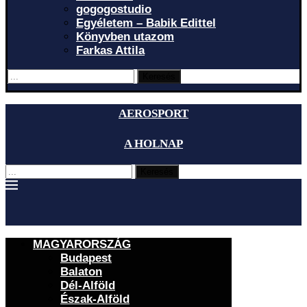
gogogostudio
Egyéletem – Babik Edittel
Könyvben utazom
Farkas Attila
Keresés
AEROSPORT
A HOLNAP
Keresés
MAGYARORSZÁG
Budapest
Balaton
Dél-Alföld
Észak-Alföld