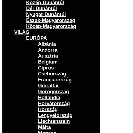
Közép-Dunántúl
Dél-Dunántúl
Nyugat-Dunántúl
Észak-Magyarország
Közép-Magyarország
VILÁG
EURÓPA
Albánia
Andorra
Ausztria
Belgium
Ciprus
Csehország
Franciaország
Gibraltár
Görögország
Hollandia
Horvátország
Írország
Lengyelország
Liechtenstein
Málta