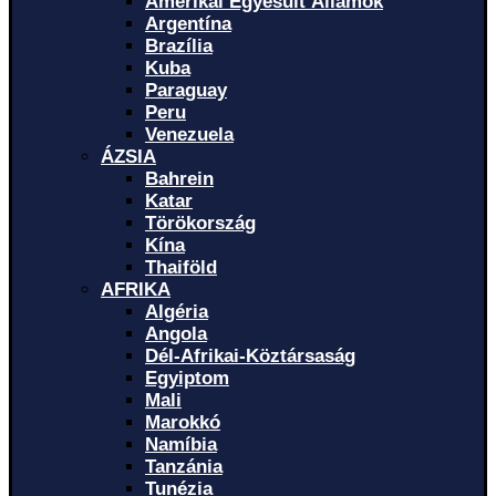
Amerikai Egyesült Államok
Argentína
Brazília
Kuba
Paraguay
Peru
Venezuela
ÁZSIA
Bahrein
Katar
Törökország
Kína
Thaiföld
AFRIKA
Algéria
Angola
Dél-Afrikai-Köztársaság
Egyiptom
Mali
Marokkó
Namíbia
Tanzánia
Tunézia