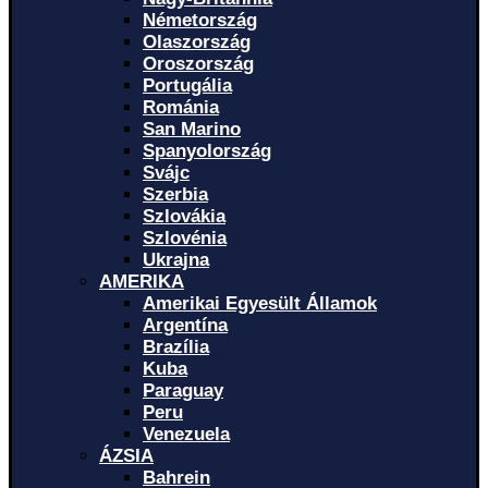
Németország
Olaszország
Oroszország
Portugália
Románia
San Marino
Spanyolország
Svájc
Szerbia
Szlovákia
Szlovénia
Ukrajna
AMERIKA
Amerikai Egyesült Államok
Argentína
Brazília
Kuba
Paraguay
Peru
Venezuela
ÁZSIA
Bahrein