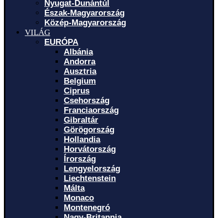
Nyugat-Dunántúl
Észak-Magyarország
Közép-Magyarország
VILÁG
EURÓPA
Albánia
Andorra
Ausztria
Belgium
Ciprus
Csehország
Franciaország
Gibraltár
Görögország
Hollandia
Horvátország
Írország
Lengyelország
Liechtenstein
Málta
Monaco
Montenegró
Nagy-Britannia