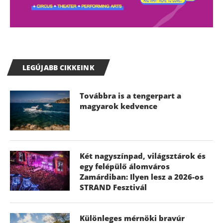
LEGÚJABB CIKKEINK
Továbbra is a tengerpart a
magyarok kedvence
Két nagyszínpad, világsztárok és
egy felépülő álomváros
Zamárdiban: Ilyen lesz a 2026-os
STRAND Fesztivál
Különleges mérnöki bravúr