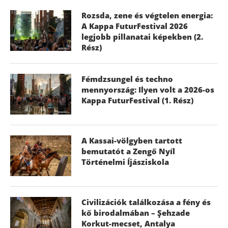
Rozsda, zene és végtelen energia:
A Kappa FuturFestival 2026
legjobb pillanatai képekben (2.
Rész)
Fémdzsungel és techno
mennyország: Ilyen volt a 2026-os
Kappa FuturFestival (1. Rész)
A Kassai-völgyben tartott
bemutatót a Zengő Nyíl
Történelmi Íjásziskola
Civilizációk találkozása a fény és
kő birodalmában – Şehzade
Korkut-mecset, Antalya