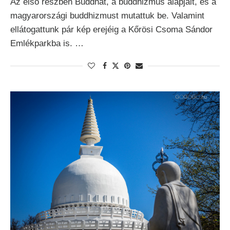
Az első részben Buddhát, a buddhizmus alapjait, és a
magyarországi buddhizmust mutattuk be. Valamint
ellátogattunk pár kép erejéig a Kőrösi Csoma Sándor
Emlékparkba is. …