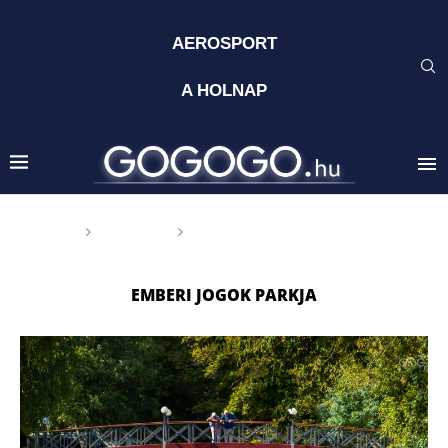
AEROSPORT
A HOLNAP
Főoldal
Címkék
Posts tagged with "Emberi Jogok
Parkja"
EMBERI JOGOK PARKJA