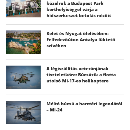
közelről: a Budapest Park
kerthelyiséggel várja a
hídszerkeszet betolás nézőit
Kelet és Nyugat ölelésében:
Felfedezőúton Antalya lüktető
szívében
A légiszállítás veteránjának
tiszteletköre: Búcsúzik a flotta
utolsó Mi-17-es helikoptere
Méltó búcsú a harctéri legendától
– Mi-24