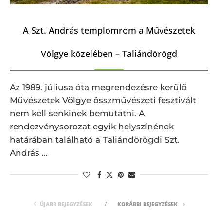
A Szt. András templomrom a Művészetek
Völgye közelében – Taliándörögd
Az 1989. júliusa óta megrendezésre kerülő
Művészetek Völgye összművészeti fesztivált
nem kell senkinek bemutatni. A
rendezvénysorozat egyik helyszínének
határában található a Taliándörögdi Szt.
András …
ÚJABB BEJEGYZÉSEK
KORÁBBI BEJEGYZÉSEK