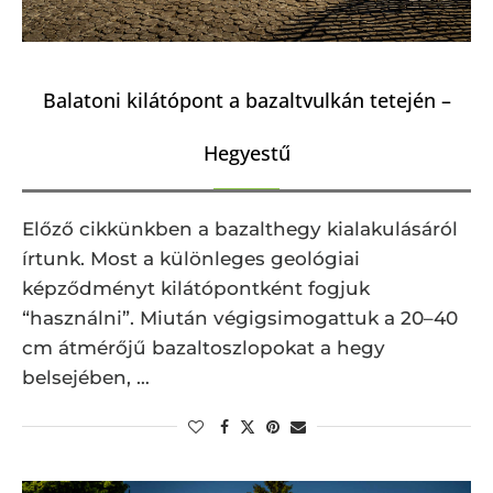
Balatoni kilátópont a bazaltvulkán tetején –
Hegyestű
Előző cikkünkben a bazalthegy kialakulásáról
írtunk. Most a különleges geológiai
képződményt kilátópontként fogjuk
“használni”. Miután végigsimogattuk a 20–40
cm átmérőjű bazaltoszlopokat a hegy
belsejében, …