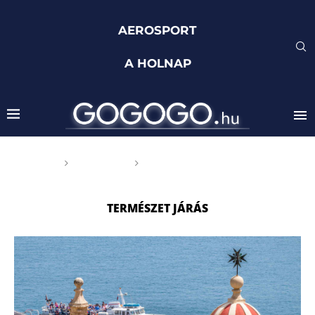
AEROSPORT
A HOLNAP
Főoldal
Címkék
Posts tagged with
"természet járás"
TERMÉSZET JÁRÁS