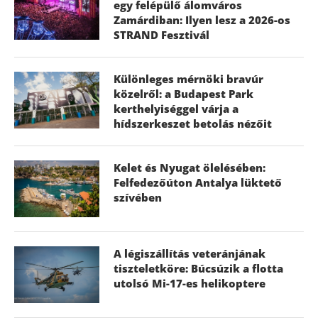
egy felépülő álomváros
Zamárdiban: Ilyen lesz a 2026-os
STRAND Fesztivál
Különleges mérnöki bravúr
közelről: a Budapest Park
kerthelyiséggel várja a
hídszerkeszet betolás nézőit
Kelet és Nyugat ölelésében:
Felfedezőúton Antalya lüktető
szívében
A légiszállítás veteránjának
tiszteletköre: Búcsúzik a flotta
utolsó Mi-17-es helikoptere