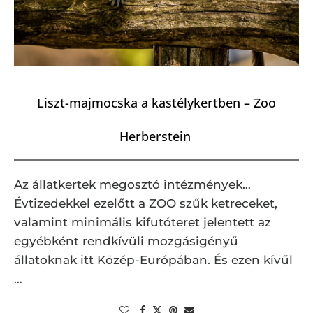
Liszt-majmocska a kastélykertben – Zoo
Herberstein
Az állatkertek megosztó intézmények…
Évtizedekkel ezelőtt a ZOO szűk ketreceket,
valamint minimális kifutóteret jelentett az
egyébként rendkívüli mozgásigényű
állatoknak itt Közép-Európában. És ezen kívűl
…