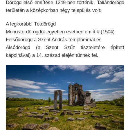
Dörögd első említése 1249-ben történik. Taliándörögd
területén a középkorban négy település volt:
A legkorábbi Tótdörögd
Monostordörögdöt egyetlen esetben említik (1504)
Felsődörögd a Szent András templommal és
Alsódörögd (a Szent Szűz tiszteletére épített
kápolnával) a 14. század elején tűnnek fel.