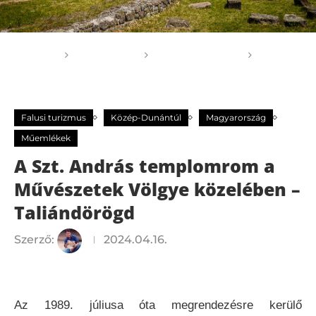
Főoldal
GOGOGO
Falusi turizmus
A Szt.
András templomrom a Művészetek Völgye közelében –
Taliándörögd
Falusi turizmus
Közép-Dunántúl
Magyarország
Műemlékek
A Szt. András templomrom a
Művészetek Völgye közelében –
Taliándörögd
Szerző:
2024.04.16.
Az 1989. júliusa óta megrendezésre kerülő