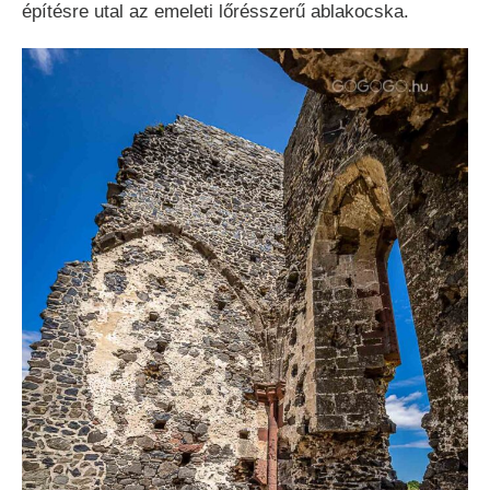
építésre utal az emeleti lőrésszerű ablakocska.