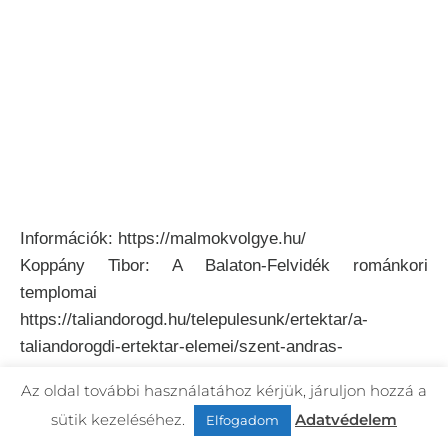
Információk: https://malmokvolgye.hu/
Koppány Tibor: A Balaton-Felvidék románkori
templomai
https://taliandorogd.hu/telepulesunk/ertektar/a-
taliandorogdi-ertektar-elemei/szent-andras-
templomrom-klastrom/
Az oldal további használatához kérjük, járuljon hozzá a
sütik kezeléséhez.
Adatvédelem
Elfogadom