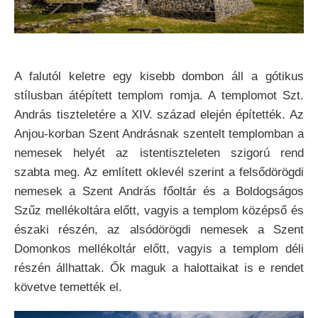
A falutól keletre egy kisebb dombon áll a gótikus
stílusban átépített templom romja. A templomot Szt.
András tiszteletére a XIV. század elején építették. Az
Anjou-korban Szent Andrásnak szentelt templomban a
nemesek helyét az istentiszteleten szigorú rend
szabta meg. Az említett oklevél szerint a felsődörögdi
nemesek a Szent András főoltár és a Boldogságos
Szűz mellékoltára előtt, vagyis a templom középső és
északi részén, az alsódörögdi nemesek a Szent
Domonkos mellékoltár előtt, vagyis a templom déli
részén állhattak. Ők maguk a halottaikat is e rendet
követve temették el.