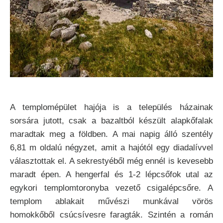
A templomépület hajója is a település házainak
sorsára jutott, csak a bazaltból készült alapkőfalak
maradtak meg a földben. A mai napig álló szentély
6,81 m oldalú négyzet, amit a hajótól egy diadalívvel
választottak el. A sekrestyéből még ennél is kevesebb
maradt épen. A hengerfal és 1-2 lépcsőfok utal az
egykori templomtoronyba vezető csigalépcsőre. A
templom ablakait művészi munkával vörös
homokkőből csúcsívesre faragták. Szintén a román