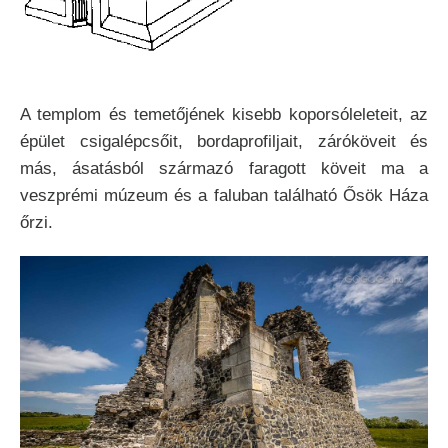
A templom és temetőjének kisebb koporsóleleteit, az
épület csigalépcsőit, bordaprofiljait, záróköveit és
más, ásatásból származó faragott köveit ma a
veszprémi múzeum és a faluban található Ősök Háza
őrzi.