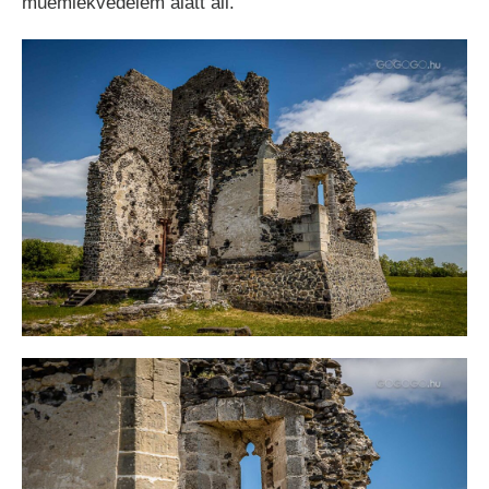
műemlékvédelem alatt áll.