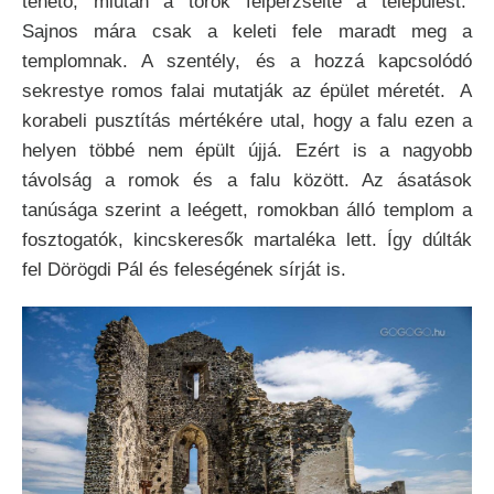
tehető, miután a török felperzselte a települést.
Sajnos mára csak a keleti fele maradt meg a
templomnak. A szentély, és a hozzá kapcsolódó
sekrestye romos falai mutatják az épület méretét. A
korabeli pusztítás mértékére utal, hogy a falu ezen a
helyen többé nem épült újjá. Ezért is a nagyobb
távolság a romok és a falu között. Az ásatások
tanúsága szerint a leégett, romokban álló templom a
fosztogatók, kincskeresők martaléka lett. Így dúlták
fel Dörögdi Pál és feleségének sírját is.