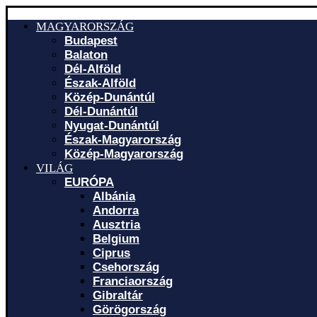
MAGYARORSZÁG
Budapest
Balaton
Dél-Alföld
Észak-Alföld
Közép-Dunántúl
Dél-Dunántúl
Nyugat-Dunántúl
Észak-Magyarország
Közép-Magyarország
VILÁG
EURÓPA
Albánia
Andorra
Ausztria
Belgium
Ciprus
Csehország
Franciaország
Gibraltár
Görögország