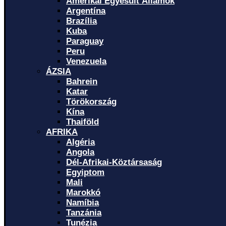
Amerikai Egyesült Államok
Argentína
Brazília
Kuba
Paraguay
Peru
Venezuela
ÁZSIA
Bahrein
Katar
Törökország
Kína
Thaiföld
AFRIKA
Algéria
Angola
Dél-Afrikai-Köztársaság
Egyiptom
Mali
Marokkó
Namíbia
Tanzánia
Tunézia