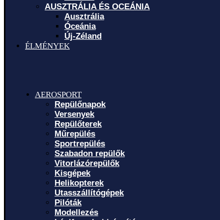
AUSZTRÁLIA ÉS OCEÁNIA
Ausztrália
Óceánia
Új-Zéland
ÉLMÉNYEK
AEROSPORT
Repülőnapok
Versenyek
Repülőterek
Műrepülés
Sportrepülés
Szabadon repülők
Vitorlázórepülők
Kisgépek
Helikopterek
Utasszállítógépek
Pilóták
Modellezés