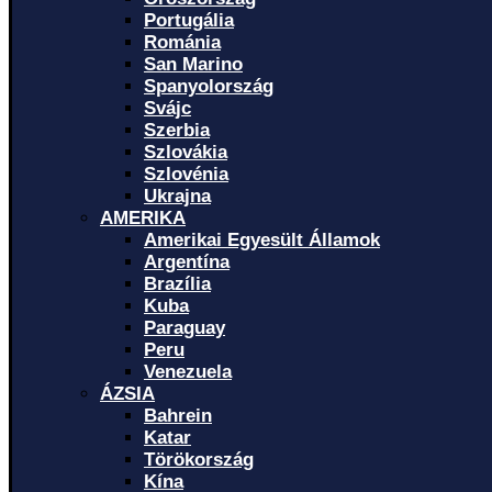
Portugália
Románia
San Marino
Spanyolország
Svájc
Szerbia
Szlovákia
Szlovénia
Ukrajna
AMERIKA
Amerikai Egyesült Államok
Argentína
Brazília
Kuba
Paraguay
Peru
Venezuela
ÁZSIA
Bahrein
Katar
Törökország
Kína