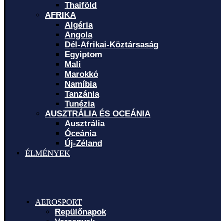
Thaiföld
AFRIKA
Algéria
Angola
Dél-Afrikai-Köztársaság
Egyiptom
Mali
Marokkó
Namíbia
Tanzánia
Tunézia
AUSZTRÁLIA ÉS OCEÁNIA
Ausztrália
Óceánia
Új-Zéland
ÉLMÉNYEK
AEROSPORT
Repülőnapok