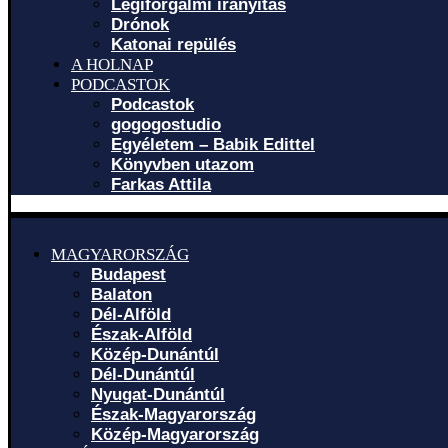
Légiforgalmi irányítás
Drónok
Katonai repülés
A HOLNAP
PODCASTOK
Podcastok
gogogostudio
Egyéletem – Babik Edittel
Könyvben utazom
Farkas Attila
MAGYARORSZÁG
Budapest
Balaton
Dél-Alföld
Észak-Alföld
Közép-Dunántúl
Dél-Dunántúl
Nyugat-Dunántúl
Észak-Magyarország
Közép-Magyarország