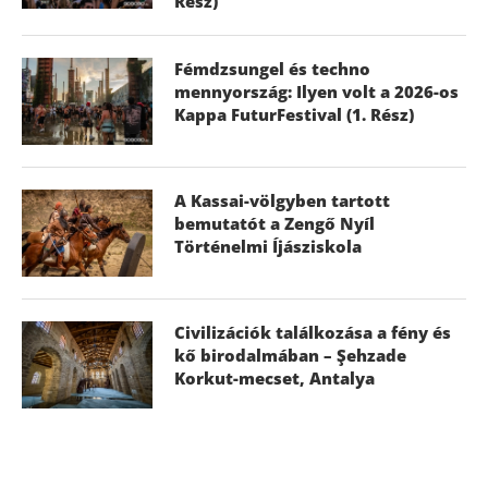
Rész)
Fémdzsungel és techno
mennyország: Ilyen volt a 2026-os
Kappa FuturFestival (1. Rész)
A Kassai-völgyben tartott
bemutatót a Zengő Nyíl
Történelmi Íjásziskola
Civilizációk találkozása a fény és
kő birodalmában – Şehzade
Korkut-mecset, Antalya