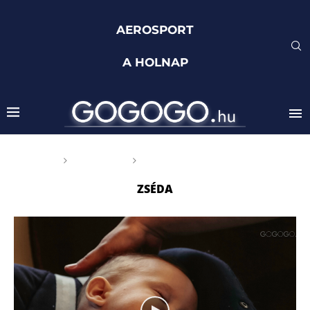
AEROSPORT
A HOLNAP
Főoldal
Címkék
Posts tagged with "Zséda"
ZSÉDA