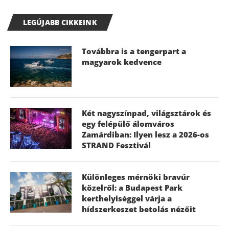
LEGÚJABB CIKKEINK
Továbbra is a tengerpart a
magyarok kedvence
Két nagyszínpad, világsztárok és
egy felépülő álomváros
Zamárdiban: Ilyen lesz a 2026-os
STRAND Fesztivál
Különleges mérnöki bravúr
közelről: a Budapest Park
kerthelyiséggel várja a
hídszerkeszet betolás nézőit