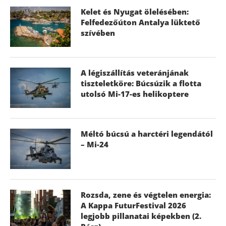
Kelet és Nyugat ölelésében:
Felfedezőúton Antalya lüktető
szívében
A légiszállítás veteránjának
tiszteletköre: Búcsúzik a flotta
utolsó Mi-17-es helikoptere
Méltó búcsú a harctéri legendától
– Mi-24
Rozsda, zene és végtelen energia:
A Kappa FuturFestival 2026
legjobb pillanatai képekben (2.