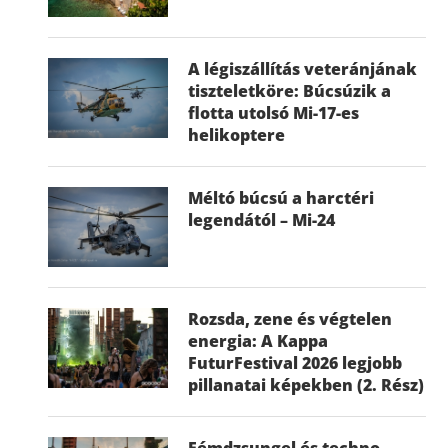
A légiszállítás veteránjának
tiszteletköre: Búcsúzik a
flotta utolsó Mi-17-es
helikoptere
Méltó búcsú a harctéri
legendától – Mi-24
Rozsda, zene és végtelen
energia: A Kappa
FuturFestival 2026 legjobb
pillanatai képekben (2. Rész)
Fémdzsungel és techno