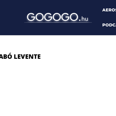
AERO
PODC
ó Levente"
ABÓ LEVENTE