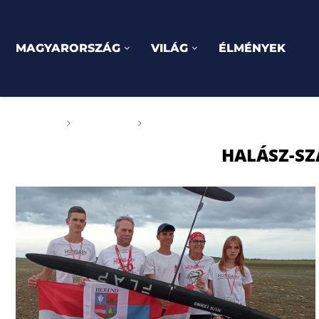
MAGYARORSZÁG
VILÁG
ÉLMÉNYEK
Főoldal
Címkék
Posts tagged with "Halász-Szab
HALÁSZ-SZ