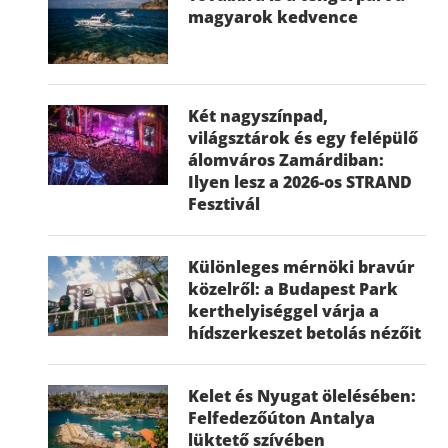
magyarok kedvence
Két nagyszínpad,
világsztárok és egy felépülő
álomváros Zamárdiban:
Ilyen lesz a 2026-os STRAND
Fesztivál
Különleges mérnöki bravúr
közelről: a Budapest Park
kerthelyiséggel várja a
hídszerkeszet betolás nézőit
Kelet és Nyugat ölelésében:
Felfedezőúton Antalya
lüktető szívében