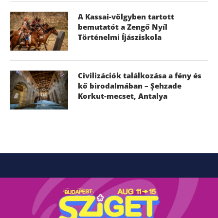
A Kassai-völgyben tartott
bemutatót a Zengő Nyíl
Történelmi Íjásziskola
Civilizációk találkozása a fény és
kő birodalmában – Şehzade
Korkut-mecset, Antalya