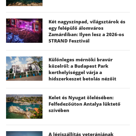
Két nagyszínpad, világsztárok és
egy felépülő álomváros
Zamárdiban: Ilyen lesz a 2026-os
STRAND Fesztivál
Különleges mérnöki bravúr
közelről: a Budapest Park
kerthelyiséggel várja a
hídszerkeszet betolás nézőit
Kelet és Nyugat ölelésében:
Felfedezőúton Antalya lüktető
szívében
A légiszállítás veteránjának