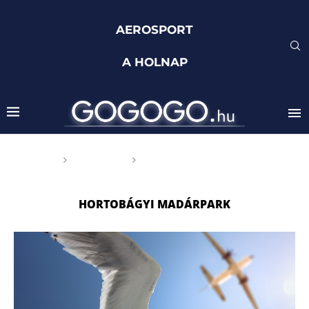
AEROSPORT
A HOLNAP
Főoldal
Címkék
Posts tagged with
"Hortobágyi Madárpark"
HORTOBÁGYI MADÁRPARK