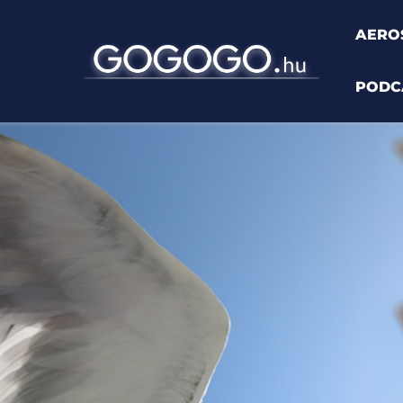
AERO
PODC