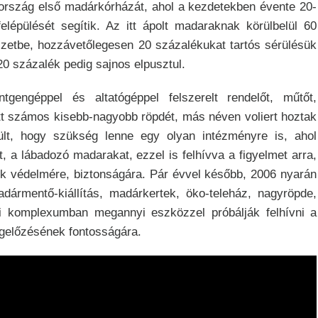
ország első madárkórházát, ahol a kezdetekben évente 20-
épülését segítik. Az itt ápolt madaraknak körülbelül 60
szetbe, hozzávetőlegesen 20 százalékukat tartós sérülésük
0 százalék pedig sajnos elpusztul.
tgengéppel és altatógéppel felszerelt rendelőt, műtőt,
lett számos kisebb-nagyobb röpdét, más néven voliert hoztak
ült, hogy szükség lenne egy olyan intézményre is, ahol
 a lábadozó madarakat, ezzel is felhívva a figyelmet arra,
tok védelmére, biztonságára. Pár évvel később, 2006 nyarán
dármentő-kiállítás, madárkertek, öko-teleház, nagyröpde,
gyi komplexumban megannyi eszközzel próbálják felhívni a
gelőzésének fontosságára.