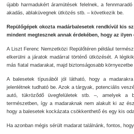
újabb harmadukért áramütések felelnek, a fennmaradó
akadás, ablaküvegnek ütközés stb. – következik be.
Repülőgépek okozta madárbalesetek rendkívül kis sz
mindent megtesznek annak érdekében, hogy az ilyen 
A Liszt Ferenc Nemzetközi Repülőtéren például termés
elkerülni a járatok madárral történő ütközését. A légiki
más fiatal madarakat, majd biztonságosabb környezetbe 
A balesetek típusából jól látható, hogy a madarakr
jelenlétnek tudható be. Azok a tárgyak, potenciális ves
autó, tükröződő üvegfelületek stb. –, amelyek a 
természetben, így a madaraknak nem alakult ki az ész
hogy a balesetek kockázata csökkenthető és egy kis odaf
Ha azonban mégis sérült madarat találnánk, fontos, hogy 