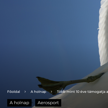
Főoldal
A holnap
Több mint 10 éve támogatja 
A holnap
Aerosport