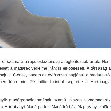
rol számára a repülésbiztonság a legfontosabb érték. Nem
lett a madarak védelme iránt is elkötelezett. A társaság a
k május 10-ének, hanem az év összes napjának a madarakról
en több mint 20 millió forinttal segítette a Hortobágyi
 egyik madárparadicsomának számít, hiszen a vadmadarak
 a Hortobágyi Madárpark – Madárkórház Alapítvány elnöke