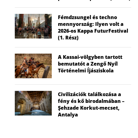
Fémdzsungel és techno
mennyország: Ilyen volt a
2026-os Kappa FuturFestival
(1. Rész)
A Kassai-völgyben tartott
bemutatót a Zengő Nyíl
Történelmi Íjásziskola
Civilizációk találkozása a
fény és kő birodalmában –
Şehzade Korkut-mecset,
Antalya