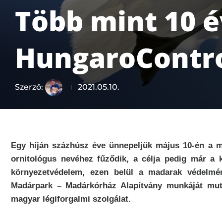
Több mint 10 é
HungaroContro
Szerző:
2021.05.10.
Egy híján százhúsz éve ünnepeljük május 10-én a m
ornitológus nevéhez fűződik, a célja pedig már a k
környezetvédelem, ezen belül a madarak védelmé
Madárpark – Madárkórház Alapítvány munkáját mut
magyar légiforgalmi szolgálat.