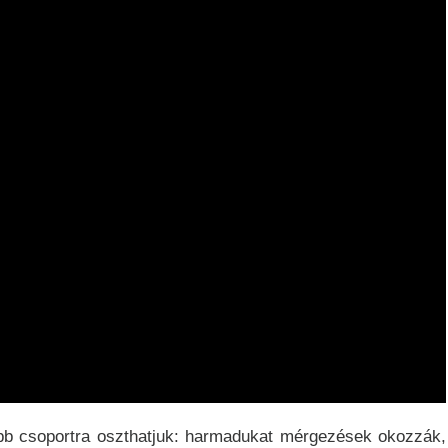
bb csoportra oszthatjuk: harmadukat mérgezések okozzák,