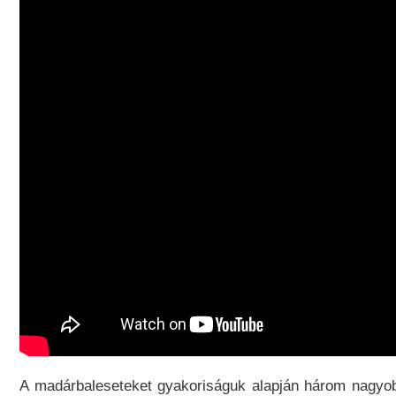
A madárbaleseteket gyakoriságuk alapján három nagyo