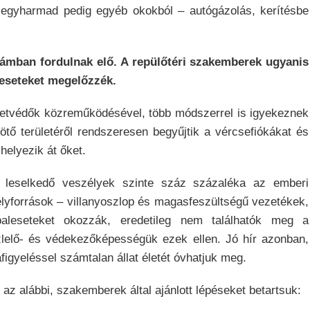
 egyharmad pedig egyéb okokból – autógázolás, kerítésbe
ámban fordulnak elő. A repülőtéri szakemberek ugyanis
eseteket megelőzzék.
zetvédők közreműködésével, több módszerrel is igyekeznek
kötő területéről rendszeresen begyűjtik a vércsefiókákat és
helyezik át őket.
a leselkedő veszélyek szinte száz százaléka az emberi
zélyforrások – villanyoszlop és magasfeszültségű vezetékek,
baleseteket okozzák, eredetileg nem találhatók meg a
lelő- és védekezőképességük ezek ellen. Jó hír azonban,
igyeléssel számtalan állat életét óvhatjuk meg.
az alábbi, szakemberek által ajánlott lépéseket betartsuk: