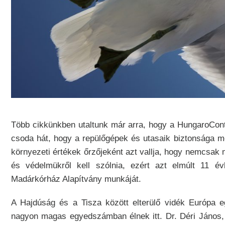
Több cikkünkben utaltunk már arra, hogy a HungaroCont
csoda hát, hogy a repülőgépek és utasaik biztonsága mel
környezeti értékek őrzőjeként azt vallja, hogy nemcsa
és védelmükről kell szólnia, ezért azt elmúlt 11 évb
Madárkórház Alapítvány munkáját.
A Hajdúság és a Tisza között elterülő vidék Európa
nagyon magas egyedszámban élnek itt. Dr. Déri János,