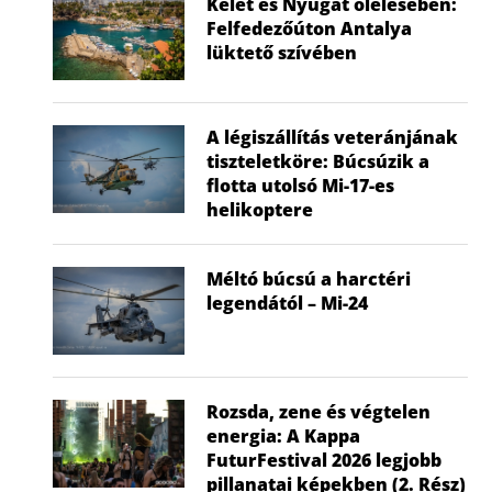
Kelet és Nyugat ölelésében:
Felfedezőúton Antalya
lüktető szívében
A légiszállítás veteránjának
tiszteletköre: Búcsúzik a
flotta utolsó Mi-17-es
helikoptere
Méltó búcsú a harctéri
legendától – Mi-24
Rozsda, zene és végtelen
energia: A Kappa
FuturFestival 2026 legjobb
pillanatai képekben (2. Rész)