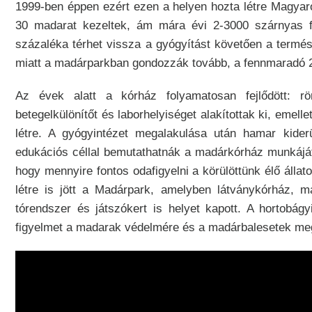
1999-ben éppen ezért ezen a helyen hozta létre Magyar
30 madarat kezeltek, ám mára évi 2-3000 szárnyas fel
százaléka térhet vissza a gyógyítást követően a termé
miatt a madárparkban gondozzák tovább, a fennmaradó 2
Az évek alatt a kórház folyamatosan fejlődött: rön
betegelkülönítőt és laborhelyiséget alakítottak ki, emel
létre. A gyógyintézet megalakulása után hamar kider
edukációs céllal bemutathatnák a madárkórház munkáját,
hogy mennyire fontos odafigyelni a körülöttünk élő álla
létre is jött a Madárpark, amelyben látványkórház, ma
tórendszer és játszókert is helyet kapott. A hortobá
figyelmet a madarak védelmére és a madárbalesetek me