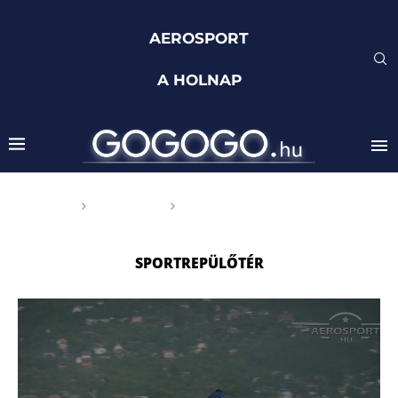
AEROSPORT
A HOLNAP
Főoldal
Címkék
Posts tagged with
"sportrepülőtér"
SPORTREPÜLŐTÉR