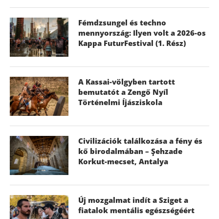
Fémdzsungel és techno
mennyország: Ilyen volt a 2026-os
Kappa FuturFestival (1. Rész)
A Kassai-völgyben tartott
bemutatót a Zengő Nyíl
Történelmi Íjásziskola
Civilizációk találkozása a fény és
kő birodalmában – Şehzade
Korkut-mecset, Antalya
Új mozgalmat indít a Sziget a
fiatalok mentális egészségéért