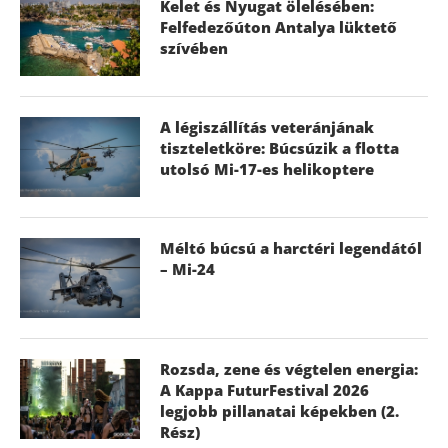
Kelet és Nyugat ölelésében:
Felfedezőúton Antalya lüktető
szívében
A légiszállítás veteránjának
tiszteletköre: Búcsúzik a flotta
utolsó Mi-17-es helikoptere
Méltó búcsú a harctéri legendától
– Mi-24
Rozsda, zene és végtelen energia:
A Kappa FuturFestival 2026
legjobb pillanatai képekben (2.
Rész)