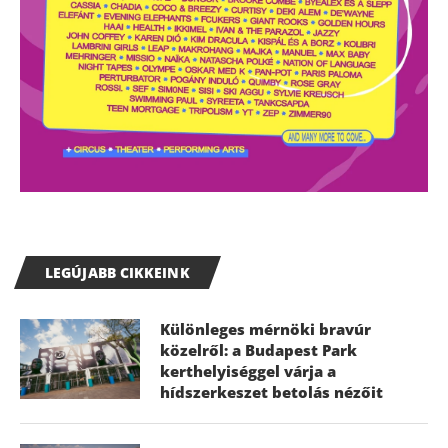
LEGÚJABB CIKKEINK
Különleges mérnöki bravúr
közelről: a Budapest Park
kerthelyiséggel várja a
hídszerkeszet betolás nézőit