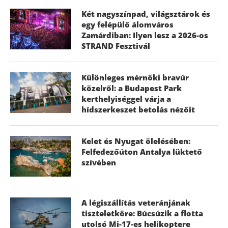
Két nagyszínpad, világsztárok és
egy felépülő álomváros
Zamárdiban: Ilyen lesz a 2026-os
STRAND Fesztivál
Különleges mérnöki bravúr
közelről: a Budapest Park
kerthelyiséggel várja a
hídszerkeszet betolás nézőit
Kelet és Nyugat ölelésében:
Felfedezőúton Antalya lüktető
szívében
A légiszállítás veteránjának
tiszteletköre: Búcsúzik a flotta
utolsó Mi-17-es helikoptere