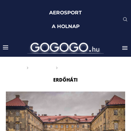
AEROSPORT
A HOLNAP
Főoldal
Címkék
Posts tagged with "erdőháti"
ERDŐHÁTI