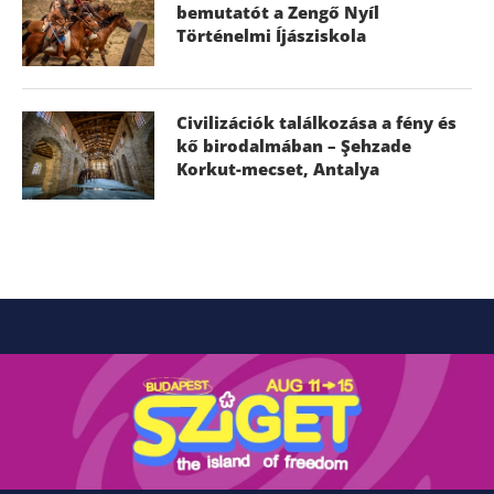
bemutatót a Zengő Nyíl
Történelmi Íjásziskola
Civilizációk találkozása a fény és
kő birodalmában – Şehzade
Korkut-mecset, Antalya