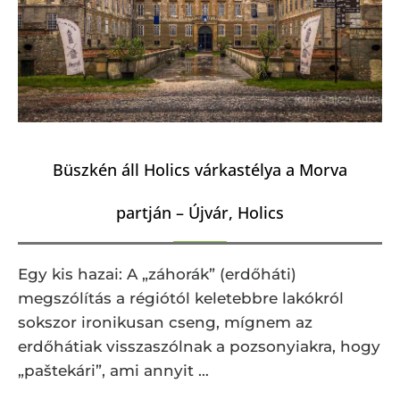
Büszkén áll Holics várkastélya a Morva
partján – Újvár, Holics
Egy kis hazai: A „záhorák” (erdőháti)
megszólítás a régiótól keletebbre lakókról
sokszor ironikusan cseng, mígnem az
erdőhátiak visszaszólnak a pozsonyiakra, hogy
„paštekári”, ami annyit …