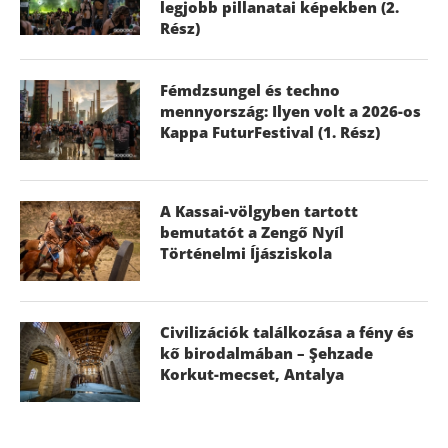
legjobb pillanatai képekben (2.
Rész)
Fémdzsungel és techno
mennyország: Ilyen volt a 2026-os
Kappa FuturFestival (1. Rész)
A Kassai-völgyben tartott
bemutatót a Zengő Nyíl
Történelmi Íjásziskola
Civilizációk találkozása a fény és
kő birodalmában – Şehzade
Korkut-mecset, Antalya