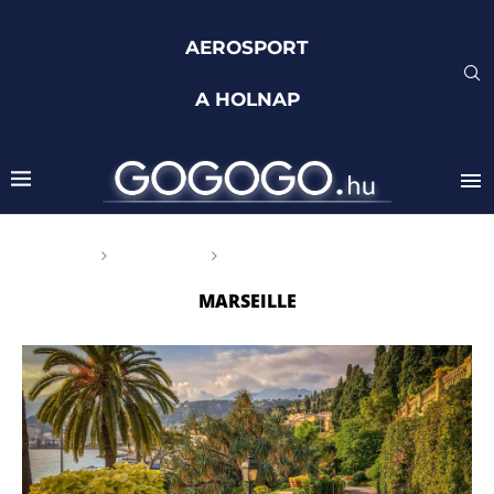
AEROSPORT
A HOLNAP
Főoldal
Címkék
Posts tagged with "Marseille"
MARSEILLE