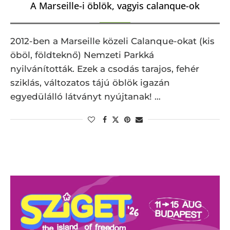
A Marseille-i öblök, vagyis calanque-ok
2012-ben a Marseille közeli Calanque-okat (kis
öböl, földteknő) Nemzeti Parkká
nyilvánították. Ezek a csodás tarajos, fehér
sziklás, változatos tájú öblök igazán
egyedülálló látványt nyújtanak! …