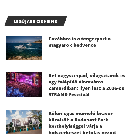
LEGÚJABB CIKKEINK
Továbbra is a tengerpart a
magyarok kedvence
Két nagyszínpad, világsztárok és
egy felépülő álomváros
Zamárdiban: Ilyen lesz a 2026-os
STRAND Fesztivál
Különleges mérnöki bravúr
közelről: a Budapest Park
kerthelyiséggel várja a
hídszerkeszet betolás nézőit