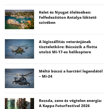
Kelet és Nyugat ölelésében:
Felfedezőúton Antalya lüktető
szívében
A légiszállítás veteránjának
tiszteletköre: Búcsúzik a flotta
utolsó Mi-17-es helikoptere
Méltó búcsú a harctéri legendától
– Mi-24
Rozsda, zene és végtelen energia:
A Kappa FuturFestival 2026