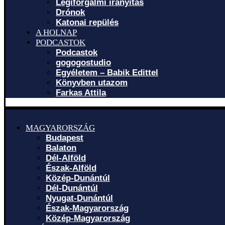
Légiforgalmi irányítás
Drónok
Katonai repülés
A HOLNAP
PODCASTOK
Podcastok
gogogostudio
Egyéletem – Babik Edittel
Könyvben utazom
Farkas Attila
MAGYARORSZÁG
Budapest
Balaton
Dél-Alföld
Észak-Alföld
Közép-Dunántúl
Dél-Dunántúl
Nyugat-Dunántúl
Észak-Magyarország
Közép-Magyarország