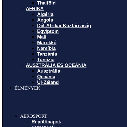
Thaiföld
AFRIKA
Algéria
Angola
Dél-Afrikai-Köztársaság
Egyiptom
Mali
Marokkó
Namíbia
Tanzánia
Tunézia
AUSZTRÁLIA ÉS OCEÁNIA
Ausztrália
Óceánia
Új-Zéland
ÉLMÉNYEK
AEROSPORT
Repülőnapok