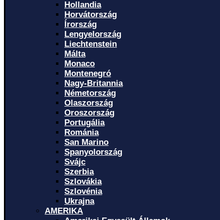
Hollandia
Horvátország
Írország
Lengyelország
Liechtenstein
Málta
Monaco
Montenegró
Nagy-Britannia
Németország
Olaszország
Oroszország
Portugália
Románia
San Marino
Spanyolország
Svájc
Szerbia
Szlovákia
Szlovénia
Ukrajna
AMERIKA