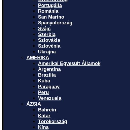
Portugália
Románia
San Marino
Spanyolország
Svájc
Szerbia
Szlovákia
Szlovénia
Ukrajna
AMERIKA
Amerikai Egyesült Államok
Argentína
Brazília
Kuba
Paraguay
Peru
Venezuela
ÁZSIA
Bahrein
Katar
Törökország
Kína