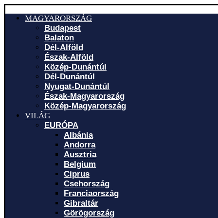
MAGYARORSZÁG
Budapest
Balaton
Dél-Alföld
Észak-Alföld
Közép-Dunántúl
Dél-Dunántúl
Nyugat-Dunántúl
Észak-Magyarország
Közép-Magyarország
VILÁG
EURÓPA
Albánia
Andorra
Ausztria
Belgium
Ciprus
Csehország
Franciaország
Gibraltár
Görögország