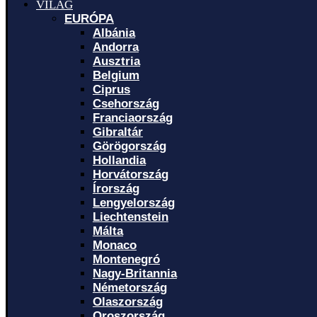
VILÁG
EURÓPA
Albánia
Andorra
Ausztria
Belgium
Ciprus
Csehország
Franciaország
Gibraltár
Görögország
Hollandia
Horvátország
Írország
Lengyelország
Liechtenstein
Málta
Monaco
Montenegró
Nagy-Britannia
Németország
Olaszország
Oroszország