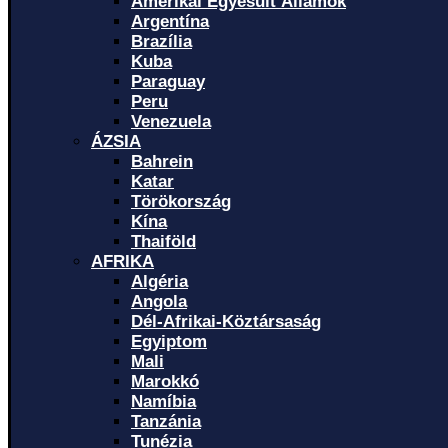
Amerikai Egyesült Államok
Argentína
Brazília
Kuba
Paraguay
Peru
Venezuela
ÁZSIA
Bahrein
Katar
Törökország
Kína
Thaiföld
AFRIKA
Algéria
Angola
Dél-Afrikai-Köztársaság
Egyiptom
Mali
Marokkó
Namíbia
Tanzánia
Tunézia