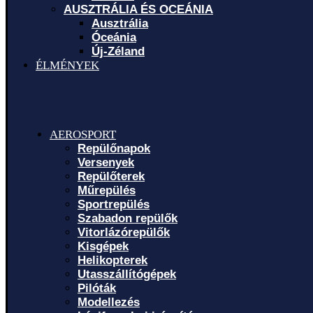
AUSZTRÁLIA ÉS OCEÁNIA
Ausztrália
Óceánia
Új-Zéland
ÉLMÉNYEK
AEROSPORT
Repülőnapok
Versenyek
Repülőterek
Műrepülés
Sportrepülés
Szabadon repülők
Vitorlázórepülők
Kisgépek
Helikopterek
Utasszállítógépek
Pilóták
Modellezés