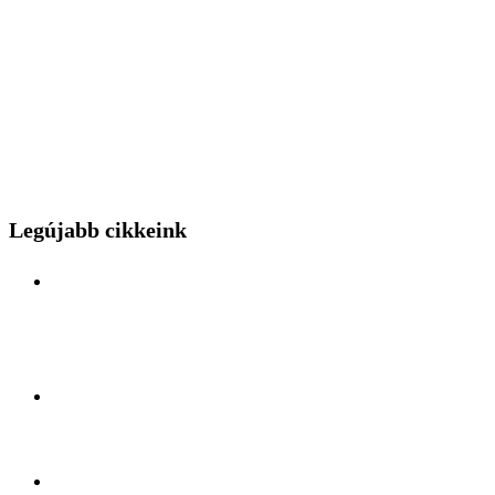
Legújabb cikkeink
Különleges mérnöki bravúr közelről: a Budapest
Park kerthelyiséggel várja a hídszerkeszet betolás
nézőit
Kelet és Nyugat ölelésében: Felfedezőúton Antalya
lüktető szívében
A légiszállítás veteránjának tiszteletköre: Búcsúzik a