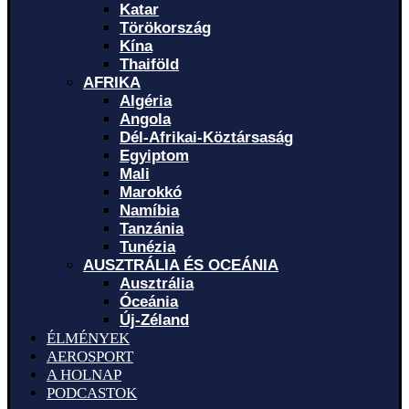
Katar
Törökország
Kína
Thaiföld
AFRIKA
Algéria
Angola
Dél-Afrikai-Köztársaság
Egyiptom
Mali
Marokkó
Namíbia
Tanzánia
Tunézia
AUSZTRÁLIA ÉS OCEÁNIA
Ausztrália
Óceánia
Új-Zéland
ÉLMÉNYEK
AEROSPORT
A HOLNAP
PODCASTOK