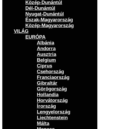
Közép-Dunántúl
Dél-Dunántúl
Nyugat-Dunántúl
Észak-Magyarország
Közép-Magyarország
VILÁG
EURÓPA
Albánia
Andorra
Ausztria
Belgium
Ciprus
Csehország
Franciaország
Gibraltár
Görögország
Hollandia
Horvátország
Írország
Lengyelország
Liechtenstein
Málta