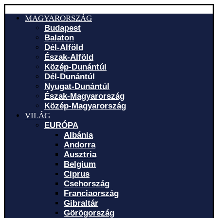
MAGYARORSZÁG
Budapest
Balaton
Dél-Alföld
Észak-Alföld
Közép-Dunántúl
Dél-Dunántúl
Nyugat-Dunántúl
Észak-Magyarország
Közép-Magyarország
VILÁG
EURÓPA
Albánia
Andorra
Ausztria
Belgium
Ciprus
Csehország
Franciaország
Gibraltár
Görögország