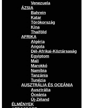
Venezuela
ÁZSIA
Bahrein
Katar
Törökország
Kína
Thaiföld
AFRIKA
Algéria
Angola
Dél-Afrikai-Köztársaság
Egyiptom
Mali
Marokkó
Namíbia
Tanzánia
Tunézia
AUSZTRÁLIA ÉS OCEÁNIA
Ausztrália
Óceánia
Új-Zéland
ÉLMÉNYEK