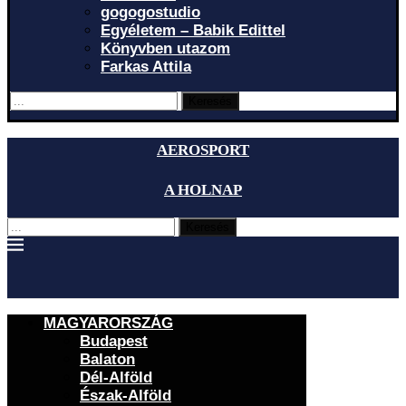
gogogostudio
Egyéletem – Babik Edittel
Könyvben utazom
Farkas Attila
Keresés
AEROSPORT
A HOLNAP
Keresés
MAGYARORSZÁG
Budapest
Balaton
Dél-Alföld
Észak-Alföld