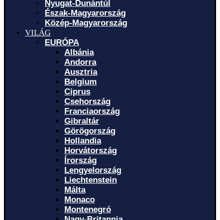
Nyugat-Dunántúl
Észak-Magyarország
Közép-Magyarország
VILÁG
EURÓPA
Albánia
Andorra
Ausztria
Belgium
Ciprus
Csehország
Franciaország
Gibraltár
Görögország
Hollandia
Horvátország
Írország
Lengyelország
Liechtenstein
Málta
Monaco
Montenegró
Nagy-Britannia