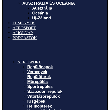
AUSZTRÁLIA ÉS OCEÁNIA
Ausztrália
Óceánia
Új-Zéland
ÉLMÉNYEK
AEROSPORT
A HOLNAP
PODCASTOK
AEROSPORT
Repülőnapok
Versenyek
Repülőterek
Műrepülés
Sportrepülés
Szabadon repülők
Vitorlázórepülők
Kisgépek
Helikopterek