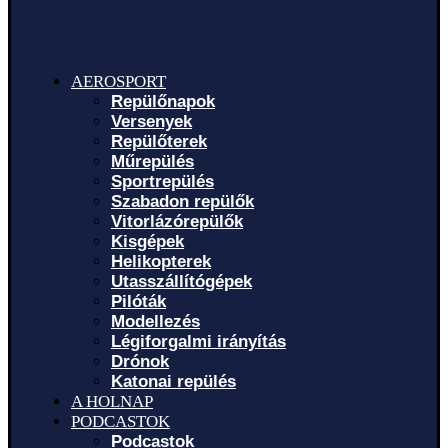
AEROSPORT
Repülőnapok
Versenyek
Repülőterek
Műrepülés
Sportrepülés
Szabadon repülők
Vitorlázórepülők
Kisgépek
Helikopterek
Utasszállítógépek
Pilóták
Modellezés
Légiforgalmi irányítás
Drónok
Katonai repülés
A HOLNAP
PODCASTOK
Podcastok