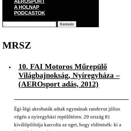
AEROSPORT
A HOLNAP
PODCASTOK
Keresés
Főoldal
Címkék
Posts tagged with "MRSZ"
MRSZ
10. FAI Motoros Műrepülő
Világbajnokság, Nyíregyháza –
(AEROsport adás, 2012)
Égi-légi akrobaták adtak egymának randevut július
végén a nyiregyházi repülőtéren. 29 ország 81
kiválópilótája karcolta az eget, hogy eldöntsék: ki a