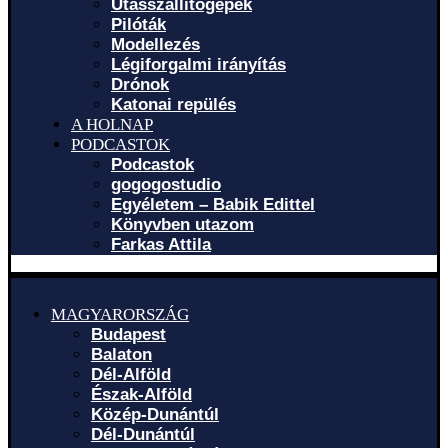
Utasszállítógépek
Pilóták
Modellezés
Légiforgalmi irányítás
Drónok
Katonai repülés
A HOLNAP
PODCASTOK
Podcastok
gogogostudio
Egyéletem – Babik Edittel
Könyvben utazom
Farkas Attila
MAGYARORSZÁG
Budapest
Balaton
Dél-Alföld
Észak-Alföld
Közép-Dunántúl
Dél-Dunántúl