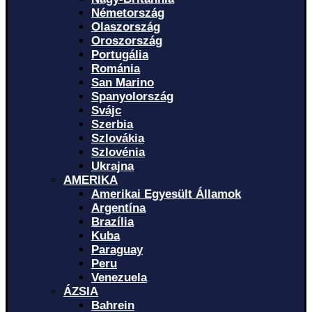
Németország
Olaszország
Oroszország
Portugália
Románia
San Marino
Spanyolország
Svájc
Szerbia
Szlovákia
Szlovénia
Ukrajna
AMERIKA
Amerikai Egyesült Államok
Argentína
Brazília
Kuba
Paraguay
Peru
Venezuela
ÁZSIA
Bahrein