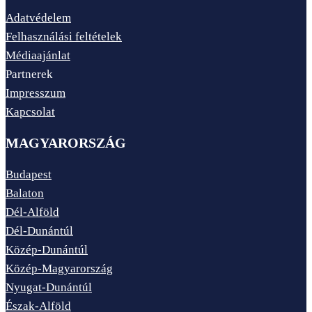
Adatvédelem
Felhasználási feltételek
Médiaajánlat
Partnerek
Impresszum
Kapcsolat
MAGYARORSZÁG
Budapest
Balaton
Dél-Alföld
Dél-Dunántúl
Közép-Dunántúl
Közép-Magyarország
Nyugat-Dunántúl
Észak-Alföld