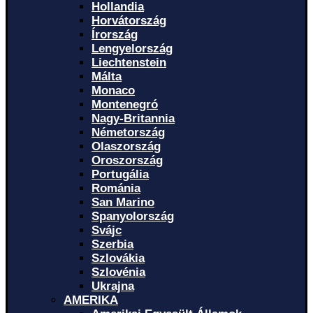
Hollandia
Horvátország
Írország
Lengyelország
Liechtenstein
Málta
Monaco
Montenegró
Nagy-Britannia
Németország
Olaszország
Oroszország
Portugália
Románia
San Marino
Spanyolország
Svájc
Szerbia
Szlovákia
Szlovénia
Ukrajna
AMERIKA