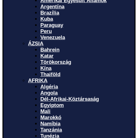
Amerikai Egyesült Államok
Argentína
Brazília
Kuba
Paraguay
Peru
Venezuela
ÁZSIA
Bahrein
Katar
Törökország
Kína
Thaiföld
AFRIKA
Algéria
Angola
Dél-Afrikai-Köztársaság
Egyiptom
Mali
Marokkó
Namíbia
Tanzánia
Tunézia