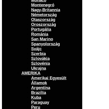
Monaco
Montenegró
Nagy-Britannia
Németország
Olaszország
Oroszország
Portugália
Románia
San Marino
Spanyolország
Svájc
Szerbia
Szlovákia
Szlovénia
Ukrajna
AMERIKA
Amerikai Egyesült
Államok
Argentína
Brazília
Kuba
Paraguay
Peru