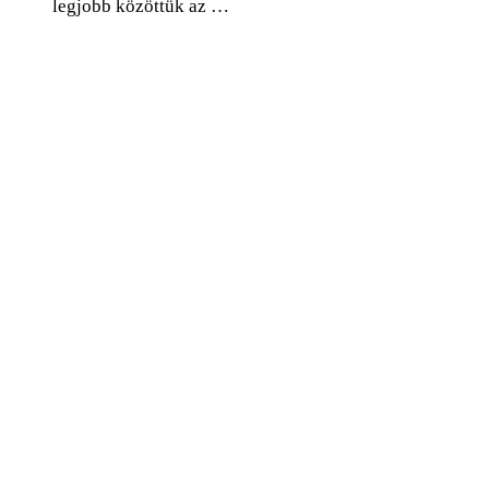
legjobb közöttük az …
0
Facebook
Twitter
Pinterest
Email