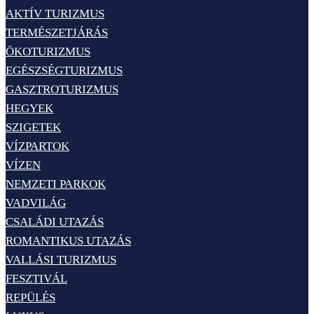
AKTÍV TURIZMUS
TERMÉSZETJÁRÁS
ÖKOTURIZMUS
EGÉSZSÉGTURIZMUS
GASZTROTURIZMUS
HEGYEK
SZIGETEK
VÍZPARTOK
VÍZEN
NEMZETI PARKOK
VADVILÁG
CSALÁDI UTAZÁS
ROMANTIKUS UTAZÁS
VALLÁSI TURIZMUS
FESZTIVÁL
REPÜLÉS