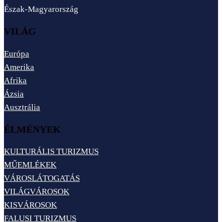
Észak-Magyarország
VILÁG
Európa
Amerika
Afrika
Ázsia
Ausztrália
ÉLMÉNYEK
KULTURÁLIS TURIZMUS
MŰEMLÉKEK
VÁROSLÁTOGATÁS
VILÁGVÁROSOK
KISVÁROSOK
FALUSI TURIZMUS